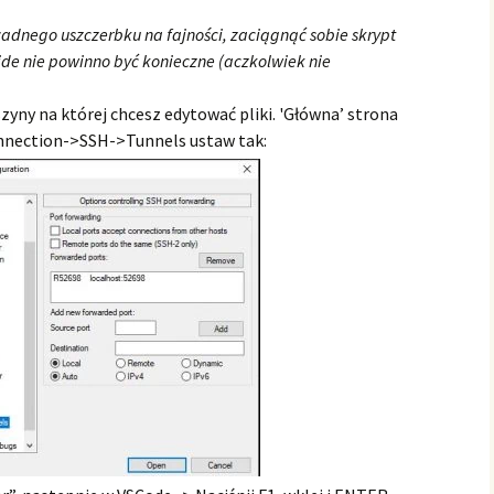
żadnego uszczerbku na fajności, zaciągnąć sobie skrypt
ide nie powinno być konieczne (aczkolwiek nie
yny na której chcesz edytować pliki. 'Główna’ strona
nnection->SSH->Tunnels ustaw tak: