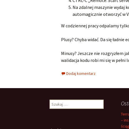
CTRL-C „Remote: Start server
Na zdalnej maszynie wydaj k
automagicznie otworzyć w 
W codziennej pracy odpalamy tylko
Plusy? Chyba widać. Da się ładnie e
Minusy? Jeszcze nie rozgryzłem jak
walidacja kodu robi mi się w pełni 
Dodaj komentarz
Szukaj:
Ost
Terr
– in
ścią