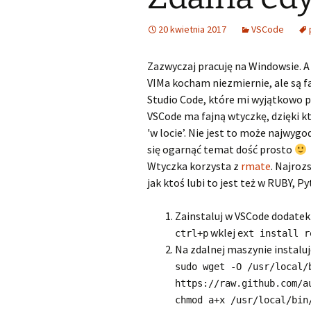
20 kwietnia 2017
VSCode
Zazwyczaj pracuję na Windowsie. A p
VIMa kocham niezmiernie, ale są fa
Studio Code, które mi wyjątkowo 
VSCode ma fajną wtyczkę, dzięki k
'w locie’. Nie jest to może najwyg
się ogarnąć temat dość prosto
Wtyczka korzysta z
rmate
. Najroz
jak ktoś lubi to jest też w RUBY, P
Zainstaluj w VSCode dodate
wklej
ctrl+p
ext install r
Na zdalnej maszynie instalu
sudo wget -O /usr/local/
https://raw.github.com/a
chmod a+x /usr/local/bin