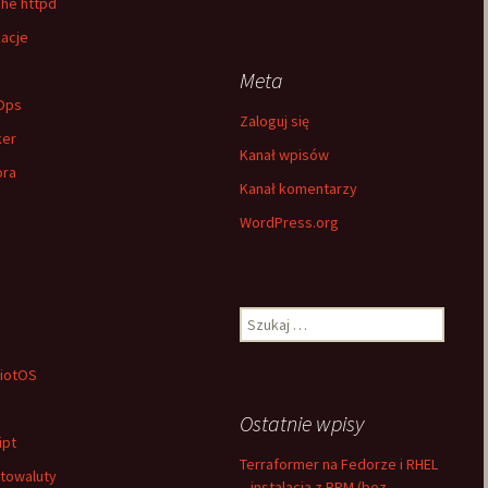
he httpd
kacje
h
Meta
Ops
Zaloguj się
ker
Kanał wpisów
ora
Kanał komentarzy
WordPress.org
Szukaj:
iotOS
Ostatnie wpisy
ipt
Terraformer na Fedorze i RHEL
towaluty
– instalacja z RPM (bez