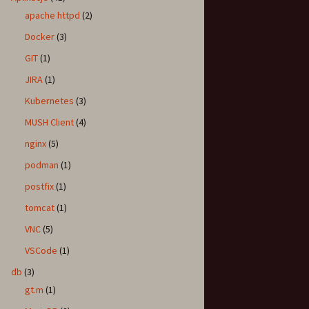
apache httpd
(2)
Docker
(3)
GIT
(1)
JIRA
(1)
Kubernetes
(3)
MUSH Client
(4)
nginx
(5)
podman
(1)
postfix
(1)
tomcat
(1)
VNC
(5)
VSCode
(1)
db
(3)
gt.m
(1)