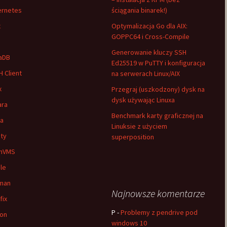
ernetes
ściągania binarek!)
x
Optymalizacja Go dla AIX:
GOPPC64 i Cross-Compile
Generowanie kluczy SSH
aDB
Ed25519 w PuTTY i konfiguracja
 Client
na serwerach Linux/AIX
x
Przegraj (uszkodzony) dysk na
dysk używając Linuxa
ara
Benchmark karty graficznej na
ia
Linuksie z użyciem
ty
superposition
nVMS
le
man
Najnowsze komentarze
fix
P
-
Problemy z pendrive pod
on
windows 10