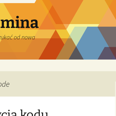
dmina
szukać od nowa
ode
cja kodu