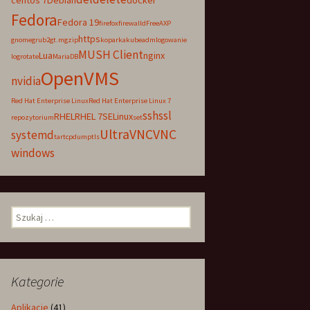
centos 7
Debian
docker
Fedora
Fedora 19
firefox
firewalld
FreeAXP
https
gnome
grub2
gt.m
gzip
koparka
kubeadm
logowanie
MUSH Client
Lua
nginx
logrotate
MariaDB
OpenVMS
nvidia
Red Hat Enterprise Linux
Red Hat Enterprise Linux 7
ssh
ssl
RHEL
RHEL 7
SELinux
repozytorium
set
UltraVNC
VNC
systemd
tar
tcpdump
tls
windows
Szukaj:
Kategorie
Aplikacje
(41)