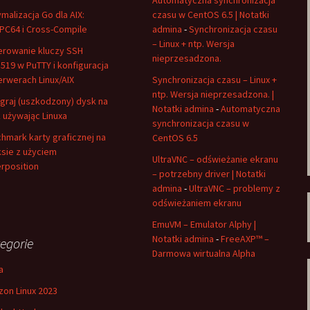
Automatyczna synchronizacja
malizacja Go dla AIX:
czasu w CentOS 6.5 | Notatki
C64 i Cross-Compile
admina
-
Synchronizacja czasu
– Linux + ntp. Wersja
rowanie kluczy SSH
nieprzesadzona.
519 w PuTTY i konfiguracja
erwerach Linux/AIX
Synchronizacja czasu – Linux +
ntp. Wersja nieprzesadzona. |
graj (uszkodzony) dysk na
Notatki admina
-
Automatyczna
 używając Linuxa
synchronizacja czasu w
hmark karty graficznej na
CentOS 6.5
ksie z użyciem
UltraVNC – odświeżanie ekranu
rposition
– potrzebny driver | Notatki
admina
-
UltraVNC – problemy z
odświeżaniem ekranu
EmuVM – Emulator Alphy |
Notatki admina
-
FreeAXP™ –
egorie
Darmowa wirtualna Alpha
a
on Linux 2023