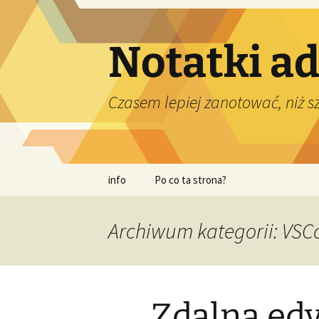
Przejdź
do
treści
Notatki a
Czasem lepiej zanotować, niż 
info
Po co ta strona?
Archiwum kategorii: VSC
Zdalna edy