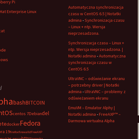
berry Pi
Automatyczna synchronizacja
Hat Enterprise Linux
czasu w CentOS 6.5 | Notatki
admina
-
Synchronizacja czasu
– Linux + ntp. Wersja
cat
nieprzesadzona.
Synchronizacja czasu – Linux +
ntp. Wersja nieprzesadzona. |
ode
Notatki admina
-
Automatyczna
dows
synchronizacja czasu w
CentOS 6.5
UltraVNC – odświeżanie ekranu
– potrzebny driver | Notatki
i
admina
-
UltraVNC – problemy z
odświeżaniem ekranu
pha
bash
BITCOIN
EmuVM – Emulator Alphy |
ntOS
del
centos 7
Debian
Notatki admina
-
FreeAXP™ –
Darmowa wirtualna Alpha
Fedora
ete
docker
ra 19
firefox
firewalld
FreeAXP
https
e
grub2
gt.m
gzip
koparka