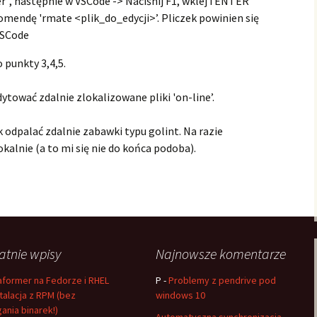
”, następnie w VSCode -> Naciśnij F1, wklej i ENTER
omendę 'rmate <plik_do_edycji>’. Pliczek powinien się
VSCode
 punkty 3,4,5.
dytować zdalnie zlokalizowane pliki 'on-line’.
 odpalać zdalnie zabawki typu golint. Na razie
lokalnie (a to mi się nie do końca podoba).
atnie wpisy
Najnowsze komentarze
aformer na Fedorze i RHEL
P
-
Problemy z pendrive pod
stalacja z RPM (bez
windows 10
gania binarek!)