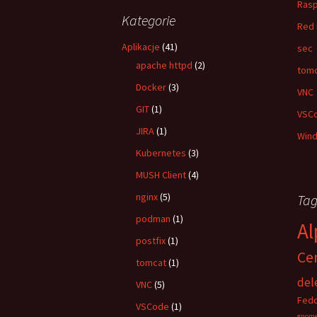
Rasp
Kategorie
Red 
Aplikacje
(41)
sec
apache httpd
(2)
tom
Docker
(3)
VNC
GIT
(1)
VSC
JIRA
(1)
Win
Kubernetes
(3)
MUSH Client
(4)
nginx
(5)
Tag
podman
(1)
Al
postfix
(1)
Ce
tomcat
(1)
del
VNC
(5)
Fedo
VSCode
(1)
gnom