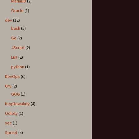
MariaDB
(2)
Oracle
(1)
dev
(12)
bash
(5)
Go
(2)
JScript
(2)
Lua
(2)
python
(1)
DevOps
(6)
Gry
(2)
GOG
(1)
Kryptowaluty
(4)
Odloty
(1)
sec
(1)
Sprzęt
(4)