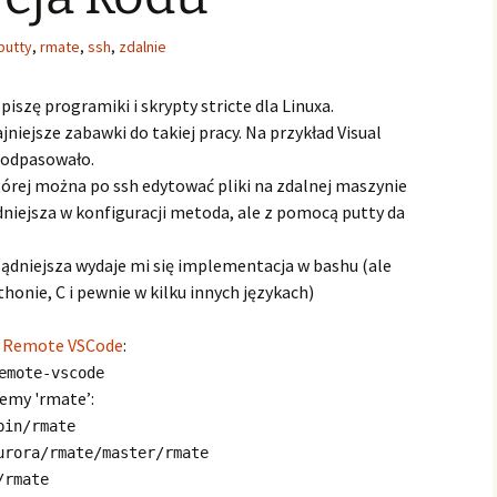
putty
,
rmate
,
ssh
,
zdalnie
iszę programiki i skrypty stricte dla Linuxa.
jniejsze zabawki do takiej pracy. Na przykład Visual
podpasowało.
tórej można po ssh edytować pliki na zdalnej maszynie
odniejsza w konfiguracji metoda, ale z pomocą putty da
sądniejsza wydaje mi się implementacja w bashu (ale
ythonie, C i pewnie w kilku innych językach)
k
Remote VSCode
:
emote-vscode
jemy 'rmate’:
bin/rmate
urora/rmate/master/rmate
/rmate