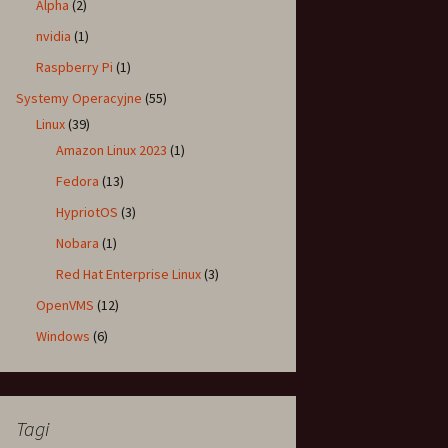
Alpha
(2)
nvidia
(1)
Raspberry Pi
(1)
Systemy Operacyjne
(55)
Linux
(39)
Amazon Linux 2023
(1)
Fedora
(13)
HypriotOS
(3)
Nobara
(1)
Red Hat Enterprise Linux
(3)
OpenVMS
(12)
Windows
(6)
Tagi