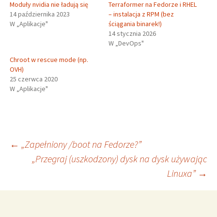
Moduły nvidia nie ładują się
Terraformer na Fedorze i RHEL
14 października 2023
– instalacja z RPM (bez
W „Aplikacje"
ściągania binarek!)
14 stycznia 2026
W „DevOps"
Chroot w rescue mode (np.
OVH)
25 czerwca 2020
W „Aplikacje"
Nawigacja
←
„Zapełniony /boot na Fedorze?”
„Przegraj (uszkodzony) dysk na dysk używając
Linuxa”
→
wpisu