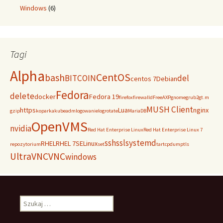
Windows
(6)
Tagi
Alpha
CentOS
bash
BITCOIN
del
centos 7
Debian
Fedora
delete
docker
Fedora 19
firefox
firewalld
FreeAXP
gnome
grub2
gt.m
MUSH Client
https
Lua
nginx
gzip
koparka
kubeadm
logowanie
logrotate
MariaDB
OpenVMS
nvidia
Red Hat Enterprise Linux
Red Hat Enterprise Linux 7
ssh
ssl
systemd
RHEL
RHEL 7
SELinux
repozytorium
set
tar
tcpdump
tls
UltraVNC
VNC
windows
Szukaj: