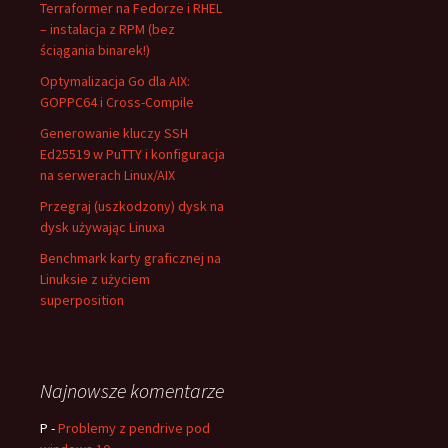
Terraformer na Fedorze i RHEL
– instalacja z RPM (bez
ściągania binarek!)
Optymalizacja Go dla AIX:
GOPPC64 i Cross-Compile
Generowanie kluczy SSH
Ed25519 w PuTTY i konfiguracja
na serwerach Linux/AIX
Przegraj (uszkodzony) dysk na
dysk używając Linuxa
Benchmark karty graficznej na
Linuksie z użyciem
superposition
Najnowsze komentarze
P
-
Problemy z pendrive pod