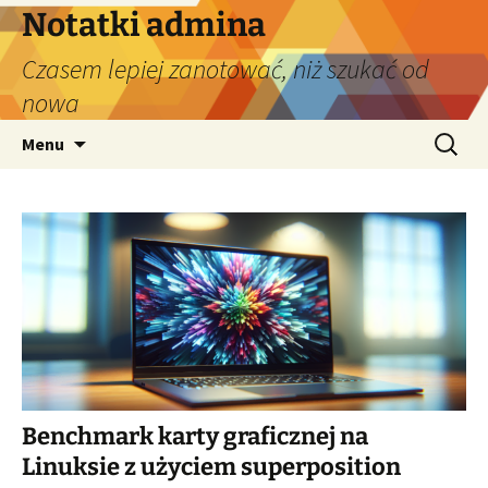
Przejdź
Notatki admina
do
Czasem lepiej zanotować, niż szukać od
treści
nowa
Szukaj:
Menu
Benchmark karty graficznej na
Linuksie z użyciem superposition