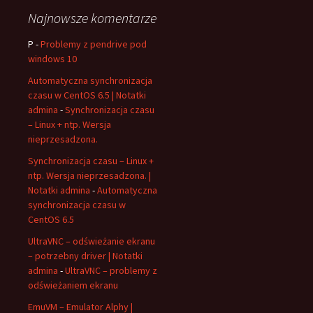
Najnowsze komentarze
P
-
Problemy z pendrive pod
windows 10
Automatyczna synchronizacja
czasu w CentOS 6.5 | Notatki
admina
-
Synchronizacja czasu
– Linux + ntp. Wersja
nieprzesadzona.
Synchronizacja czasu – Linux +
ntp. Wersja nieprzesadzona. |
Notatki admina
-
Automatyczna
synchronizacja czasu w
CentOS 6.5
UltraVNC – odświeżanie ekranu
– potrzebny driver | Notatki
admina
-
UltraVNC – problemy z
odświeżaniem ekranu
EmuVM – Emulator Alphy |