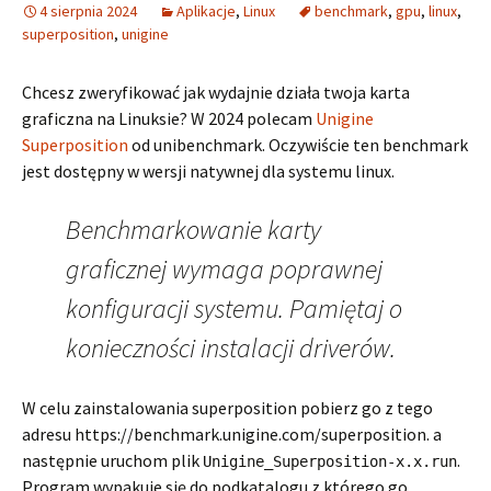
4 sierpnia 2024
Aplikacje
,
Linux
benchmark
,
gpu
,
linux
,
superposition
,
unigine
Chcesz zweryfikować jak wydajnie działa twoja karta
graficzna na Linuksie? W 2024 polecam
Unigine
Superposition
od unibenchmark. Oczywiście ten benchmark
jest dostępny w wersji natywnej dla systemu linux.
Benchmarkowanie karty
graficznej wymaga poprawnej
konfiguracji systemu. Pamiętaj o
konieczności instalacji driverów.
W celu zainstalowania superposition pobierz go z tego
adresu https://benchmark.unigine.com/superposition. a
następnie uruchom plik
.
Unigine_Superposition-x.x.run
Program wypakuje się do podkatalogu z którego go