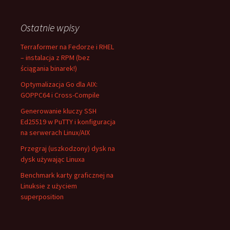
Ostatnie wpisy
Terraformer na Fedorze i RHEL
– instalacja z RPM (bez
ściągania binarek!)
Optymalizacja Go dla AIX:
GOPPC64 i Cross-Compile
Generowanie kluczy SSH
Ed25519 w PuTTY i konfiguracja
na serwerach Linux/AIX
Przegraj (uszkodzony) dysk na
dysk używając Linuxa
Benchmark karty graficznej na
Linuksie z użyciem
superposition