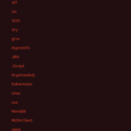
GIT
Go
GOG
Gry
gt.m
HypriotOS
JIRA
JScript
Kryptowaluty
Kubernetes
Linux
Lua
MariaDB
MUSH Client
nginx