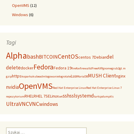
OpenVMS
(12)
Windows
(6)
Tagi
Alpha
CentOS
bash
BITCOIN
del
centos 7
Debian
Fedora
delete
docker
Fedora 19
firefox
firewalld
FreeAXP
gnome
grub2
gt.m
MUSH Client
https
Lua
nginx
gzip
koparka
kubeadm
logowanie
logrotate
MariaDB
OpenVMS
nvidia
Red Hat Enterprise Linux
Red Hat Enterprise Linux 7
ssh
ssl
systemd
RHEL
RHEL 7
SELinux
repozytorium
set
tar
tcpdump
tls
UltraVNC
VNC
windows
Szukaj: