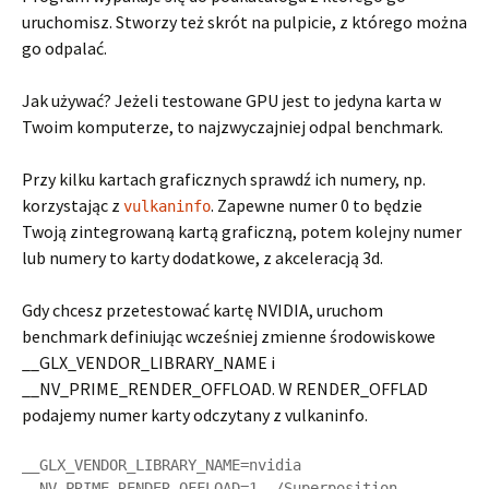
uruchomisz. Stworzy też skrót na pulpicie, z którego można
go odpalać.
Jak używać? Jeżeli testowane GPU jest to jedyna karta w
Twoim komputerze, to najzwyczajniej odpal benchmark.
Przy kilku kartach graficznych sprawdź ich numery, np.
korzystając z
. Zapewne numer 0 to będzie
vulkaninfo
Twoją zintegrowaną kartą graficzną, potem kolejny numer
lub numery to karty dodatkowe, z akceleracją 3d.
Gdy chcesz przetestować kartę NVIDIA, uruchom
benchmark definiując wcześniej zmienne środowiskowe
__GLX_VENDOR_LIBRARY_NAME i
__NV_PRIME_RENDER_OFFLOAD. W RENDER_OFFLAD
podajemy numer karty odczytany z vulkaninfo.
__GLX_VENDOR_LIBRARY_NAME=nvidia 
__NV_PRIME_RENDER_OFFLOAD=1 ./Superposition