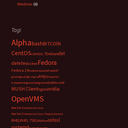
Windows
(6)
Tagi
Alpha
bash
BITCOIN
CentOS
del
centos 7
Debian
Fedora
delete
docker
Fedora 19
firefox
firewalld
FreeAXP
https
gnome
grub2
gt.m
gzip
koparka
Lua
kubeadm
logowanie
logrotate
MariaDB
MUSH Client
nvidia
nginx
OpenVMS
Red Hat Enterprise Linux
Red Hat Enterprise Linux 7
repozytorium
ssh
ssl
RHEL
RHEL 7
SELinux
set
systemd
tar
tcpdump
tls