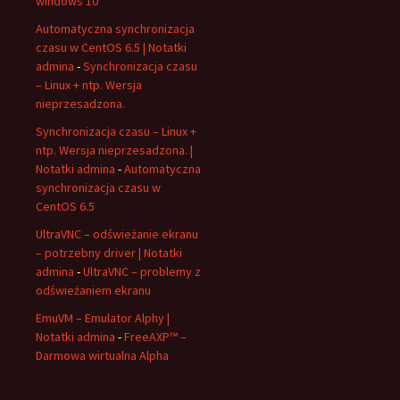
windows 10
Automatyczna synchronizacja
czasu w CentOS 6.5 | Notatki
admina
-
Synchronizacja czasu
– Linux + ntp. Wersja
nieprzesadzona.
Synchronizacja czasu – Linux +
ntp. Wersja nieprzesadzona. |
Notatki admina
-
Automatyczna
synchronizacja czasu w
CentOS 6.5
UltraVNC – odświeżanie ekranu
– potrzebny driver | Notatki
admina
-
UltraVNC – problemy z
odświeżaniem ekranu
EmuVM – Emulator Alphy |
Notatki admina
-
FreeAXP™ –
Darmowa wirtualna Alpha