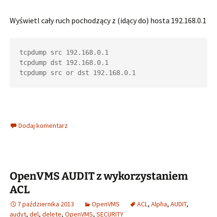
Wyświetl cały ruch pochodzący z (idący do) hosta 192.168.0.1
tcpdump src 192.168.0.1

tcpdump dst 192.168.0.1

tcpdump src or dst 192.168.0.1
Dodaj komentarz
OpenVMS AUDIT z wykorzystaniem
ACL
7 października 2013
OpenVMS
ACL
,
Alpha
,
AUDIT
,
audyt
,
del
,
delete
,
OpenVMS
,
SECURITY