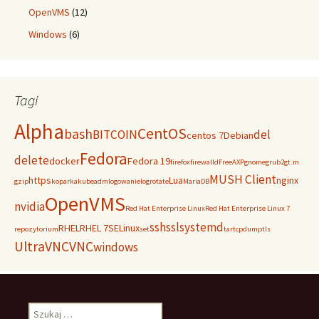
OpenVMS
(12)
Windows
(6)
Tagi
Alpha
CentOS
bash
BITCOIN
del
centos 7
Debian
Fedora
delete
docker
Fedora 19
firefox
firewalld
FreeAXP
gnome
grub2
gt.m
MUSH Client
https
Lua
nginx
gzip
koparka
kubeadm
logowanie
logrotate
MariaDB
OpenVMS
nvidia
Red Hat Enterprise Linux
Red Hat Enterprise Linux 7
ssh
ssl
systemd
RHEL
RHEL 7
SELinux
repozytorium
set
tar
tcpdump
tls
UltraVNC
VNC
windows
Szukaj: