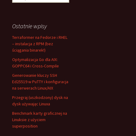
Ostatnie wpisy
Terraformer na Fedorze i RHEL
– instalacja z RPM (bez
ściągania binarek!)
Optymalizacja Go dla AIX:
GOPPC64 i Cross-Compile
Generowanie kluczy SSH
Ed25519 w PuTTY i konfiguracja
na serwerach Linux/AIX
Przegraj (uszkodzony) dysk na
dysk używając Linuxa
Benchmark karty graficznej na
Linuksie z użyciem
superposition