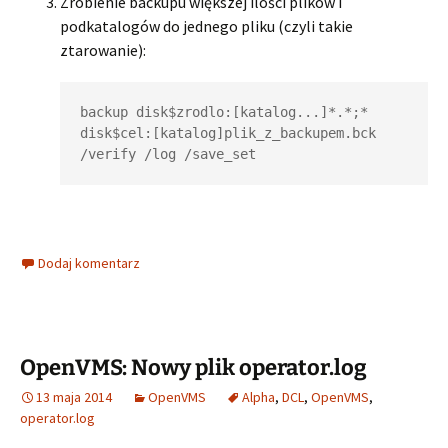
Zrobienie backupu większej ilości plików i
podkatalogów do jednego pliku (czyli takie
ztarowanie):
backup disk$zrodlo:[katalog...]*.*;* 
disk$cel:[katalog]plik_z_backupem.bck 
Dodaj komentarz
OpenVMS: Nowy plik operator.log
13 maja 2014
OpenVMS
Alpha
,
DCL
,
OpenVMS
,
operator.log