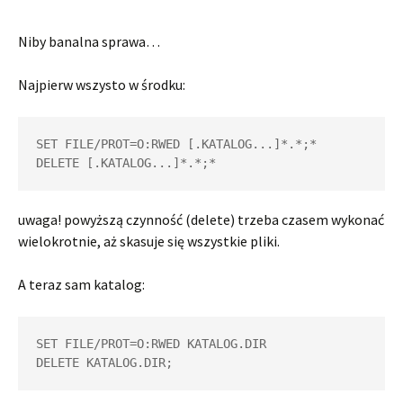
Niby banalna sprawa…
Najpierw wszysto w środku:
SET FILE/PROT=O:RWED [.KATALOG...]*.*;*

uwaga! powyższą czynność (delete) trzeba czasem wykonać
wielokrotnie, aż skasuje się wszystkie pliki.
A teraz sam katalog:
SET FILE/PROT=O:RWED KATALOG.DIR
