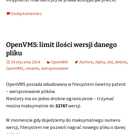
Dodaj komentarz
OpenVMS: limit ilości wersji danego
pliku
24 stycznia 2014
OpenVMS
/before
,
Alpha
,
del
,
delete
,
OpenVMS
,
rename
,
wersjonowanie
OpenVMS posiada wbudowany w filesystem świetny patent
– wersjonowanie plików.
Niestety ma on jedno drobne ograniczenie – trzymać
można maksymalnie do
32767
wersji.
W momencie gdy dojedziemy do maksymalnego numeru
wersji, filesystem nie pozwoli nagrać nowego pliku o danej