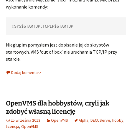
wykonanie komendy:
@SYS$STARTUP:TCPIP$STARTUP
Niegłupim pomysłem jest dopisanie jej do skryptów
startowych. VMS 'out of box’ nie uruchamia TCP/IP przy
starcie.
Dodaj komentarz
OpenVMS dla hobbystów, czyli jak
zdobyć własną licencję
25 września 2013
OpenVMS
Alpha
,
DECUServe
,
hobby
,
licencja
,
OpenVMS