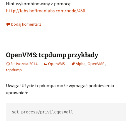
Hint wykombinowany z pomocą:
http://labs.hoffmanlabs.com/node/456
Dodaj komentarz
OpenVMS: tcpdump przykłady
8 stycznia 2014
OpenVMS
Alpha
,
OpenVMS
,
tcpdump
Uwaga! Użycie tcpdumpa może wymagać podniesienia
uprawnień:
set process/privileges=all