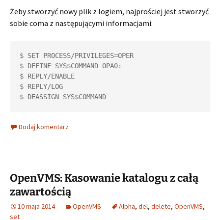
Żeby stworzyć nowy plik z logiem, najprościej jest stworzyć
sobie coma z następującymi informacjami:
$ SET PROCESS/PRIVILEGES=OPER

$ DEFINE SYS$COMMAND OPA0:

$ REPLY/ENABLE

$ REPLY/LOG

Dodaj komentarz
OpenVMS: Kasowanie katalogu z całą
zawartością
10 maja 2014
OpenVMS
Alpha
,
del
,
delete
,
OpenVMS
,
set