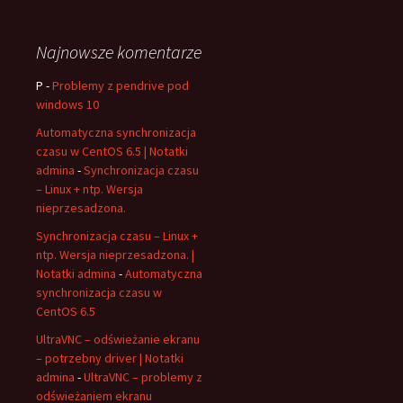
Najnowsze komentarze
P
-
Problemy z pendrive pod
windows 10
Automatyczna synchronizacja
czasu w CentOS 6.5 | Notatki
admina
-
Synchronizacja czasu
– Linux + ntp. Wersja
nieprzesadzona.
Synchronizacja czasu – Linux +
ntp. Wersja nieprzesadzona. |
Notatki admina
-
Automatyczna
synchronizacja czasu w
CentOS 6.5
UltraVNC – odświeżanie ekranu
– potrzebny driver | Notatki
admina
-
UltraVNC – problemy z
odświeżaniem ekranu