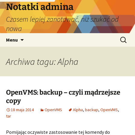
Przejdź
Notatki admina
do
Czasem lepiej zanotować, niż szukać od
treści
nowa
Szukaj:
Menu
Archiwa tagu: Alpha
OpenVMS: backup – czyli mądrzejsze
copy
18 maja 2014
OpenVMS
Alpha
,
backup
,
OpenVMS
,
tar
Pomijając oczywiste zastosowanie tej komendy do