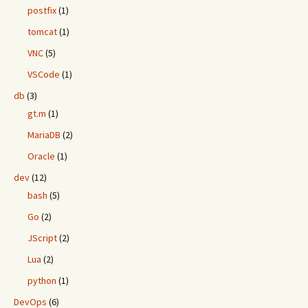
postfix
(1)
tomcat
(1)
VNC
(5)
VSCode
(1)
db
(3)
gt.m
(1)
MariaDB
(2)
Oracle
(1)
dev
(12)
bash
(5)
Go
(2)
JScript
(2)
Lua
(2)
python
(1)
DevOps
(6)