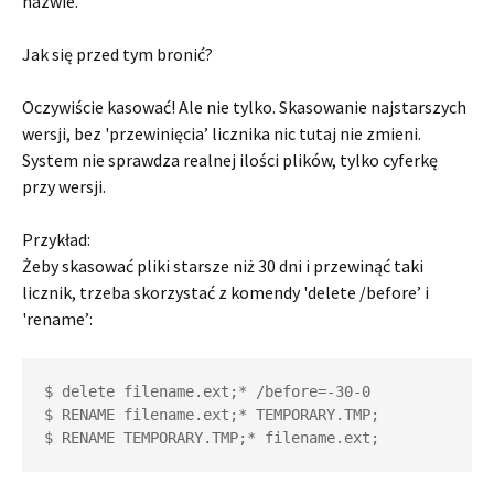
nazwie.
Jak się przed tym bronić?
Oczywiście kasować! Ale nie tylko. Skasowanie najstarszych
wersji, bez 'przewinięcia’ licznika nic tutaj nie zmieni.
System nie sprawdza realnej ilości plików, tylko cyferkę
przy wersji.
Przykład:
Żeby skasować pliki starsze niż 30 dni i przewinąć taki
licznik, trzeba skorzystać z komendy 'delete /before’ i
'rename’:
$ delete filename.ext;* /before=-30-0

$ RENAME filename.ext;* TEMPORARY.TMP;

$ RENAME TEMPORARY.TMP;* filename.ext;