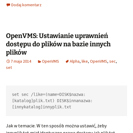
Dodaj komentarz
OpenVMS: Ustawianie uprawnień
dostępu do plików na bazie innych
plików
7 maja 2014
OpenVMS
Alpha
,
like
,
OpenVMS
,
sec
,
set
set sec /like=(name=DISK$nazwa:
[katalog]plik.txt) DISK$innanazwa:
Jak w temacie. W ten sposób można ustawić, żeby
innyplik.txt miał identyczne prawa dostępu jak plik.txt.