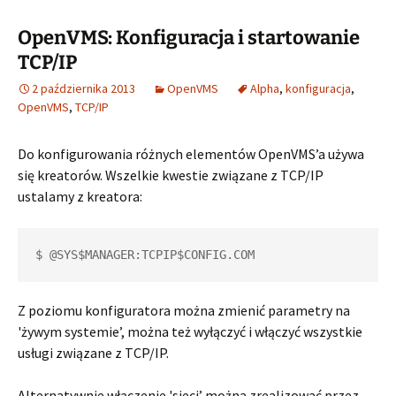
OpenVMS: Konfiguracja i startowanie
TCP/IP
2 października 2013
OpenVMS
Alpha
,
konfiguracja
,
OpenVMS
,
TCP/IP
Do konfigurowania różnych elementów OpenVMS’a używa
się kreatorów. Wszelkie kwestie związane z TCP/IP
ustalamy z kreatora:
$ @SYS$MANAGER:TCPIP$CONFIG.COM
Z poziomu konfiguratora można zmienić parametry na
'żywym systemie’, można też wyłączyć i włączyć wszystkie
usługi związane z TCP/IP.
Alternatywnie włączenie 'sieci’ można zrealizować przez