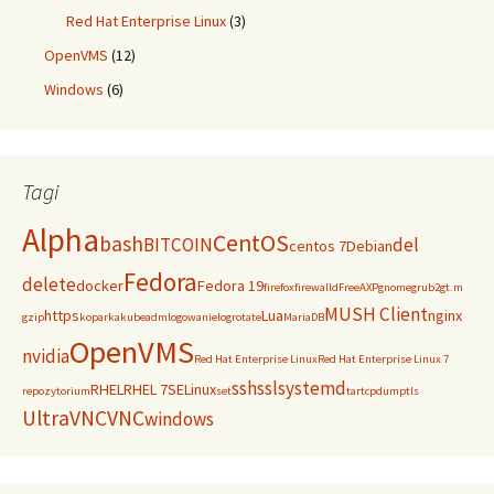
Red Hat Enterprise Linux
(3)
OpenVMS
(12)
Windows
(6)
Tagi
Alpha
CentOS
bash
BITCOIN
del
centos 7
Debian
Fedora
delete
docker
Fedora 19
firefox
firewalld
FreeAXP
gnome
grub2
gt.m
MUSH Client
https
Lua
nginx
gzip
koparka
kubeadm
logowanie
logrotate
MariaDB
OpenVMS
nvidia
Red Hat Enterprise Linux
Red Hat Enterprise Linux 7
ssh
ssl
systemd
RHEL
RHEL 7
SELinux
repozytorium
set
tar
tcpdump
tls
UltraVNC
VNC
windows