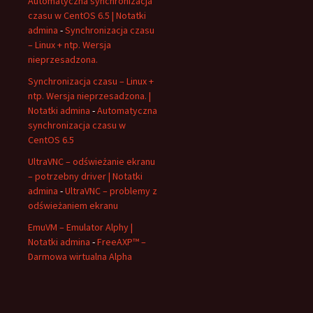
Automatyczna synchronizacja
czasu w CentOS 6.5 | Notatki
admina
-
Synchronizacja czasu
– Linux + ntp. Wersja
nieprzesadzona.
Synchronizacja czasu – Linux +
ntp. Wersja nieprzesadzona. |
Notatki admina
-
Automatyczna
synchronizacja czasu w
CentOS 6.5
UltraVNC – odświeżanie ekranu
– potrzebny driver | Notatki
admina
-
UltraVNC – problemy z
odświeżaniem ekranu
EmuVM – Emulator Alphy |
Notatki admina
-
FreeAXP™ –
Darmowa wirtualna Alpha