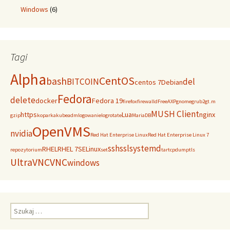
Windows
(6)
Tagi
Alpha
CentOS
bash
BITCOIN
del
centos 7
Debian
Fedora
delete
docker
Fedora 19
firefox
firewalld
FreeAXP
gnome
grub2
gt.m
MUSH Client
https
Lua
nginx
gzip
koparka
kubeadm
logowanie
logrotate
MariaDB
OpenVMS
nvidia
Red Hat Enterprise Linux
Red Hat Enterprise Linux 7
ssh
ssl
systemd
RHEL
RHEL 7
SELinux
repozytorium
set
tar
tcpdump
tls
UltraVNC
VNC
windows
Szukaj: