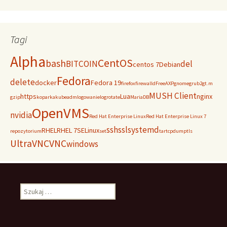
Tagi
Alpha
CentOS
bash
BITCOIN
del
centos 7
Debian
Fedora
delete
docker
Fedora 19
firefox
firewalld
FreeAXP
gnome
grub2
gt.m
MUSH Client
https
Lua
nginx
gzip
koparka
kubeadm
logowanie
logrotate
MariaDB
OpenVMS
nvidia
Red Hat Enterprise Linux
Red Hat Enterprise Linux 7
ssh
ssl
systemd
RHEL
RHEL 7
SELinux
repozytorium
set
tar
tcpdump
tls
UltraVNC
VNC
windows
Szukaj: