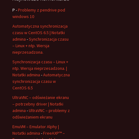
P
-
Problemy z pendrive pod
windows 10
Automatyczna synchronizacja
czasu w CentOS 6.5 | Notatki
admina
-
Synchronizacja czasu
– Linux + ntp. Wersja
nieprzesadzona.
Synchronizacja czasu – Linux +
ntp. Wersja nieprzesadzona. |
Notatki admina
-
Automatyczna
synchronizacja czasu w
CentOS 6.5
UltraVNC – odświeżanie ekranu
– potrzebny driver | Notatki
admina
-
UltraVNC – problemy z
odświeżaniem ekranu
EmuVM – Emulator Alphy |
Notatki admina
-
FreeAXP™ –