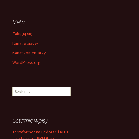
Meta
Zaloguj się
Kanał wpisów
Kanał komentarzy
WordPress.org
Szukaj:
Ostatnie wpisy
Terraformer na Fedorze i RHEL
– instalacja z RPM (bez