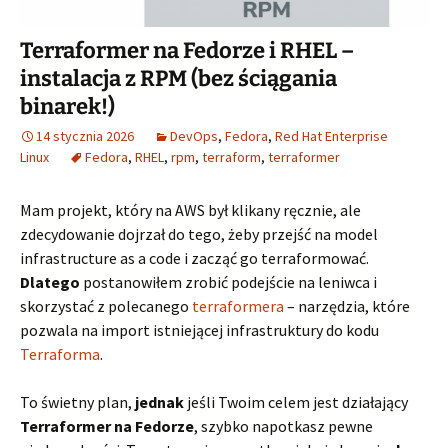
Terraformer na Fedorze i RHEL –
instalacja z RPM (bez ściągania
binarek!)
14 stycznia 2026
DevOps
,
Fedora
,
Red Hat Enterprise
Linux
Fedora
,
RHEL
,
rpm
,
terraform
,
terraformer
Mam projekt, który na AWS był klikany ręcznie, ale
zdecydowanie dojrzał do tego, żeby przejść na model
infrastructure as a code i zacząć go terraformować.
Dlatego
postanowiłem zrobić podejście na leniwca i
skorzystać z polecanego
terraformera
– narzędzia, które
pozwala na import istniejącej infrastruktury do kodu
Terraforma
.
To świetny plan,
jednak
jeśli Twoim celem jest działający
Terraformer na Fedorze
, szybko napotkasz pewne