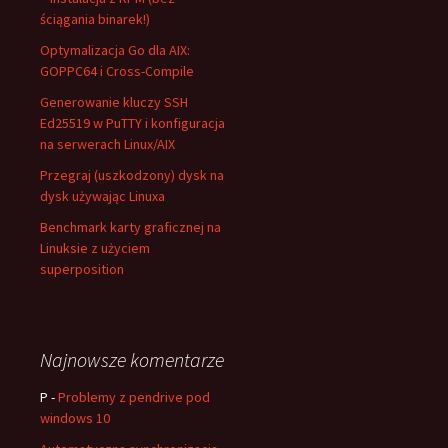
ściągania binarek!)
Optymalizacja Go dla AIX:
GOPPC64 i Cross-Compile
Generowanie kluczy SSH
Ed25519 w PuTTY i konfiguracja
na serwerach Linux/AIX
Przegraj (uszkodzony) dysk na
dysk używając Linuxa
Benchmark karty graficznej na
Linuksie z użyciem
superposition
Najnowsze komentarze
P
-
Problemy z pendrive pod
windows 10