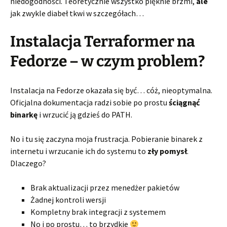
niedogodności. Teoretycznie wszystko pięknie brzmi,
ale
jak zwykle diabeł tkwi w szczegółach…
Instalacja Terraformer na
Fedorze – w czym problem?
Instalacja na Fedorze okazała się być… cóż, nieoptymalna.
Oficjalna dokumentacja radzi sobie po prostu
ściągnąć
binarkę
i wrzucić ją gdzieś do PATH.
No i tu się zaczyna moja frustracja. Pobieranie binarek z
internetu i wrzucanie ich do systemu to
zły pomysł
.
Dlaczego?
Brak aktualizacji przez menedżer pakietów
Żadnej kontroli wersji
Kompletny brak integracji z systemem
No i po prostu… to brzydkie