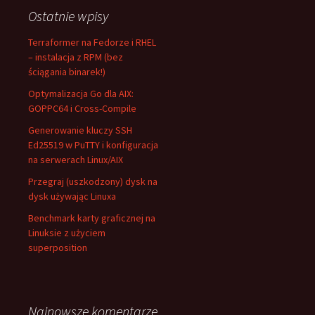
Ostatnie wpisy
Terraformer na Fedorze i RHEL
– instalacja z RPM (bez
ściągania binarek!)
Optymalizacja Go dla AIX:
GOPPC64 i Cross-Compile
Generowanie kluczy SSH
Ed25519 w PuTTY i konfiguracja
na serwerach Linux/AIX
Przegraj (uszkodzony) dysk na
dysk używając Linuxa
Benchmark karty graficznej na
Linuksie z użyciem
superposition
Najnowsze komentarze