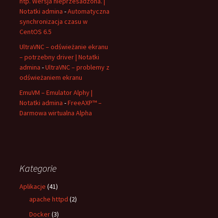
ntp. Wersja nieprzesadzona. |
Notatki admina
-
Automatyczna
synchronizacja czasu w
CentOS 6.5
UltraVNC – odświeżanie ekranu
– potrzebny driver | Notatki
admina
-
UltraVNC – problemy z
odświeżaniem ekranu
EmuVM – Emulator Alphy |
Notatki admina
-
FreeAXP™ –
Darmowa wirtualna Alpha
Kategorie
Aplikacje
(41)
apache httpd
(2)
Docker
(3)