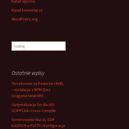
Kanał wpisów
Kanał komentarzy
WordPress.org
Szukaj:
Ostatnie wpisy
Terraformer na Fedorze i RHEL
– instalacja z RPM (bez
ściągania binarek!)
Optymalizacja Go dla AIX:
GOPPC64 i Cross-Compile
Generowanie kluczy SSH
Ed25519 w PuTTY i konfiguracja