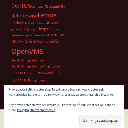
CentOS
del
centos 7
Debian
Fedora
delete
docker
Fedora 19
firefox
firewalld
FreeAXP
https
gnome
grub2
gt.m
gzip
koparka
Lua
kubeadm
logowanie
logrotate
MariaDB
MUSH Client
nvidia
nginx
OpenVMS
Red Hat Enterprise Linux
Red Hat Enterprise Linux 7
repozytorium
ssh
ssl
RHEL
RHEL 7
SELinux
set
systemd
tar
tcpdump
tls
UltraVNC
VNC
windows
Prywatność i pliki ciasteczka: Ta witryna używa plików ciasteczek.
Kontynuując korzystanie z tej witryny, wyrażasz zgodę na ich używanie.
Aby dowiedzieć się więcej, w tym jak kontrolować pliki ciasteczka, zobacz
tutaj:
Polityka plików ciasteczka
Dumnie wspierane przez WordPress