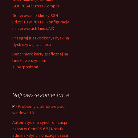
GOPPC64 i Cross-Compile
Generowanie kluczy SSH
Ed25519 w PuTTY i konfiguracja
na serwerach Linux/AIX
Przegraj (uszkodzony) dysk na
dysk używając Linuxa
Benchmark karty graficznej na
Linuksie z użyciem
superposition
Najnowsze komentarze
P
-
Problemy z pendrive pod
windows 10
Automatyczna synchronizacja
czasu w CentOS 6.5 | Notatki
admina
-
Synchronizacja czasu