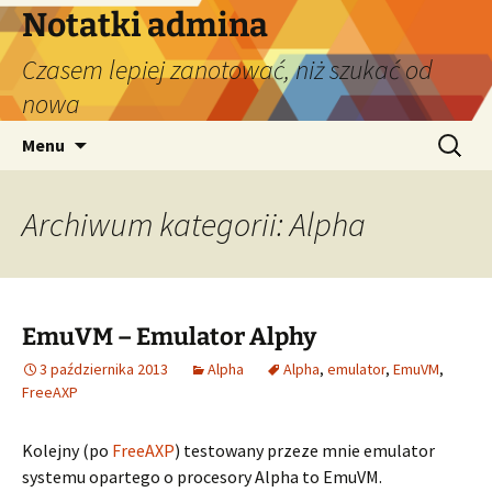
Przejdź
Notatki admina
do
Czasem lepiej zanotować, niż szukać od
treści
nowa
Szukaj:
Menu
Archiwum kategorii: Alpha
EmuVM – Emulator Alphy
3 października 2013
Alpha
Alpha
,
emulator
,
EmuVM
,
FreeAXP
Kolejny (po
FreeAXP
) testowany przeze mnie emulator
systemu opartego o procesory Alpha to EmuVM.