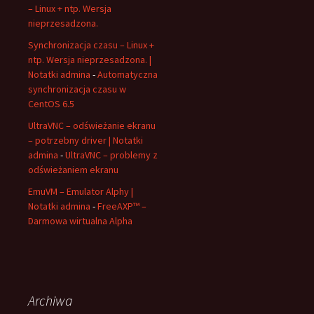
– Linux + ntp. Wersja
nieprzesadzona.
Synchronizacja czasu – Linux +
ntp. Wersja nieprzesadzona. |
Notatki admina
-
Automatyczna
synchronizacja czasu w
CentOS 6.5
UltraVNC – odświeżanie ekranu
– potrzebny driver | Notatki
admina
-
UltraVNC – problemy z
odświeżaniem ekranu
EmuVM – Emulator Alphy |
Notatki admina
-
FreeAXP™ –
Darmowa wirtualna Alpha
Archiwa