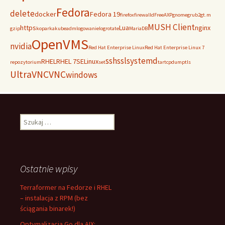
Fedora
delete
docker
Fedora 19
firefox
firewalld
FreeAXP
gnome
grub2
gt.m
MUSH Client
https
Lua
nginx
gzip
koparka
kubeadm
logowanie
logrotate
MariaDB
OpenVMS
nvidia
Red Hat Enterprise Linux
Red Hat Enterprise Linux 7
ssh
ssl
systemd
RHEL
RHEL 7
SELinux
repozytorium
set
tar
tcpdump
tls
UltraVNC
VNC
windows
Szukaj:
Ostatnie wpisy
Terraformer na Fedorze i RHEL
– instalacja z RPM (bez
ściągania binarek!)
Optymalizacja Go dla AIX: