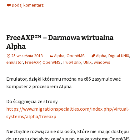
Dodaj komentarz
FreeAXP™ – Darmowa wirtualna
Alpha
25 września 2013
Alpha
,
OpenVMS
Alpha
,
Digital UNIX
,
emulator
,
FreeAXP
,
OpenVMS
,
Tru64 Unix
,
UNIX
,
windows
Emulator, dzięki któremu można na x86 zasymulować
komputer z procesorem Alpha.
Do ściągnięcia ze strony:
https://www.migrationspecialties.com/index.php/virtual-
systems/alpha/freeaxp
Niezbędne rozwiązanie dla osób, które nie mając dostępu
do sprzętu chciałyby zająć się np. nauką systemu OpenVMS.