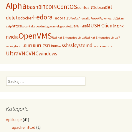
Alpha
CentOS
bash
BITCOIN
del
centos 7
Debian
Fedora
delete
docker
Fedora 19
firefox
firewalld
FreeAXP
gnome
grub2
gt.m
MUSH Client
https
Lua
nginx
gzip
koparka
kubeadm
logowanie
logrotate
MariaDB
OpenVMS
nvidia
Red Hat Enterprise Linux
Red Hat Enterprise Linux 7
ssh
ssl
systemd
RHEL
RHEL 7
SELinux
repozytorium
set
tar
tcpdump
tls
UltraVNC
VNC
windows
Szukaj:
Kategorie
Aplikacje
(41)
apache httpd
(2)