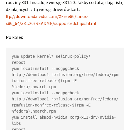
rodziny 331. Instaluję wersję 331.20. Jakby co tutaj dają listę
działających z tą wersją driverów kart:
ftp://download.nvidia.com/XFree86/Linux-
x86_64/331.20/README/supportedchips.html
Po kolei:
yum update kernel* selinux-policy*

reboot

yum localinstall --nogpgcheck 
http://download1.rpmfusion.org/free/fedora/rpm
fusion-free-release-$(rpm -E 
%fedora).noarch.rpm

yum localinstall --nogpgcheck 
http://download1.rpmfusion.org/nonfree/fedora/
rpmfusion-nonfree-release-$(rpm -E 
%fedora).noarch.rpm

yum install akmod-nvidia xorg-x11-drv-nvidia-
libs

reboot