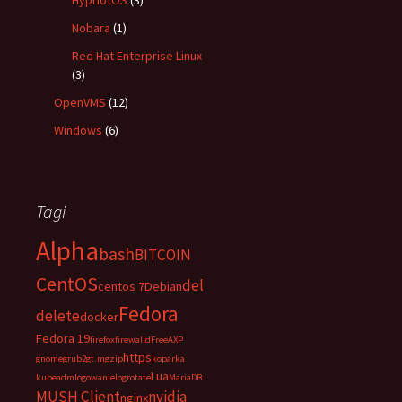
HypriotOS
(3)
Nobara
(1)
Red Hat Enterprise Linux
(3)
OpenVMS
(12)
Windows
(6)
Tagi
Alpha
bash
BITCOIN
CentOS
del
centos 7
Debian
Fedora
delete
docker
Fedora 19
firefox
firewalld
FreeAXP
https
gnome
grub2
gt.m
gzip
koparka
Lua
kubeadm
logowanie
logrotate
MariaDB
MUSH Client
nvidia
nginx