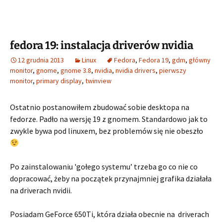
fedora 19: instalacja driverów nvidia
12 grudnia 2013
Linux
Fedora
,
Fedora 19
,
gdm
,
główny
monitor
,
gnome
,
gnome 3.8
,
nvidia
,
nvidia drivers
,
pierwszy
monitor
,
primary display
,
twinview
Ostatnio postanowiłem zbudować sobie desktopa na
fedorze. Padło na wersję 19 z gnomem. Standardowo jak to
zwykle bywa pod linuxem, bez problemów się nie obeszło
Po zainstalowaniu 'gołego systemu’ trzeba go co nie co
dopracować, żeby na początek przynajmniej grafika działała
na driverach nvidii.
Posiadam GeForce 650Ti, która działa obecnie na driverach