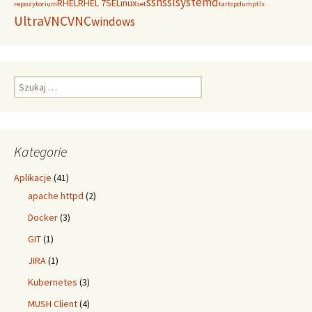
ssh
ssl
systemd
RHEL
RHEL 7
SELinux
repozytorium
set
tar
tcpdump
tls
UltraVNC
VNC
windows
Szukaj:
Kategorie
Aplikacje
(41)
apache httpd
(2)
Docker
(3)
GIT
(1)
JIRA
(1)
Kubernetes
(3)
MUSH Client
(4)