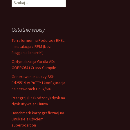
Szukaj:
Ostatnie wpisy
Terraformer na Fedorze i RHEL
– instalacja z RPM (bez
ściągania binarek!)
Optymalizacja Go dla AIX:
GOPPC64 i Cross-Compile
Generowanie kluczy SSH
Ed25519 w PuTTY i konfiguracja
na serwerach Linux/AIX
Przegraj (uszkodzony) dysk na
dysk używając Linuxa
Benchmark karty graficznej na
Linuksie z użyciem
superposition