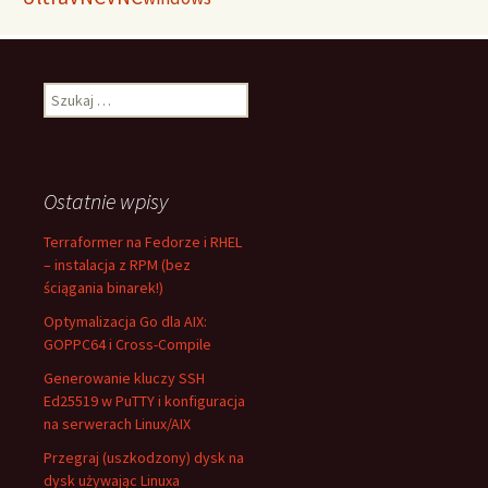
Szukaj:
Ostatnie wpisy
Terraformer na Fedorze i RHEL
– instalacja z RPM (bez
ściągania binarek!)
Optymalizacja Go dla AIX:
GOPPC64 i Cross-Compile
Generowanie kluczy SSH
Ed25519 w PuTTY i konfiguracja
na serwerach Linux/AIX
Przegraj (uszkodzony) dysk na
dysk używając Linuxa