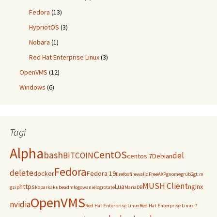
Fedora
(13)
HypriotOS
(3)
Nobara
(1)
Red Hat Enterprise Linux
(3)
OpenVMS
(12)
Windows
(6)
Tagi
Alpha
CentOS
bash
BITCOIN
del
centos 7
Debian
Fedora
delete
docker
Fedora 19
firefox
firewalld
FreeAXP
gnome
grub2
gt.m
MUSH Client
https
Lua
nginx
gzip
koparka
kubeadm
logowanie
logrotate
MariaDB
OpenVMS
nvidia
Red Hat Enterprise Linux
Red Hat Enterprise Linux 7