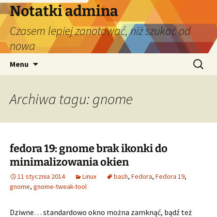
Przejdź
Notatki admina
do
Czasem lepiej zanotować, niż szukać od
treści
nowa
Szukaj:
Menu
Archiwa tagu: gnome
fedora 19: gnome brak ikonki do
minimalizowania okien
11 stycznia 2014
Linux
bash
,
Fedora
,
Fedora 19
,
gnome
,
gnome-tweak-tool
Dziwne… standardowo okno można zamknąć, bądź też