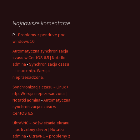
Najnowsze komentarze
P
-
Problemy z pendrive pod
windows 10
Automatyczna synchronizacja
czasu w CentOS 6.5 | Notatki
admina
-
Synchronizacja czasu
– Linux + ntp. Wersja
nieprzesadzona.
Synchronizacja czasu – Linux +
ntp. Wersja nieprzesadzona. |
Notatki admina
-
Automatyczna
synchronizacja czasu w
CentOS 6.5
UltraVNC – odświeżanie ekranu
– potrzebny driver | Notatki
admina
-
UltraVNC – problemy z