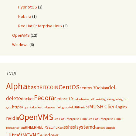
HypriotOS
(3)
Nobara
(1)
Red Hat Enterprise Linux
(3)
OpenVMS
(12)
Windows
(6)
Tagi
Alpha
CentOS
bash
BITCOIN
del
centos 7
Debian
Fedora
delete
docker
Fedora 19
firefox
firewalld
FreeAXP
gnome
grub2
gt.m
MUSH Client
https
Lua
nginx
gzip
koparka
kubeadm
logowanie
logrotate
MariaDB
OpenVMS
nvidia
Red Hat Enterprise Linux
Red Hat Enterprise Linux 7
ssh
ssl
systemd
RHEL
RHEL 7
SELinux
repozytorium
set
tar
tcpdump
tls
UltraVNC
VNC
windows