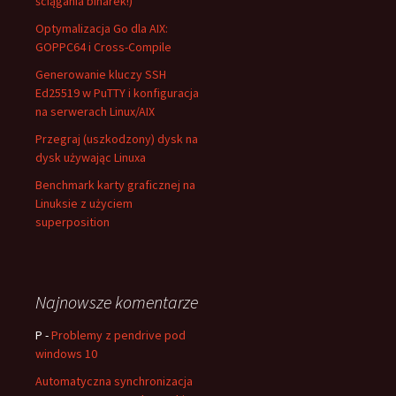
ściągania binarek!)
Optymalizacja Go dla AIX:
GOPPC64 i Cross-Compile
Generowanie kluczy SSH
Ed25519 w PuTTY i konfiguracja
na serwerach Linux/AIX
Przegraj (uszkodzony) dysk na
dysk używając Linuxa
Benchmark karty graficznej na
Linuksie z użyciem
superposition
Najnowsze komentarze
P
-
Problemy z pendrive pod
windows 10
Automatyczna synchronizacja