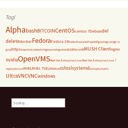
Tagi
Alpha
CentOS
bash
BITCOIN
del
centos 7
Debian
Fedora
delete
docker
Fedora 19
firefox
firewalld
FreeAXP
gnome
grub2
gt.m
MUSH Client
https
Lua
nginx
gzip
koparka
kubeadm
logowanie
logrotate
MariaDB
OpenVMS
nvidia
Red Hat Enterprise Linux
Red Hat Enterprise Linux 7
ssh
ssl
systemd
RHEL
RHEL 7
SELinux
repozytorium
set
tar
tcpdump
tls
UltraVNC
VNC
windows
Szukaj: