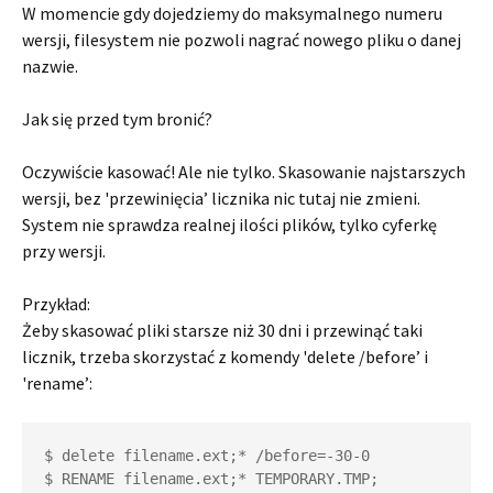
W momencie gdy dojedziemy do maksymalnego numeru
wersji, filesystem nie pozwoli nagrać nowego pliku o danej
nazwie.
Jak się przed tym bronić?
Oczywiście kasować! Ale nie tylko. Skasowanie najstarszych
wersji, bez 'przewinięcia’ licznika nic tutaj nie zmieni.
System nie sprawdza realnej ilości plików, tylko cyferkę
przy wersji.
Przykład:
Żeby skasować pliki starsze niż 30 dni i przewinąć taki
licznik, trzeba skorzystać z komendy 'delete /before’ i
'rename’:
$ delete filename.ext;* /before=-30-0

$ RENAME filename.ext;* TEMPORARY.TMP;
