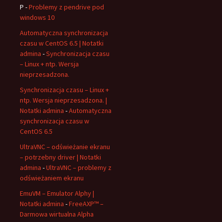
P
-
Problemy z pendrive pod
windows 10
Automatyczna synchronizacja
czasu w CentOS 6.5 | Notatki
admina
-
Synchronizacja czasu
– Linux + ntp. Wersja
nieprzesadzona.
Synchronizacja czasu – Linux +
ntp. Wersja nieprzesadzona. |
Notatki admina
-
Automatyczna
synchronizacja czasu w
CentOS 6.5
UltraVNC – odświeżanie ekranu
– potrzebny driver | Notatki
admina
-
UltraVNC – problemy z
odświeżaniem ekranu
EmuVM – Emulator Alphy |
Notatki admina
-
FreeAXP™ –
Darmowa wirtualna Alpha