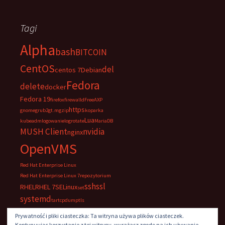
Tagi
Alpha
bash
BITCOIN
CentOS
del
centos 7
Debian
Fedora
delete
docker
Fedora 19
firefox
firewalld
FreeAXP
https
gnome
grub2
gt.m
gzip
koparka
Lua
kubeadm
logowanie
logrotate
MariaDB
MUSH Client
nvidia
nginx
OpenVMS
Red Hat Enterprise Linux
Red Hat Enterprise Linux 7
repozytorium
ssh
ssl
RHEL
RHEL 7
SELinux
set
systemd
tar
tcpdump
tls
UltraVNC
VNC
windows
Prywatność i pliki ciasteczka: Ta witryna używa plików ciasteczek.
Kontynuując korzystanie z tej witryny, wyrażasz zgodę na ich używanie.