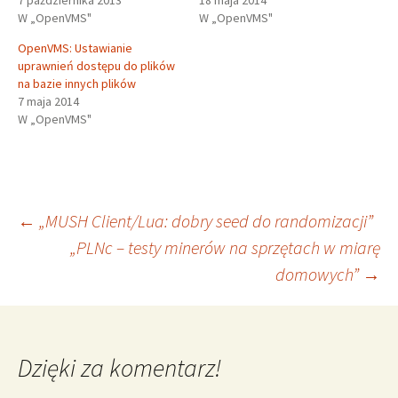
7 października 2013
18 maja 2014
W „OpenVMS"
W „OpenVMS"
OpenVMS: Ustawianie
uprawnień dostępu do plików
na bazie innych plików
7 maja 2014
W „OpenVMS"
Nawigacja
←
„MUSH Client/Lua: dobry seed do randomizacji”
„PLNc – testy minerów na sprzętach w miarę
domowych”
→
wpisu
Dzięki za komentarz!