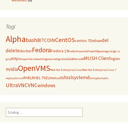
Windows
(6)
Tagi
Alpha
CentOS
bash
BITCOIN
del
centos 7
Debian
Fedora
delete
docker
Fedora 19
firefox
firewalld
FreeAXP
gnome
grub2
gt.m
MUSH Client
https
Lua
nginx
gzip
koparka
kubeadm
logowanie
logrotate
MariaDB
OpenVMS
nvidia
Red Hat Enterprise Linux
Red Hat Enterprise Linux 7
ssh
ssl
systemd
RHEL
RHEL 7
SELinux
repozytorium
set
tar
tcpdump
tls
UltraVNC
VNC
windows
Szukaj: