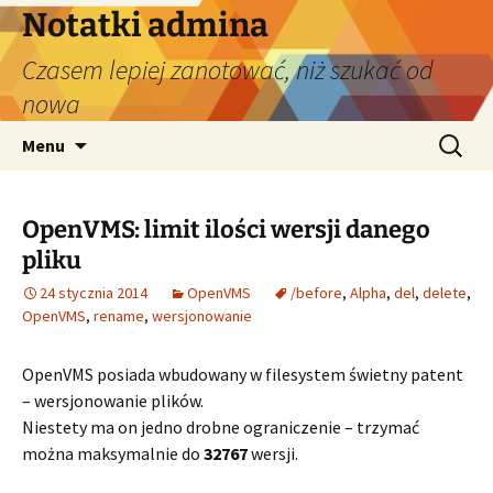
Przejdź
Notatki admina
do
Czasem lepiej zanotować, niż szukać od
treści
nowa
Szukaj:
Menu
OpenVMS: limit ilości wersji danego
pliku
24 stycznia 2014
OpenVMS
/before
,
Alpha
,
del
,
delete
,
OpenVMS
,
rename
,
wersjonowanie
OpenVMS posiada wbudowany w filesystem świetny patent
– wersjonowanie plików.
Niestety ma on jedno drobne ograniczenie – trzymać
można maksymalnie do
32767
wersji.