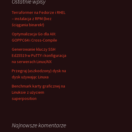
Ostatnie wpisy
Terraformer na Fedorze i RHEL
– instalacja z RPM (bez
ściągania binarek!)
Optymalizacja Go dla AIX:
GOPPC64 i Cross-Compile
Generowanie kluczy SSH
Ed25519 w PuTTY i konfiguracja
na serwerach Linux/AIX
Przegraj (uszkodzony) dysk na
dysk używając Linuxa
Benchmark karty graficznej na
Linuksie z użyciem
superposition
Najnowsze komentarze