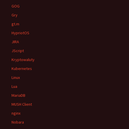
GOG
Gry
gt.m
HypriotOS
JIRA
JScript
Kryptowaluty
Kubernetes
Linux
Lua
MariaDB
MUSH Client
nginx
Nobara