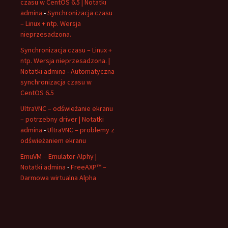
czasu w CentOS 6.5 | Notatki
admina
-
Synchronizacja czasu
– Linux + ntp. Wersja
nieprzesadzona.
Synchronizacja czasu – Linux +
ntp. Wersja nieprzesadzona. |
Notatki admina
-
Automatyczna
synchronizacja czasu w
CentOS 6.5
UltraVNC – odświeżanie ekranu
– potrzebny driver | Notatki
admina
-
UltraVNC – problemy z
odświeżaniem ekranu
EmuVM – Emulator Alphy |
Notatki admina
-
FreeAXP™ –
Darmowa wirtualna Alpha