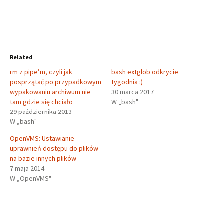
Related
rm z pipe’m, czyli jak
bash extglob odkrycie
posprzątać po przypadkowym
tygodnia :)
wypakowaniu archiwum nie
30 marca 2017
tam gdzie się chciało
W „bash"
29 października 2013
W „bash"
OpenVMS: Ustawianie
uprawnień dostępu do plików
na bazie innych plików
7 maja 2014
W „OpenVMS"