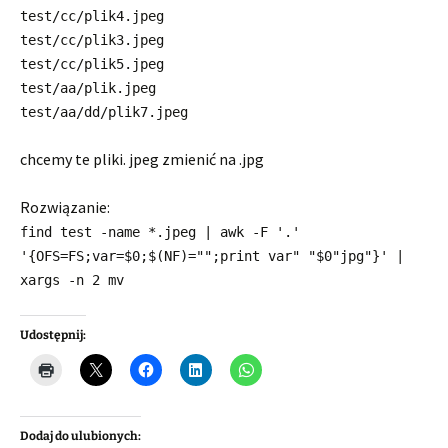
test/cc/plik4.jpeg
test/cc/plik3.jpeg
test/cc/plik5.jpeg
test/aa/plik.jpeg
test/aa/dd/plik7.jpeg
chcemy te pliki. jpeg zmienić na .jpg
Rozwiązanie:
find test -name *.jpeg | awk -F '.'
'{OFS=FS;var=$0;$(NF)="";print var" "$0"jpg"}' |
xargs -n 2 mv
Udostępnij:
Dodaj do ulubionych: