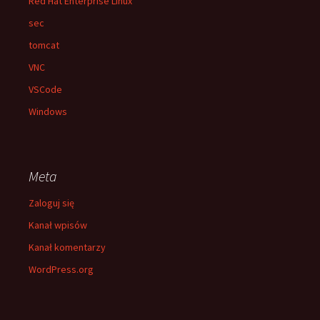
Red Hat Enterprise Linux
sec
tomcat
VNC
VSCode
Windows
Meta
Zaloguj się
Kanał wpisów
Kanał komentarzy
WordPress.org