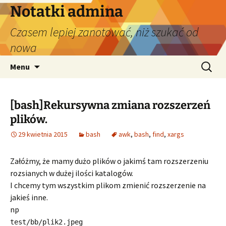
Przejdź
Notatki admina
do
Czasem lepiej zanotować, niż szukać od
treści
nowa
Szukaj:
Menu
[bash]Rekursywna zmiana rozszerzeń
plików.
29 kwietnia 2015
bash
awk
,
bash
,
find
,
xargs
Załóżmy, że mamy dużo plików o jakimś tam rozszerzeniu
rozsianych w dużej ilości katalogów.
I chcemy tym wszystkim plikom zmienić rozszerzenie na
jakieś inne.
np
test/bb/plik2.jpeg