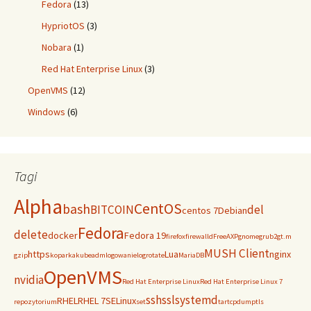
Fedora
(13)
HypriotOS
(3)
Nobara
(1)
Red Hat Enterprise Linux
(3)
OpenVMS
(12)
Windows
(6)
Tagi
Alpha
CentOS
bash
BITCOIN
del
centos 7
Debian
Fedora
delete
docker
Fedora 19
firefox
firewalld
FreeAXP
gnome
grub2
gt.m
MUSH Client
https
Lua
nginx
gzip
koparka
kubeadm
logowanie
logrotate
MariaDB
OpenVMS
nvidia
Red Hat Enterprise Linux
Red Hat Enterprise Linux 7
ssh
ssl
systemd
RHEL
RHEL 7
SELinux
repozytorium
set
tar
tcpdump
tls