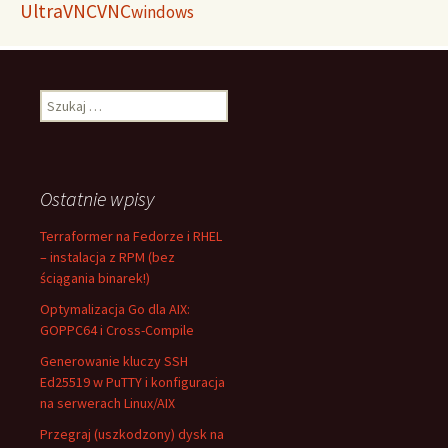
UltraVNC
VNC
windows
Szukaj:
Ostatnie wpisy
Terraformer na Fedorze i RHEL
– instalacja z RPM (bez
ściągania binarek!)
Optymalizacja Go dla AIX:
GOPPC64 i Cross-Compile
Generowanie kluczy SSH
Ed25519 w PuTTY i konfiguracja
na serwerach Linux/AIX
Przegraj (uszkodzony) dysk na