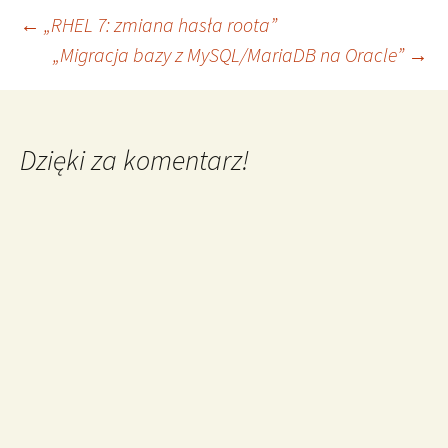
Nawigacja
←
„RHEL 7: zmiana hasła roota”
„Migracja bazy z MySQL/MariaDB na Oracle”
→
wpisu
Dzięki za komentarz!