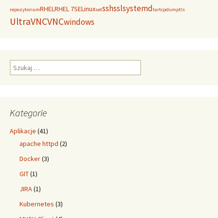
ssh
ssl
systemd
RHEL
RHEL 7
SELinux
repozytorium
set
tar
tcpdump
tls
UltraVNC
VNC
windows
Szukaj:
Kategorie
Aplikacje
(41)
apache httpd
(2)
Docker
(3)
GIT
(1)
JIRA
(1)
Kubernetes
(3)