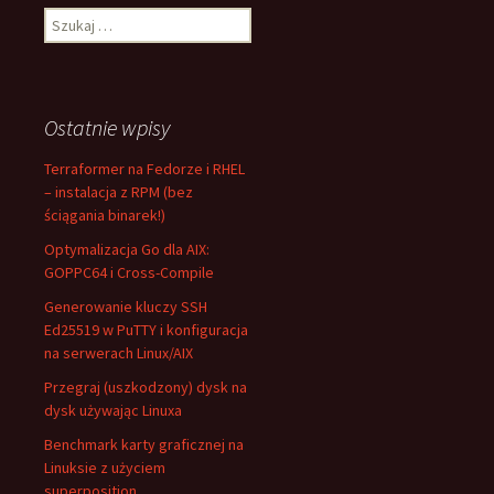
Szukaj:
Ostatnie wpisy
Terraformer na Fedorze i RHEL
– instalacja z RPM (bez
ściągania binarek!)
Optymalizacja Go dla AIX:
GOPPC64 i Cross-Compile
Generowanie kluczy SSH
Ed25519 w PuTTY i konfiguracja
na serwerach Linux/AIX
Przegraj (uszkodzony) dysk na
dysk używając Linuxa
Benchmark karty graficznej na
Linuksie z użyciem
superposition