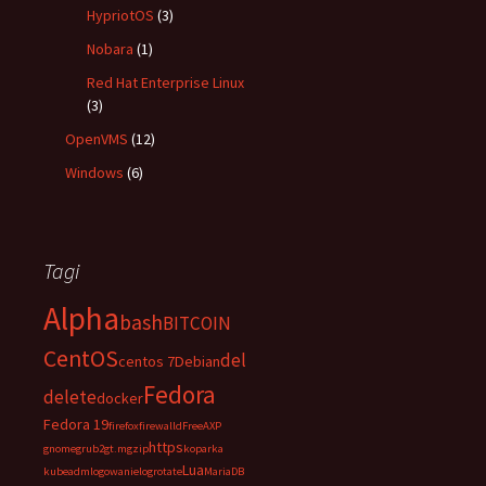
HypriotOS
(3)
Nobara
(1)
Red Hat Enterprise Linux
(3)
OpenVMS
(12)
Windows
(6)
Tagi
Alpha
bash
BITCOIN
CentOS
del
centos 7
Debian
Fedora
delete
docker
Fedora 19
firefox
firewalld
FreeAXP
https
gnome
grub2
gt.m
gzip
koparka
Lua
kubeadm
logowanie
logrotate
MariaDB