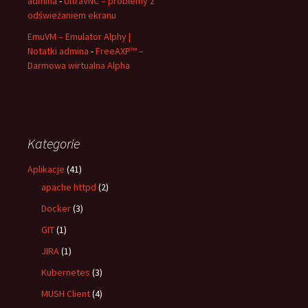
admina
-
UltraVNC – problemy z
odświeżaniem ekranu
EmuVM – Emulator Alphy |
Notatki admina
-
FreeAXP™ –
Darmowa wirtualna Alpha
Kategorie
Aplikacje
(41)
apache httpd
(2)
Docker
(3)
GIT
(1)
JIRA
(1)
Kubernetes
(3)
MUSH Client
(4)