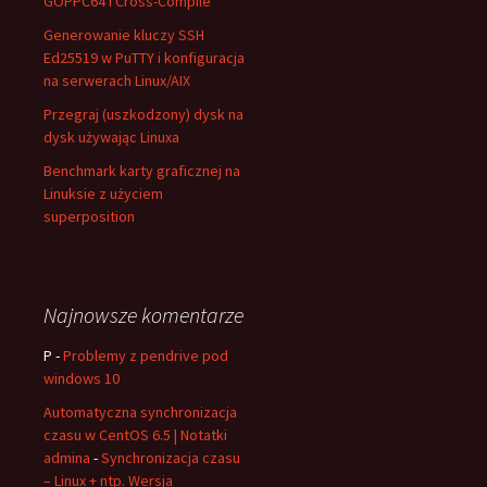
GOPPC64 i Cross-Compile
Generowanie kluczy SSH
Ed25519 w PuTTY i konfiguracja
na serwerach Linux/AIX
Przegraj (uszkodzony) dysk na
dysk używając Linuxa
Benchmark karty graficznej na
Linuksie z użyciem
superposition
Najnowsze komentarze
P
-
Problemy z pendrive pod
windows 10
Automatyczna synchronizacja
czasu w CentOS 6.5 | Notatki
admina
-
Synchronizacja czasu
– Linux + ntp. Wersja