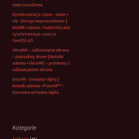
nieprzesadzona.
Synchronizacja czasu – Linux +
ntp. Wersja nieprzesadzona. |
Notatki admina
-
Automatyczna
synchronizacja czasu w
CentOS 6.5
UltraVNC – odświeżanie ekranu
– potrzebny driver | Notatki
admina
-
UltraVNC – problemy z
odświeżaniem ekranu
EmuVM – Emulator Alphy |
Notatki admina
-
FreeAXP™ –
Darmowa wirtualna Alpha
Kategorie