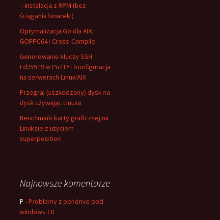
– instalacja z RPM (bez
ściągania binarek!)
Optymalizacja Go dla AIX:
GOPPC64 i Cross-Compile
Generowanie kluczy SSH
Ed25519 w PuTTY i konfiguracja
na serwerach Linux/AIX
Przegraj (uszkodzony) dysk na
dysk używając Linuxa
Benchmark karty graficznej na
Linuksie z użyciem
superposition
Najnowsze komentarze
P
-
Problemy z pendrive pod
windows 10