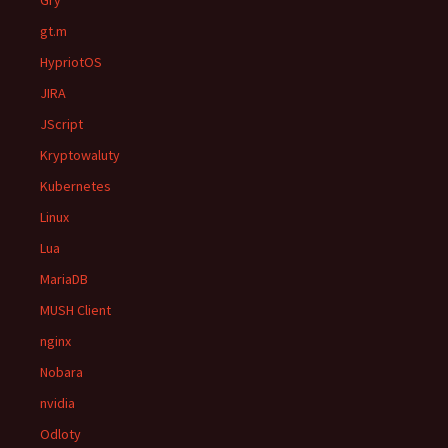
Gry
gt.m
HypriotOS
JIRA
JScript
Kryptowaluty
Kubernetes
Linux
Lua
MariaDB
MUSH Client
nginx
Nobara
nvidia
Odloty