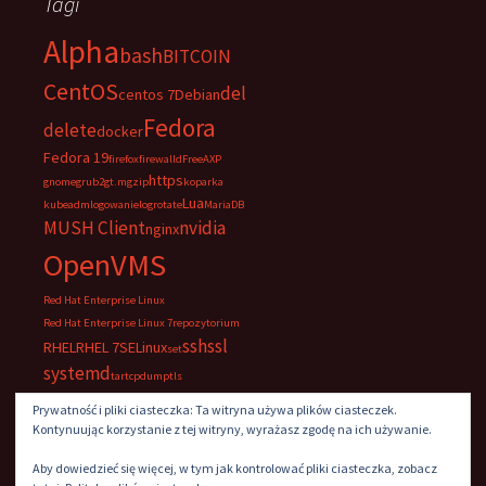
Tagi
Alpha
bash
BITCOIN
CentOS
del
centos 7
Debian
Fedora
delete
docker
Fedora 19
firefox
firewalld
FreeAXP
https
gnome
grub2
gt.m
gzip
koparka
Lua
kubeadm
logowanie
logrotate
MariaDB
MUSH Client
nvidia
nginx
OpenVMS
Red Hat Enterprise Linux
Red Hat Enterprise Linux 7
repozytorium
ssh
ssl
RHEL
RHEL 7
SELinux
set
systemd
tar
tcpdump
tls
UltraVNC
VNC
windows
Prywatność i pliki ciasteczka: Ta witryna używa plików ciasteczek.
Kontynuując korzystanie z tej witryny, wyrażasz zgodę na ich używanie.
Aby dowiedzieć się więcej, w tym jak kontrolować pliki ciasteczka, zobacz