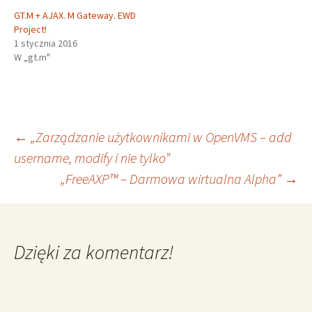
GT.M + AJAX. M Gateway. EWD
Project!
1 stycznia 2016
W „gt.m"
Nawigacja
←
„Zarządzanie użytkownikami w OpenVMS – add
username, modify i nie tylko”
„FreeAXP™ – Darmowa wirtualna Alpha”
→
wpisu
Dzięki za komentarz!