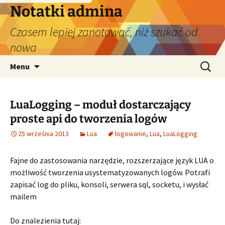
Przejdź
Notatki admina
do
Czasem lepiej zanotować, niż szukać od
treści
nowa
Szukaj:
Menu
LuaLogging – moduł dostarczający
proste api do tworzenia logów
25 września 2013
Lua
logowanie
,
Lua
,
LuaLogging
Fajne do zastosowania narzędzie, rozszerzające język LUA o
możliwość tworzenia usystematyzowanych logów. Potrafi
zapisać log do pliku, konsoli, serwera sql, socketu, i wysłać
mailem
Do znalezienia tutaj: