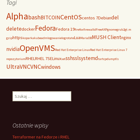
Tagi
Alpha
CentOS
bash
BITCOIN
del
centos 7
Debian
Fedora
delete
docker
Fedora 19
firefox
firewalld
FreeAXP
gnome
grub2
gt.m
MUSH Client
https
Lua
nginx
gzip
koparka
kubeadm
logowanie
logrotate
MariaDB
OpenVMS
nvidia
Red Hat Enterprise Linux
Red Hat Enterprise Linux 7
ssh
ssl
systemd
RHEL
RHEL 7
SELinux
repozytorium
set
tar
tcpdump
tls
UltraVNC
VNC
windows
Szukaj:
Ostatnie wpisy
Terraformer na Fedorze i RHEL