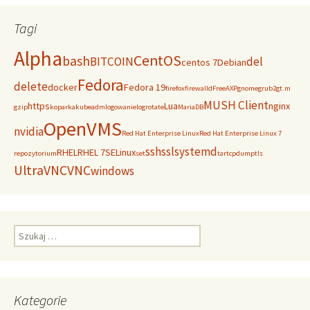
Tagi
Alpha
CentOS
bash
BITCOIN
del
centos 7
Debian
Fedora
delete
docker
Fedora 19
firefox
firewalld
FreeAXP
gnome
grub2
gt.m
MUSH Client
https
Lua
nginx
gzip
koparka
kubeadm
logowanie
logrotate
MariaDB
OpenVMS
nvidia
Red Hat Enterprise Linux
Red Hat Enterprise Linux 7
ssh
ssl
systemd
RHEL
RHEL 7
SELinux
repozytorium
set
tar
tcpdump
tls
UltraVNC
VNC
windows
Szukaj:
Kategorie