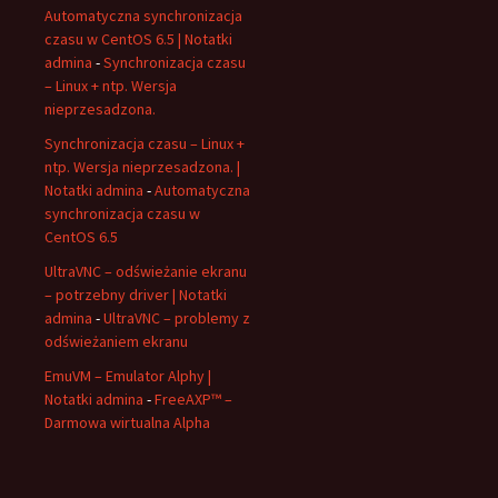
Automatyczna synchronizacja
czasu w CentOS 6.5 | Notatki
admina
-
Synchronizacja czasu
– Linux + ntp. Wersja
nieprzesadzona.
Synchronizacja czasu – Linux +
ntp. Wersja nieprzesadzona. |
Notatki admina
-
Automatyczna
synchronizacja czasu w
CentOS 6.5
UltraVNC – odświeżanie ekranu
– potrzebny driver | Notatki
admina
-
UltraVNC – problemy z
odświeżaniem ekranu
EmuVM – Emulator Alphy |
Notatki admina
-
FreeAXP™ –
Darmowa wirtualna Alpha