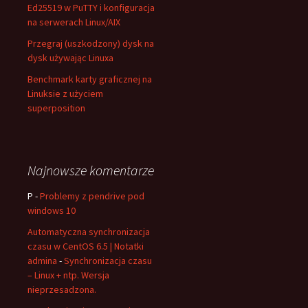
Ed25519 w PuTTY i konfiguracja
na serwerach Linux/AIX
Przegraj (uszkodzony) dysk na
dysk używając Linuxa
Benchmark karty graficznej na
Linuksie z użyciem
superposition
Najnowsze komentarze
P
-
Problemy z pendrive pod
windows 10
Automatyczna synchronizacja
czasu w CentOS 6.5 | Notatki
admina
-
Synchronizacja czasu
– Linux + ntp. Wersja
nieprzesadzona.