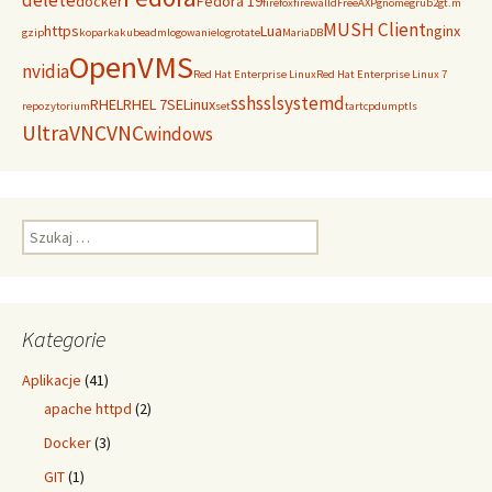
delete
docker
Fedora 19
firefox
firewalld
FreeAXP
gnome
grub2
gt.m
MUSH Client
https
Lua
nginx
gzip
koparka
kubeadm
logowanie
logrotate
MariaDB
OpenVMS
nvidia
Red Hat Enterprise Linux
Red Hat Enterprise Linux 7
ssh
ssl
systemd
RHEL
RHEL 7
SELinux
repozytorium
set
tar
tcpdump
tls
UltraVNC
VNC
windows
Szukaj:
Kategorie
Aplikacje
(41)
apache httpd
(2)
Docker
(3)
GIT
(1)