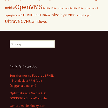
OpenVMS
nvidia
Red Hat Enterprise Linux
Red Hat Enterprise Linux 7
ssh
ssl
systemd
RHEL
RHEL 7
SELinux
repozytorium
set
tar
tcpdump
tls
UltraVNC
VNC
windows
Szukaj:
Ostatnie wpisy
Terraformer na Fedorze i RHEL
– instalacja z RPM (bez
ściągania binarek!)
Optymalizacja Go dla AIX:
GOPPC64 i Cross-Compile
Generowanie kluczy SSH