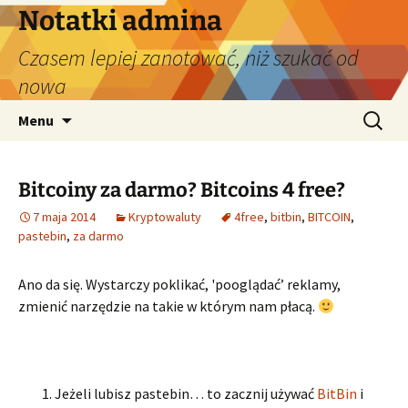
Przejdź
Notatki admina
do
Czasem lepiej zanotować, niż szukać od
treści
nowa
Szukaj:
Menu
Bitcoiny za darmo? Bitcoins 4 free?
7 maja 2014
Kryptowaluty
4free
,
bitbin
,
BITCOIN
,
pastebin
,
za darmo
Ano da się. Wystarczy poklikać, 'pooglądać’ reklamy,
zmienić narzędzie na takie w którym nam płacą.
Jeżeli lubisz pastebin… to zacznij używać
BitBin
i