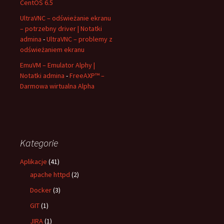
CentOS 6.5
UltraVNC – odświeżanie ekranu
– potrzebny driver | Notatki
admina
-
UltraVNC – problemy z
odświeżaniem ekranu
EmuVM – Emulator Alphy |
Notatki admina
-
FreeAXP™ –
Darmowa wirtualna Alpha
Kategorie
Aplikacje
(41)
apache httpd
(2)
Docker
(3)
GIT
(1)
JIRA
(1)