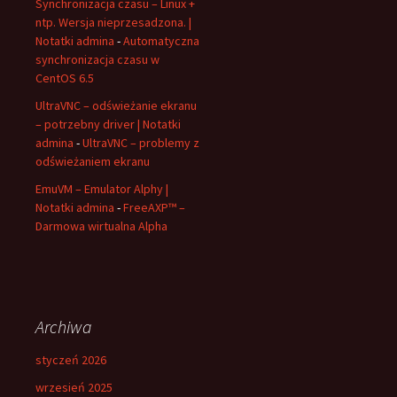
Synchronizacja czasu – Linux +
ntp. Wersja nieprzesadzona. |
Notatki admina
-
Automatyczna
synchronizacja czasu w
CentOS 6.5
UltraVNC – odświeżanie ekranu
– potrzebny driver | Notatki
admina
-
UltraVNC – problemy z
odświeżaniem ekranu
EmuVM – Emulator Alphy |
Notatki admina
-
FreeAXP™ –
Darmowa wirtualna Alpha
Archiwa
styczeń 2026
wrzesień 2025