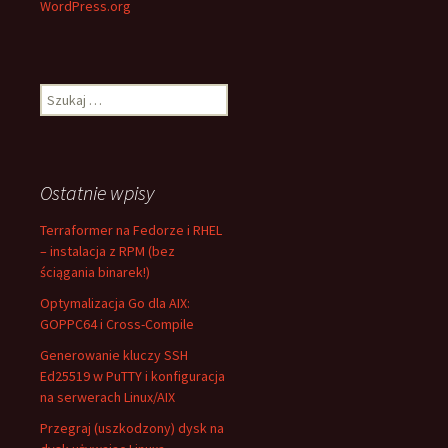
WordPress.org
Szukaj:
Ostatnie wpisy
Terraformer na Fedorze i RHEL
– instalacja z RPM (bez
ściągania binarek!)
Optymalizacja Go dla AIX:
GOPPC64 i Cross-Compile
Generowanie kluczy SSH
Ed25519 w PuTTY i konfiguracja
na serwerach Linux/AIX
Przegraj (uszkodzony) dysk na