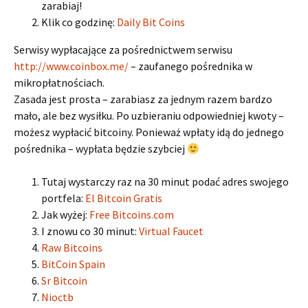
zarabiaj!
Klik co godzinę:
Daily Bit Coins
Serwisy wypłacające za pośrednictwem serwisu
http://www.coinbox.me/
– zaufanego pośrednika w
mikropłatnościach.
Zasada jest prosta – zarabiasz za jednym razem bardzo
mało, ale bez wysiłku. Po uzbieraniu odpowiedniej kwoty –
możesz wypłacić bitcoiny. Ponieważ wpłaty idą do jednego
pośrednika – wypłata będzie szybciej
Tutaj wystarczy raz na 30 minut podać adres swojego
portfela:
El Bitcoin Gratis
Jak wyżej:
Free Bitcoins.com
I znowu co 30 minut:
Virtual Faucet
Raw Bitcoins
BitCoin Spain
Sr Bitcoin
Nioctb