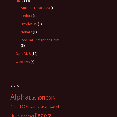
Linux
(39)
Amazon Linux 2023
(1)
Fedora
(13)
HypriotOS
(3)
Nobara
(1)
Red Hat Enterprise Linux
(3)
OpenVMS
(12)
Windows
(6)
Tagi
Alpha
bash
BITCOIN
CentOS
del
centos 7
Debian
Fedora
delete
docker