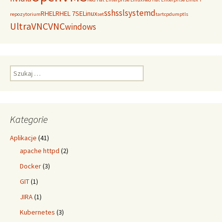
ssh
ssl
systemd
RHEL
RHEL 7
SELinux
repozytorium
set
tar
tcpdump
tls
UltraVNC
VNC
windows
Szukaj:
Kategorie
Aplikacje
(41)
apache httpd
(2)
Docker
(3)
GIT
(1)
JIRA
(1)
Kubernetes
(3)