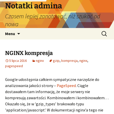
Przejdź
Notatki admina
do
Czasem lepiej zanotować, niż szukać od
treści
nowa
Szukaj:
Menu
NGINX kompresja
5 lipca 2016
nginx
gzip
,
kompresja
,
nginx
,
pagespeed
Google udostępnia całkiem sympatyczne narzędzie do
analizowania jakości strony –
PageSpeed
. Ciągle
dostawałem tam informację, że moje serwery nie
kompresują zawartości. Kombinowałem i kombinowałem…
Okazało się, że w 'gzip_types’ brakowało typu
'application/javascript’. W dokumentacji nginx’a tego nie