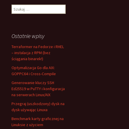
Szukaj:
Ostatnie wpisy
Terraformer na Fedorze i RHEL
– instalacja z RPM (bez
ściągania binarek!)
Optymalizacja Go dla AIX:
GOPPC64 i Cross-Compile
Generowanie kluczy SSH
Ed25519 w PuTTY i konfiguracja
na serwerach Linux/AIX
Przegraj (uszkodzony) dysk na
dysk używając Linuxa
Benchmark karty graficznej na
Linuksie z użyciem