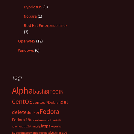
HypriotOS
(3)
Nobara
(1)
Red Hat Enterprise Linux
(3)
OpenVMS
(12)
Windows
(6)
Tagi
Alpha
bash
BITCOIN
CentOS
del
centos 7
Debian
Fedora
delete
docker
Fedora 19
firefox
firewalld
FreeAXP
https
gnome
grub2
gt.m
gzip
koparka
Lua
kubeadm
logowanie
logrotate
MariaDB