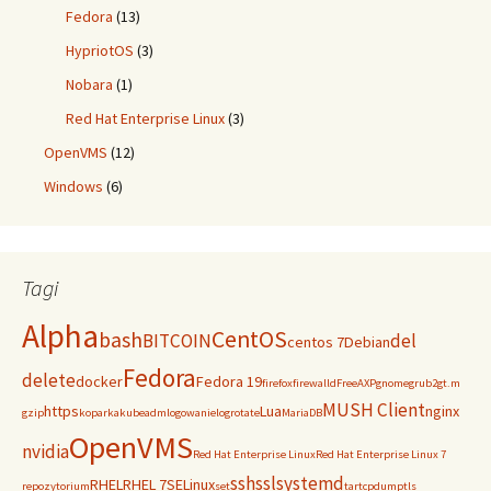
Fedora
(13)
HypriotOS
(3)
Nobara
(1)
Red Hat Enterprise Linux
(3)
OpenVMS
(12)
Windows
(6)
Tagi
Alpha
CentOS
bash
BITCOIN
del
centos 7
Debian
Fedora
delete
docker
Fedora 19
firefox
firewalld
FreeAXP
gnome
grub2
gt.m
MUSH Client
https
Lua
nginx
gzip
koparka
kubeadm
logowanie
logrotate
MariaDB
OpenVMS
nvidia
Red Hat Enterprise Linux
Red Hat Enterprise Linux 7
ssh
ssl
systemd
RHEL
RHEL 7
SELinux
repozytorium
set
tar
tcpdump
tls