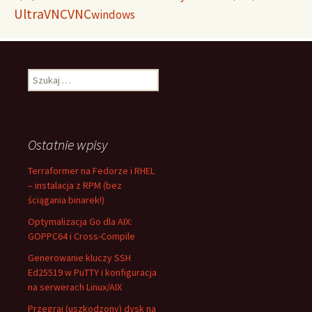
UltraVNC
VNC
windows
Szukaj:
Ostatnie wpisy
Terraformer na Fedorze i RHEL
– instalacja z RPM (bez
ściągania binarek!)
Optymalizacja Go dla AIX:
GOPPC64 i Cross-Compile
Generowanie kluczy SSH
Ed25519 w PuTTY i konfiguracja
na serwerach Linux/AIX
Przegraj (uszkodzony) dysk na