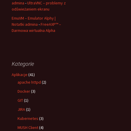
admina
-
UltraVNC – problemy z
odświeżaniem ekranu
EmuVM – Emulator Alphy |
Notatki admina
-
FreeAXP™ –
Darmowa wirtualna Alpha
Kategorie
Aplikacje
(41)
apache httpd
(2)
Docker
(3)
GIT
(1)
JIRA
(1)
Kubernetes
(3)
MUSH Client
(4)