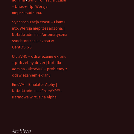
admina
-
Synchronizacja czasu
– Linux + ntp. Wersja
nieprzesadzona.
Synchronizacja czasu – Linux +
ntp. Wersja nieprzesadzona. |
Notatki admina
-
Automatyczna
synchronizacja czasu w
CentOS 6.5
UltraVNC – odświeżanie ekranu
– potrzebny driver | Notatki
admina
-
UltraVNC – problemy z
odświeżaniem ekranu
EmuVM – Emulator Alphy |
Notatki admina
-
FreeAXP™ –
Darmowa wirtualna Alpha
Archiwa