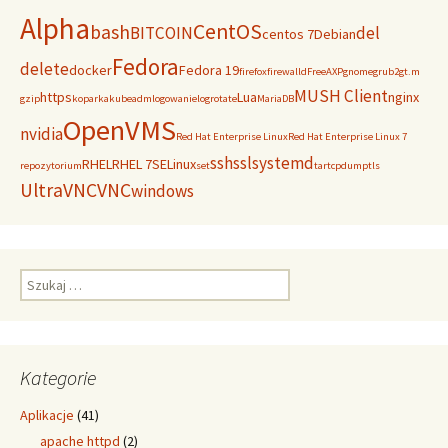
Alpha
CentOS
bash
BITCOIN
del
centos 7
Debian
Fedora
delete
docker
Fedora 19
firefox
firewalld
FreeAXP
gnome
grub2
gt.m
MUSH Client
https
Lua
nginx
gzip
koparka
kubeadm
logowanie
logrotate
MariaDB
OpenVMS
nvidia
Red Hat Enterprise Linux
Red Hat Enterprise Linux 7
ssh
ssl
systemd
RHEL
RHEL 7
SELinux
repozytorium
set
tar
tcpdump
tls
UltraVNC
VNC
windows
Szukaj:
Kategorie
Aplikacje
(41)
apache httpd
(2)