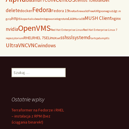
BITCOIN
del
centos 7
Debian
Fedora
delete
docker
Fedora 19
firefox
firewalld
FreeAXP
gnome
grub2
gt.m
MUSH Client
https
Lua
nginx
gzip
koparka
kubeadm
logowanie
logrotate
MariaDB
OpenVMS
nvidia
Red Hat Enterprise Linux
Red Hat Enterprise Linux 7
ssh
ssl
systemd
RHEL
RHEL 7
SELinux
repozytorium
set
tar
tcpdump
tls
UltraVNC
VNC
windows
Szukaj:
Ostatnie wpisy
Terraformer na Fedorze i RHEL
– instalacja z RPM (bez
ściągania binarek!)