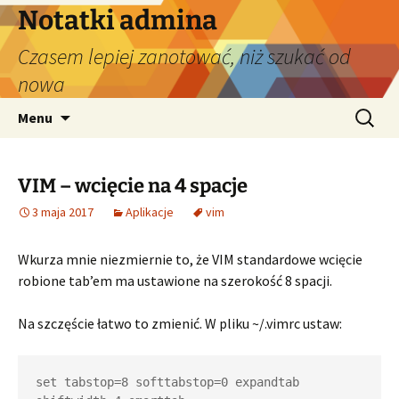
Przejdź
Notatki admina
do
Czasem lepiej zanotować, niż szukać od
treści
nowa
Szukaj:
Menu
VIM – wcięcie na 4 spacje
3 maja 2017
Aplikacje
vim
Wkurza mnie niezmiernie to, że VIM standardowe wcięcie
robione tab’em ma ustawione na szerokość 8 spacji.
Na szczęście łatwo to zmienić. W pliku ~/.vimrc ustaw:
set tabstop=8 softtabstop=0 expandtab 