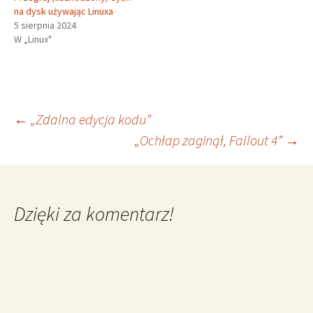
na dysk używając Linuxa
5 sierpnia 2024
W „Linux"
Nawigacja
←
„Zdalna edycja kodu”
„Ochłap zaginął, Fallout 4”
→
wpisu
Dzięki za komentarz!