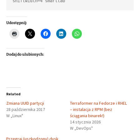
shiftwidth=4 smarttab
Udostępnij:
Dodaj do ulubionych:
Related
Zmiana UUID partycji
Terraformer na Fedorze i RHEL
28 października 2017
– instalacja z RPM (bez
W „Linux"
ściągania binarek!)
14 stycznia 2026
W „DevOps"
Przegraj (uszkodzony) dysk