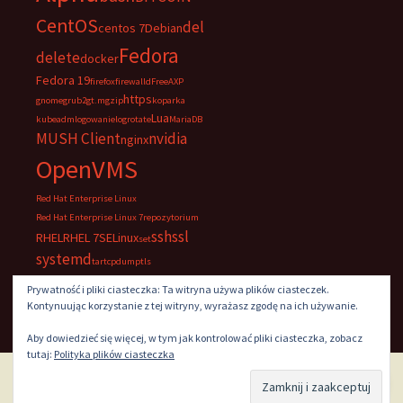
CentOS
del
centos 7
Debian
Fedora
delete
docker
Fedora 19
firefox
firewalld
FreeAXP
https
gnome
grub2
gt.m
gzip
koparka
Lua
kubeadm
logowanie
logrotate
MariaDB
MUSH Client
nvidia
nginx
OpenVMS
Red Hat Enterprise Linux
Red Hat Enterprise Linux 7
repozytorium
ssh
ssl
RHEL
RHEL 7
SELinux
set
systemd
tar
tcpdump
tls
UltraVNC
VNC
windows
Prywatność i pliki ciasteczka: Ta witryna używa plików ciasteczek.
Kontynuując korzystanie z tej witryny, wyrażasz zgodę na ich używanie.
Aby dowiedzieć się więcej, w tym jak kontrolować pliki ciasteczka, zobacz
tutaj:
Polityka plików ciasteczka
Dumnie wspierane przez WordPress