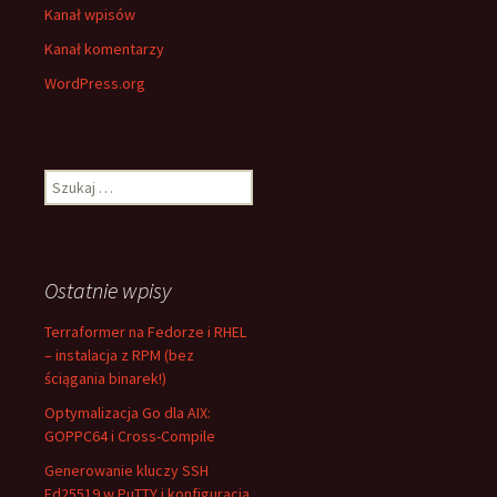
Kanał wpisów
Kanał komentarzy
WordPress.org
Szukaj:
Ostatnie wpisy
Terraformer na Fedorze i RHEL
– instalacja z RPM (bez
ściągania binarek!)
Optymalizacja Go dla AIX:
GOPPC64 i Cross-Compile
Generowanie kluczy SSH
Ed25519 w PuTTY i konfiguracja