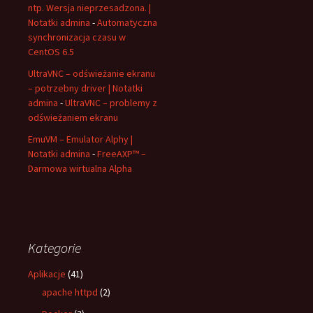
ntp. Wersja nieprzesadzona. |
Notatki admina
-
Automatyczna
synchronizacja czasu w
CentOS 6.5
UltraVNC – odświeżanie ekranu
– potrzebny driver | Notatki
admina
-
UltraVNC – problemy z
odświeżaniem ekranu
EmuVM – Emulator Alphy |
Notatki admina
-
FreeAXP™ –
Darmowa wirtualna Alpha
Kategorie
Aplikacje
(41)
apache httpd
(2)