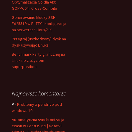
Optymalizacja Go dla AIX:
GOPPC64 i Cross-Compile
Generowanie kluczy SSH
Ed25519 w PuTTY i konfiguracja
na serwerach Linux/AIX
Przegraj (uszkodzony) dysk na
dysk używając Linuxa
Benchmark karty graficznej na
Linuksie z użyciem
superposition
Najnowsze komentarze
P
-
Problemy z pendrive pod
windows 10
Automatyczna synchronizacja
czasu w CentOS 6.5 | Notatki