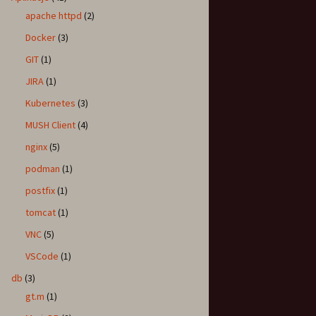
apache httpd
(2)
Docker
(3)
GIT
(1)
JIRA
(1)
Kubernetes
(3)
MUSH Client
(4)
nginx
(5)
podman
(1)
postfix
(1)
tomcat
(1)
VNC
(5)
VSCode
(1)
db
(3)
gt.m
(1)