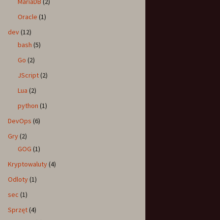
MariaDB
(2)
Oracle
(1)
dev
(12)
bash
(5)
Go
(2)
JScript
(2)
Lua
(2)
python
(1)
DevOps
(6)
Gry
(2)
GOG
(1)
Kryptowaluty
(4)
Odloty
(1)
sec
(1)
Sprzęt
(4)