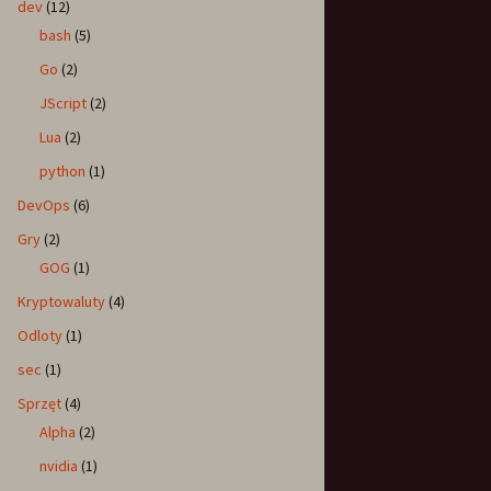
dev
(12)
bash
(5)
Go
(2)
JScript
(2)
Lua
(2)
python
(1)
DevOps
(6)
Gry
(2)
GOG
(1)
Kryptowaluty
(4)
Odloty
(1)
sec
(1)
Sprzęt
(4)
Alpha
(2)
nvidia
(1)