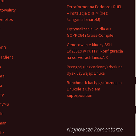
ipt
Terraformer na Fedorze i RHEL
towaluty
– instalacja z RPM (bez
ernetes
ściągania binarek!)
x
Optymalizacja Go dla AIX:
GOPPC64 i Cross-Compile
Generowanie kluczy SSH
aDB
Ed25519 w PuTTY i konfiguracja
 Client
na serwerach Linux/AIX
x
Przegraj (uszkodzony) dysk na
dysk używając Linuxa
ara
Benchmark karty graficznej na
ia
Linuksie z użyciem
ty
superposition
nVMS
le
man
Najnowsze komentarze
fix