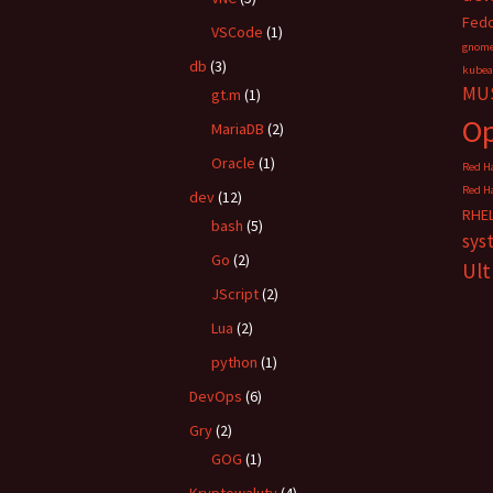
Fedo
VSCode
(1)
gnom
db
(3)
kube
MUS
gt.m
(1)
O
MariaDB
(2)
Oracle
(1)
Red Ha
Red Ha
dev
(12)
RHE
bash
(5)
sys
Go
(2)
Ul
JScript
(2)
Lua
(2)
python
(1)
DevOps
(6)
Gry
(2)
GOG
(1)