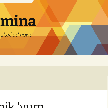
dmina
szukać od nowa
ik 'yum