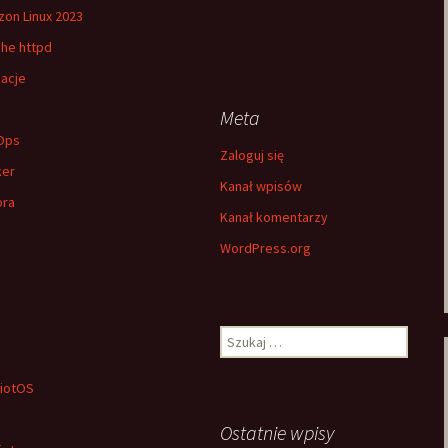
on Linux 2023
he httpd
kacje
h
Meta
Ops
Zaloguj się
ker
Kanał wpisów
ora
Kanał komentarzy
WordPress.org
Szukaj:
iotOS
Ostatnie wpisy