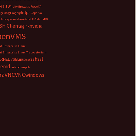
ra 19
firefox
firewalld
FreeAXP
https
e
grub2
gt.m
gzip
koparka
Lua
adm
logowanie
logrotate
MariaDB
H Client
nvidia
nginx
penVMS
t Enterprise Linux
t Enterprise Linux 7
repozytorium
ssh
ssl
L
RHEL 7
SELinux
set
temd
tar
tcpdump
tls
traVNC
VNC
windows