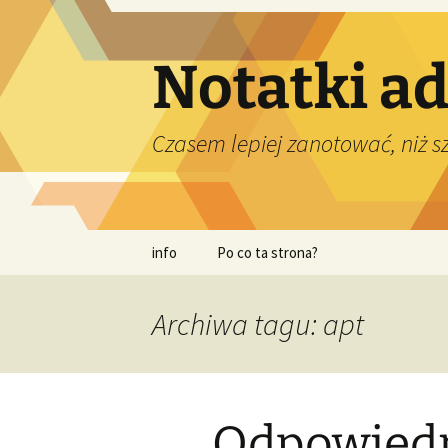
Przejdź
do
treści
Notatki a
Czasem lepiej zanotować, niż 
info
Po co ta strona?
Archiwa tagu: apt
Odpowiedn