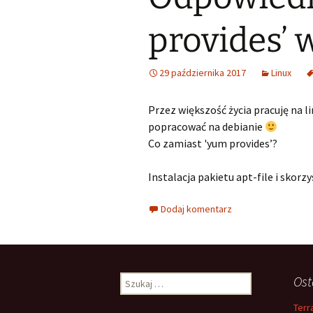
provides’ 
29 października 2017
Linux
Przez większość życia pracuję na 
popracować na debianie
Co zamiast 'yum provides’?
Instalacja pakietu apt-file i skorzy
Dodaj komentarz
Szukaj:
Ost
Terr