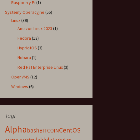
Raspberry Pi
(1)
Systemy Operacyjne
(55)
Linux
(39)
Amazon Linux 2023
(1)
Fedora
(13)
HypriotOS
(3)
Nobara
(1)
Red Hat Enterprise Linux
(3)
OpenVMS
(12)
Windows
(6)
Tagi
Alpha
CentOS
bash
BITCOIN
del
delete