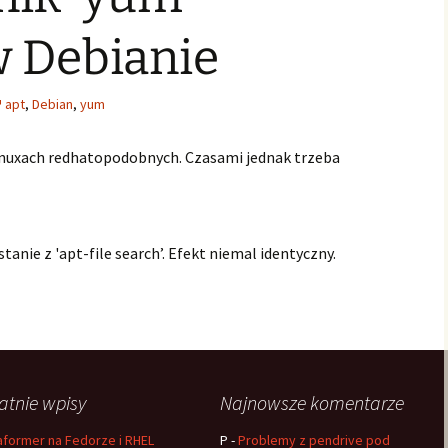
w Debianie
apt
,
Debian
,
yum
linuxach redhatopodobnych. Czasami jednak trzeba
stanie z 'apt-file search’. Efekt niemal identyczny.
atnie wpisy
Najnowsze komentarze
aformer na Fedorze i RHEL
P
-
Problemy z pendrive pod