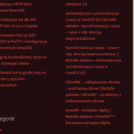
stalacja z RPM (bez
windows 10
gania binarek!)
Automatyczna synchronizacja
malizacja Go dla AIX:
czasu w CentOS 6.5 | Notatki
C64 i Cross-Compile
admina
-
Synchronizacja czasu
– Linux + ntp. Wersja
rowanie kluczy SSH
nieprzesadzona.
519 w PuTTY i konfiguracja
erwerach Linux/AIX
Synchronizacja czasu – Linux +
ntp. Wersja nieprzesadzona. |
graj (uszkodzony) dysk na
Notatki admina
-
Automatyczna
 używając Linuxa
synchronizacja czasu w
hmark karty graficznej na
CentOS 6.5
ksie z użyciem
UltraVNC – odświeżanie ekranu
rposition
– potrzebny driver | Notatki
admina
-
UltraVNC – problemy z
odświeżaniem ekranu
EmuVM – Emulator Alphy |
Notatki admina
-
FreeAXP™ –
egorie
Darmowa wirtualna Alpha
a