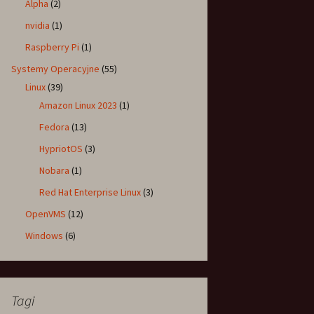
Alpha
(2)
nvidia
(1)
Raspberry Pi
(1)
Systemy Operacyjne
(55)
Linux
(39)
Amazon Linux 2023
(1)
Fedora
(13)
HypriotOS
(3)
Nobara
(1)
Red Hat Enterprise Linux
(3)
OpenVMS
(12)
Windows
(6)
Tagi