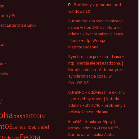
P
-
Problemy z pendrive pod
on
windows 10
berry Pi
Automatyczna synchronizacja
Hat Enterprise Linux
czasu w CentOS 6.5 | Notatki
admina
-
Synchronizacja czasu
– Linux + ntp. Wersja
cat
nieprzesadzona.
Synchronizacja czasu – Linux +
ntp. Wersja nieprzesadzona. |
ode
Notatki admina
-
Automatyczna
dows
synchronizacja czasu w
CentOS 6.5
UltraVNC – odświeżanie ekranu
– potrzebny driver | Notatki
i
admina
-
UltraVNC – problemy z
odświeżaniem ekranu
pha
bash
BITCOIN
EmuVM – Emulator Alphy |
ntOS
del
centos 7
Debian
Notatki admina
-
FreeAXP™ –
Darmowa wirtualna Alpha
Fedora
ete
docker