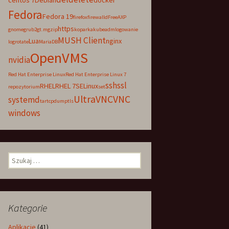
centos 7
Debian
docker
Fedora
Fedora 19
firefox
firewalld
FreeAXP
https
gnome
grub2
gt.m
gzip
koparka
kubeadm
logowanie
MUSH Client
Lua
nginx
logrotate
MariaDB
OpenVMS
nvidia
Red Hat Enterprise Linux
Red Hat Enterprise Linux 7
ssh
ssl
RHEL
RHEL 7
SELinux
repozytorium
set
UltraVNC
VNC
systemd
tar
tcpdump
tls
windows
Szukaj:
Kategorie
Aplikacje
(41)