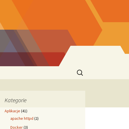
Szukaj:
Kategorie
Aplikacje
(41)
apache httpd
(2)
Docker
(3)