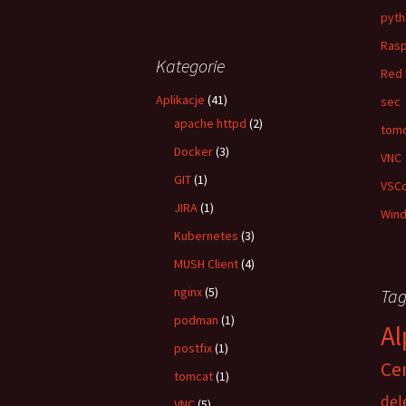
pyth
Rasp
Kategorie
Red 
Aplikacje
(41)
sec
apache httpd
(2)
tom
Docker
(3)
VNC
GIT
(1)
VSC
JIRA
(1)
Win
Kubernetes
(3)
MUSH Client
(4)
nginx
(5)
Tag
podman
(1)
Al
postfix
(1)
Ce
tomcat
(1)
del
VNC
(5)