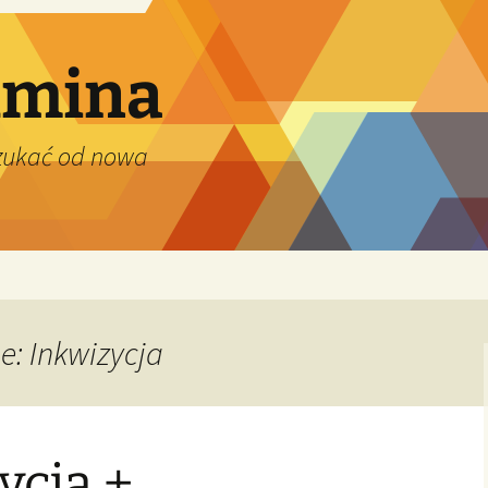
dmina
szukać od nowa
e: Inkwizycja
ycja +