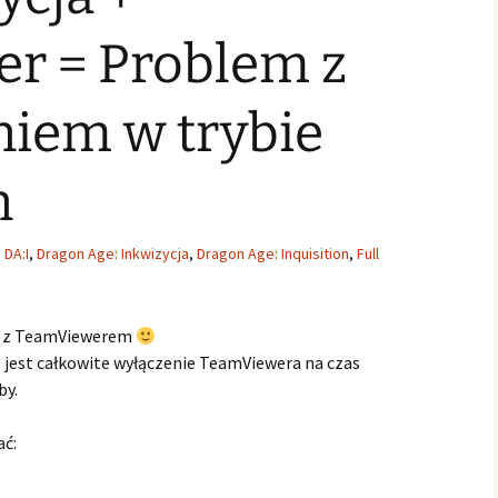
r = Problem z
niem w trybie
n
DA:I
,
Dragon Age: Inkwizycja
,
Dragon Age: Inquisition
,
Full
się z TeamViewerem
 jest całkowite wyłączenie TeamViewera na czas
by.
ać: