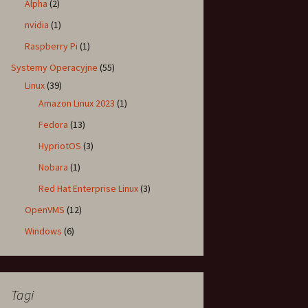
Alpha
(2)
nvidia
(1)
Raspberry Pi
(1)
Systemy Operacyjne
(55)
Linux
(39)
Amazon Linux 2023
(1)
Fedora
(13)
HypriotOS
(3)
Nobara
(1)
Red Hat Enterprise Linux
(3)
OpenVMS
(12)
Windows
(6)
Tagi