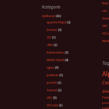
Red 
Kategorie
sec
Aplikacje
(41)
tom
apache httpd
(2)
VNC
Docker
(3)
VSC
GIT
(1)
Win
JIRA
(1)
Kubernetes
(3)
MUSH Client
(4)
Tag
nginx
(5)
Al
podman
(1)
Ce
postfix
(1)
tomcat
(1)
del
Fedo
VNC
(5)
gnom
VSCode
(1)
kube