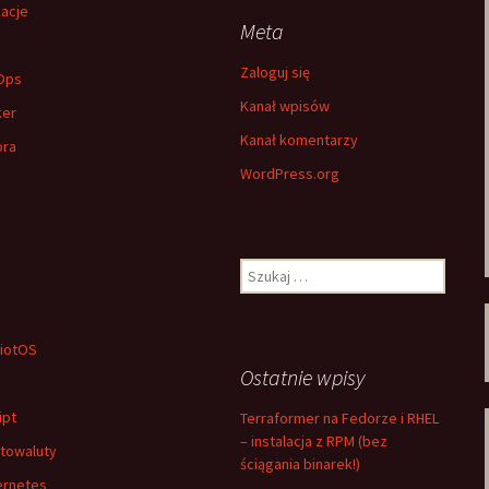
kacje
Meta
h
Zaloguj się
Ops
Kanał wpisów
ker
Kanał komentarzy
ora
WordPress.org
Szukaj:
iotOS
Ostatnie wpisy
ipt
Terraformer na Fedorze i RHEL
– instalacja z RPM (bez
towaluty
ściągania binarek!)
ernetes