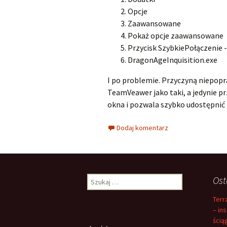
Opcje
Zaawansowane
Pokaż opcje zaawansowane
Przycisk SzybkiePołączenie 
DragonAgeInquisition.exe
I po problemie. Przyczyną niepopra
TeamVeawer jako taki, a jedynie pr
okna i pozwala szybko udostępnić
Dodaj komentarz
Szukaj:
Ost
Terr
– in
ścią