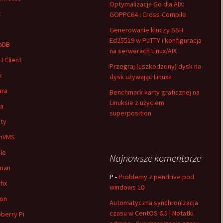
Optymalizacja Go dla AIX:
x
GOPPC64 i Cross-Compile
Generowanie kluczy SSH
Ed25519 w PuTTY i konfiguracja
aDB
na serwerach Linux/AIX
 Client
Przegraj (uszkodzony) dysk na
x
dysk używając Linuxa
ara
Benchmark karty graficznej na
Linuksie z użyciem
ia
superposition
ty
nVMS
le
Najnowsze komentarze
man
P
-
Problemy z pendrive pod
fix
windows 10
on
Automatyczna synchronizacja
czasu w CentOS 6.5 | Notatki
berry Pi