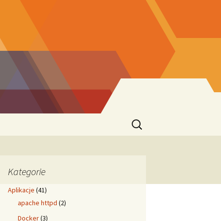
Szukaj:
Kategorie
Aplikacje
(41)
apache httpd
(2)
Docker
(3)