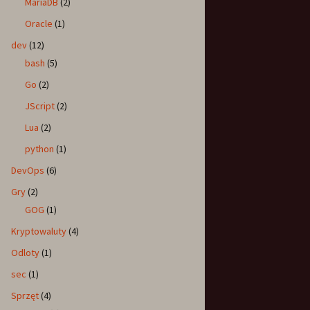
MariaDB
(2)
Oracle
(1)
dev
(12)
bash
(5)
Go
(2)
JScript
(2)
Lua
(2)
python
(1)
DevOps
(6)
Gry
(2)
GOG
(1)
Kryptowaluty
(4)
Odloty
(1)
sec
(1)
Sprzęt
(4)