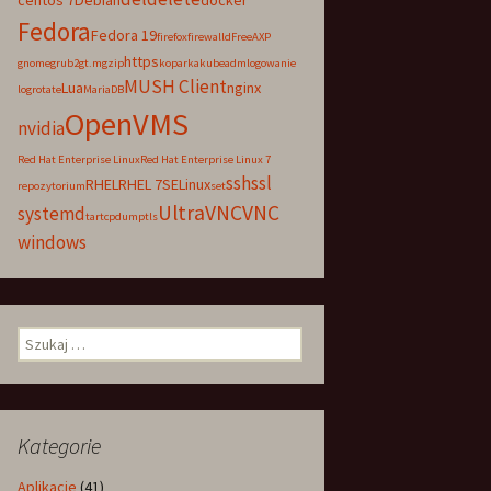
centos 7
Debian
docker
Fedora
Fedora 19
firefox
firewalld
FreeAXP
https
gnome
grub2
gt.m
gzip
koparka
kubeadm
logowanie
MUSH Client
Lua
nginx
logrotate
MariaDB
OpenVMS
nvidia
Red Hat Enterprise Linux
Red Hat Enterprise Linux 7
ssh
ssl
RHEL
RHEL 7
SELinux
repozytorium
set
UltraVNC
VNC
systemd
tar
tcpdump
tls
windows
Szukaj:
Kategorie
Aplikacje
(41)