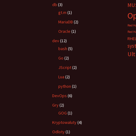
db
(3)
MUS
gt.m
(1)
O
MariaDB
(2)
Red Ha
Oracle
(1)
Red Ha
RHE
dev
(12)
sys
bash
(5)
Ul
Go
(2)
JScript
(2)
Lua
(2)
python
(1)
DevOps
(6)
Gry
(2)
GOG
(1)
Kryptowaluty
(4)
Odloty
(1)