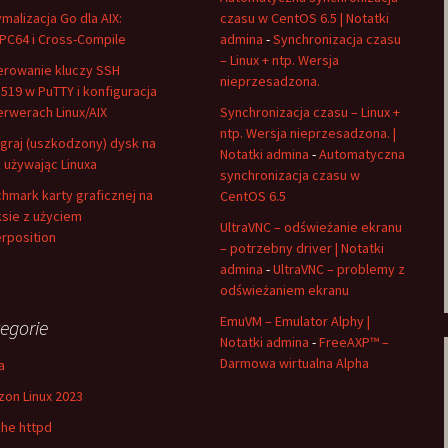
malizacja Go dla AIX:
czasu w CentOS 6.5 | Notatki
C64 i Cross-Compile
admina
-
Synchronizacja czasu
– Linux + ntp. Wersja
rowanie kluczy SSH
nieprzesadzona.
519 w PuTTY i konfiguracja
erwerach Linux/AIX
Synchronizacja czasu – Linux +
ntp. Wersja nieprzesadzona. |
graj (uszkodzony) dysk na
Notatki admina
-
Automatyczna
 używając Linuxa
synchronizacja czasu w
hmark karty graficznej na
CentOS 6.5
ksie z użyciem
UltraVNC – odświeżanie ekranu
rposition
– potrzebny driver | Notatki
admina
-
UltraVNC – problemy z
odświeżaniem ekranu
EmuVM – Emulator Alphy |
egorie
Notatki admina
-
FreeAXP™ –
Darmowa wirtualna Alpha
a
on Linux 2023
he httpd