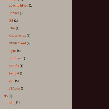
apache httpd
(2)
Docker
(3)
GIT
(1)
JIRA
(1)
Kubernetes
(3)
MUSH Client
(4)
nginx
(5)
podman
(1)
postfix
(1)
tomcat
(1)
VNC
(5)
VSCode
(1)
db
(3)
gt.m
(1)