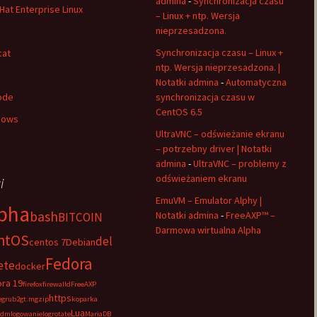
admina
-
Synchronizacja czasu
Hat Enterprise Linux
– Linux + ntp. Wersja
nieprzesadzona.
Synchronizacja czasu – Linux +
cat
ntp. Wersja nieprzesadzona. |
Notatki admina
-
Automatyczna
ode
synchronizacja czasu w
CentOS 6.5
dows
UltraVNC – odświeżanie ekranu
– potrzebny driver | Notatki
admina
-
UltraVNC – problemy z
odświeżaniem ekranu
i
EmuVM – Emulator Alphy |
pha
bash
Notatki admina
-
FreeAXP™ –
BITCOIN
Darmowa wirtualna Alpha
ntOS
del
centos 7
Debian
Fedora
ete
docker
ra 19
firefox
firewalld
FreeAXP
https
e
grub2
gt.m
gzip
koparka
Lua
adm
logowanie
logrotate
MariaDB