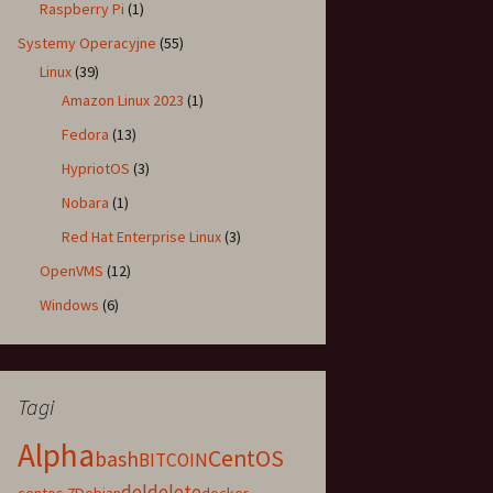
Raspberry Pi
(1)
Systemy Operacyjne
(55)
Linux
(39)
Amazon Linux 2023
(1)
Fedora
(13)
HypriotOS
(3)
Nobara
(1)
Red Hat Enterprise Linux
(3)
OpenVMS
(12)
Windows
(6)
Tagi
Alpha
CentOS
bash
BITCOIN
del
delete