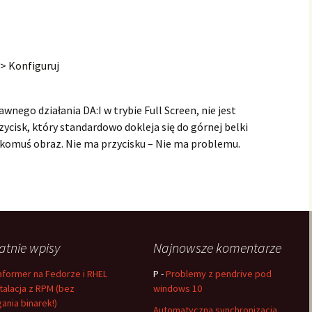
-> Konfiguruj
wnego działania DA:I w trybie Full Screen, nie jest
zycisk, który standardowo dokleja się do górnej belki
 komuś obraz. Nie ma przycisku – Nie ma problemu.
atnie wpisy
Najnowsze komentarze
aformer na Fedorze i RHEL
P
-
Problemy z pendrive pod
stalacja z RPM (bez
windows 10
gania binarek!)
Automatyczna synchronizacja