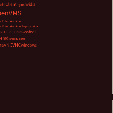
H Client
nvidia
nginx
penVMS
t Enterprise Linux
t Enterprise Linux 7
repozytorium
ssh
ssl
L
RHEL 7
SELinux
set
temd
tar
tcpdump
tls
traVNC
VNC
windows