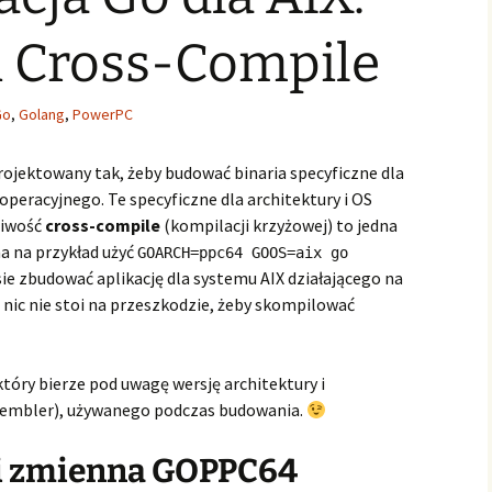
 Cross-Compile
Go
,
Golang
,
PowerPC
rojektowany tak, żeby budować binaria specyficzne dla
operacyjnego. Te specyficzne dla architektury i OS
liwość
cross-compile
(kompilacji krzyżowej) to jedna
na na przykład użyć
GOARCH=ppc64 GOOS=aix go
sie zbudować aplikację dla systemu AIX działającego na
 nic nie stoi na przeszkodzie, żeby skompilować
który bierze pod uwagę wersję architektury i
sembler), używanego podczas budowania.
 i zmienna GOPPC64