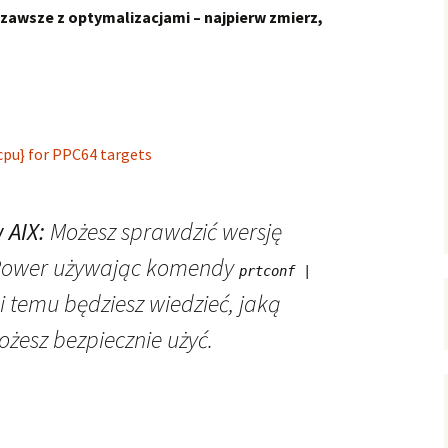
 zawsze z optymalizacjami – najpierw zmierz,
pu} for PPC64 targets
 AIX:
Możesz sprawdzić wersję
Power używając komendy
prtconf |
ki temu będziesz wiedzieć, jaką
esz bezpiecznie użyć.