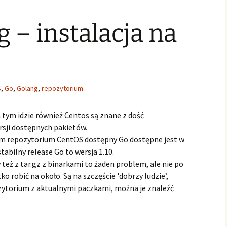
g – instalacja na
S
,
Go
,
Golang
,
repozytorium
a tym idzie również Centos są znane z dość
sji dostępnych pakietów.
nym repozytorium CentOS dostępny Go dostępne jest w
tabilny release Go to wersja 1.10.
y też z tar.gz z binarkami to żaden problem, ale nie po
o robić na około. Są na szczęście 'dobrzy ludzie’,
zytorium z aktualnymi paczkami, można je znaleźć