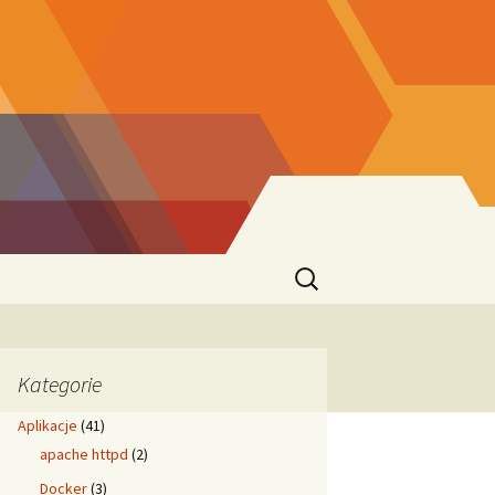
Szukaj:
Kategorie
Aplikacje
(41)
apache httpd
(2)
Docker
(3)