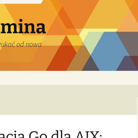
dmina
szukać od nowa
cja Go dla AIX: