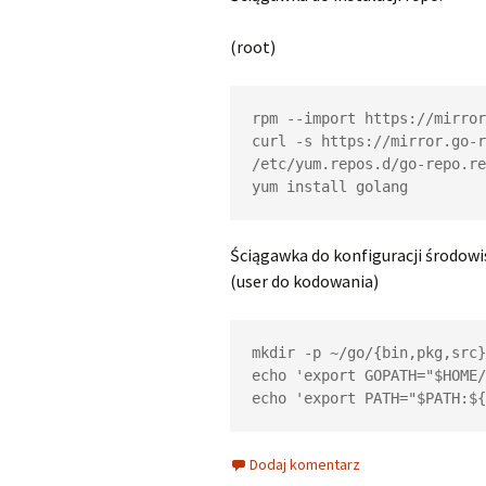
(root)
rpm --import https://mirror
curl -s https://mirror.go-r
/etc/yum.repos.d/go-repo.re
yum install golang
Ściągawka do konfiguracji środowi
(user do kodowania)
mkdir -p ~/go/{bin,pkg,src}

echo 'export GOPATH="$HOME/
echo 'export PATH="$PATH:${
Dodaj komentarz