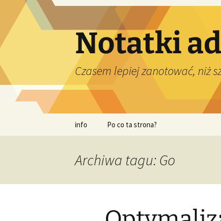
Przejdź
do
treści
Notatki a
Czasem lepiej zanotować, niż 
info
Po co ta strona?
Archiwa tagu: Go
Optymaliza