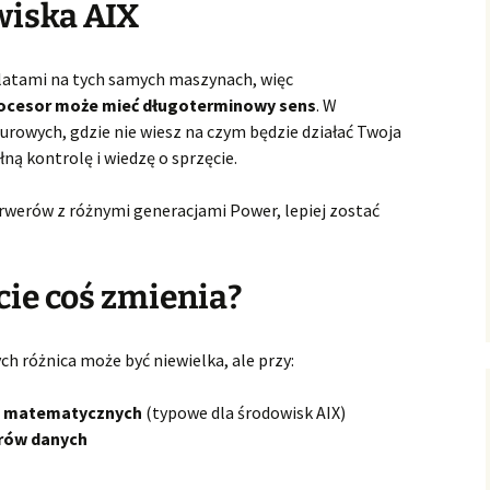
wiska AIX
a latami na tych samych maszynach, więc
rocesor może mieć długoterminowy sens
. W
rowych, gdzie nie wiesz na czym będzie działać Twoja
łną kontrolę i wiedzę o sprzęcie.
erwerów z różnymi generacjami Power, lepiej zostać
cie coś zmienia?
h różnica może być niewielka, ale przy:
h matematycznych
(typowe dla środowisk AIX)
orów danych