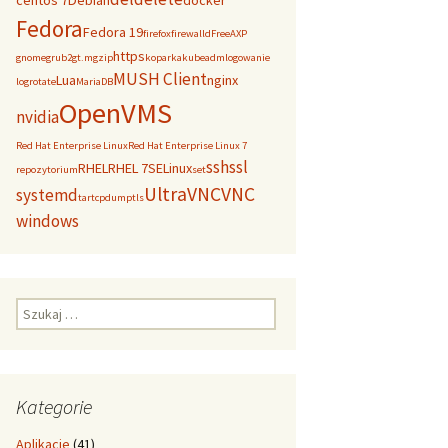
centos 7
Debian
docker
Fedora
Fedora 19
firefox
firewalld
FreeAXP
https
gnome
grub2
gt.m
gzip
koparka
kubeadm
logowanie
MUSH Client
Lua
nginx
logrotate
MariaDB
OpenVMS
nvidia
Red Hat Enterprise Linux
Red Hat Enterprise Linux 7
ssh
ssl
RHEL
RHEL 7
SELinux
repozytorium
set
UltraVNC
VNC
systemd
tar
tcpdump
tls
windows
Szukaj:
Kategorie
Aplikacje
(41)