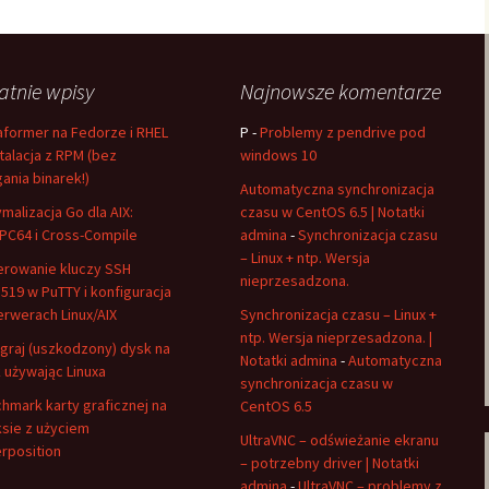
atnie wpisy
Najnowsze komentarze
aformer na Fedorze i RHEL
P
-
Problemy z pendrive pod
stalacja z RPM (bez
windows 10
gania binarek!)
Automatyczna synchronizacja
malizacja Go dla AIX:
czasu w CentOS 6.5 | Notatki
C64 i Cross-Compile
admina
-
Synchronizacja czasu
– Linux + ntp. Wersja
rowanie kluczy SSH
nieprzesadzona.
519 w PuTTY i konfiguracja
erwerach Linux/AIX
Synchronizacja czasu – Linux +
ntp. Wersja nieprzesadzona. |
graj (uszkodzony) dysk na
Notatki admina
-
Automatyczna
 używając Linuxa
synchronizacja czasu w
hmark karty graficznej na
CentOS 6.5
ksie z użyciem
UltraVNC – odświeżanie ekranu
rposition
– potrzebny driver | Notatki
admina
-
UltraVNC – problemy z