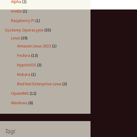
Alpha
(2)
nvidia
(1)
Raspberry Pi
(1)
Systemy Operacyjne
(55)
Linux
(39)
Amazon Linux 2023
(1)
Fedora
(13)
HypriotOS
(3)
Nobara
(1)
Red Hat Enterprise Linux
(3)
OpenVMS
(12)
Windows
(6)
Tagi