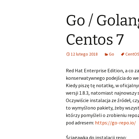
Go / Golan
Centos 7
12 lutego 2018
Go
CentO
Red Hat Enterprise Edition, a co z
konserwatywnego podejścia do wer
Kiedy piszę tę notatkę, w oficjal
wersji 1.8.3, natomiast najnowszy s
Oczywiście instalacja ze źródeł, cz
to wymyślono pakiety, żeby wszystk
którzy pomyśleli o zrobieniu repo
pod adresem:
https://go-repo.io/
Ściągawka do instalacji repo: