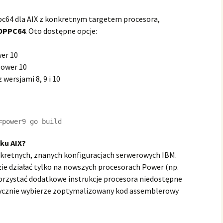
pc64 dla AIX z konkretnym targetem procesora,
OPPC64
. Oto dostępne opcje:
wer 10
Power 10
 wersjami 8, 9 i 10
=power9 go build
ku AIX?
nkretnych, znanych konfiguracjach serwerowych IBM.
dzie działać tylko na nowszych procesorach Power (np.
rzystać dodatkowe instrukcje procesora niedostępne
tycznie wybierze zoptymalizowany kod assemblerowy