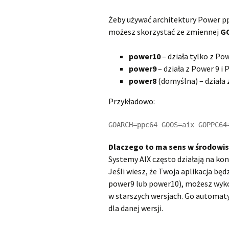
Żeby używać architektury Power p
możesz skorzystać ze zmiennej
G
power10
– działa tylko z Po
power9
– działa z Power 9 i 
power8
(domyślna) – działa z
Przykładowo:
GOARCH=ppc64 GOOS=aix GOPPC64
Dlaczego to ma sens w środowis
Systemy AIX często działają na ko
Jeśli wiesz, że Twoja aplikacja bę
power9 lub power10), możesz wyko
w starszych wersjach. Go automa
dla danej wersji.