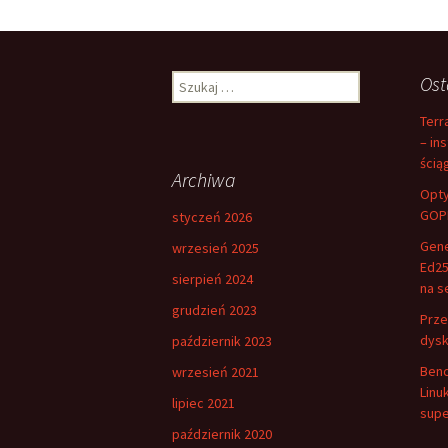
Szukaj:
Ost
Terr
– in
ścią
Archiwa
Opty
GOPP
styczeń 2026
Gene
wrzesień 2025
Ed25
sierpień 2024
na s
grudzień 2023
Prze
dysk
październik 2023
Benc
wrzesień 2021
Linu
lipiec 2021
supe
październik 2020