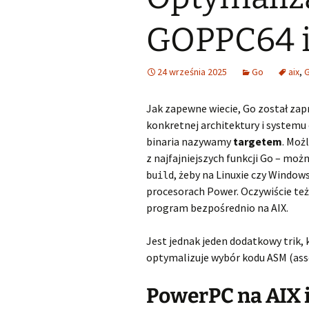
GOPPC64 i
24 września 2025
Go
aix
,
Jak zapewne wiecie, Go został zap
konkretnej architektury i systemu 
binaria nazywamy
targetem
. Moż
z najfajniejszych funkcji Go – moż
, żeby na Linuxie czy Window
build
procesorach Power. Oczywiście też
program bezpośrednio na AIX.
Jest jednak jeden dodatkowy trik, 
optymalizuje wybór kodu ASM (as
PowerPC na AIX