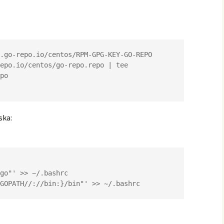
.go-repo.io/centos/RPM-GPG-KEY-GO-REPO

epo.io/centos/go-repo.repo | tee 
po

ska:
go"' >> ~/.bashrc

GOPATH//://bin:}/bin"' >> ~/.bashrc