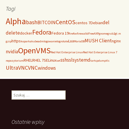
Tagi
Alpha
CentOS
bash
BITCOIN
del
centos 7
Debian
Fedora
delete
docker
Fedora 19
firefox
firewalld
FreeAXP
gnome
grub2
gt.m
MUSH Client
https
Lua
nginx
gzip
koparka
kubeadm
logowanie
logrotate
MariaDB
OpenVMS
nvidia
Red Hat Enterprise Linux
Red Hat Enterprise Linux 7
ssh
ssl
systemd
RHEL
RHEL 7
SELinux
repozytorium
set
tar
tcpdump
tls
UltraVNC
VNC
windows
Szukaj:
Ostatnie wpisy