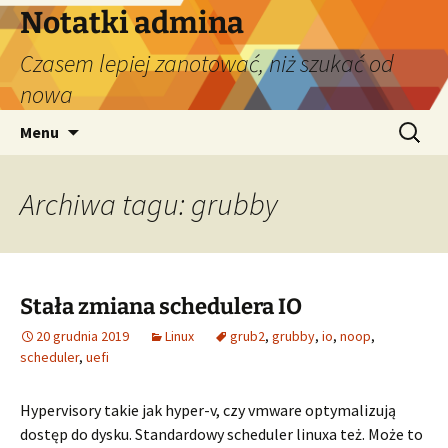
Przejdź
Notatki admina
do
Czasem lepiej zanotować, niż szukać od
treści
nowa
Szukaj:
Menu
Archiwa tagu: grubby
Stała zmiana schedulera IO
20 grudnia 2019
Linux
grub2
,
grubby
,
io
,
noop
,
scheduler
,
uefi
Hypervisory takie jak hyper-v, czy vmware optymalizują
dostęp do dysku. Standardowy scheduler linuxa też. Może to