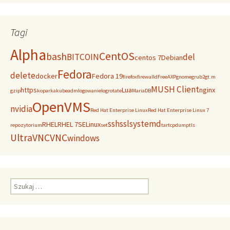
Tagi
Alpha
CentOS
bash
BITCOIN
del
centos 7
Debian
Fedora
delete
docker
Fedora 19
firefox
firewalld
FreeAXP
gnome
grub2
gt.m
MUSH Client
https
Lua
nginx
gzip
koparka
kubeadm
logowanie
logrotate
MariaDB
OpenVMS
nvidia
Red Hat Enterprise Linux
Red Hat Enterprise Linux 7
ssh
ssl
systemd
RHEL
RHEL 7
SELinux
repozytorium
set
tar
tcpdump
tls
UltraVNC
VNC
windows
Szukaj: