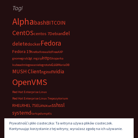
Tagi
Alpha
bash
BITCOIN
CentOS
del
centos 7
Debian
Fedora
delete
docker
Fedora 19
firefox
firewalld
FreeAXP
https
gnome
grub2
gt.m
gzip
koparka
Lua
kubeadm
logowanie
logrotate
MariaDB
MUSH Client
nvidia
nginx
OpenVMS
Red Hat Enterprise Linux
Red Hat Enterprise Linux 7
repozytorium
ssh
ssl
RHEL
RHEL 7
SELinux
set
systemd
tar
tcpdump
tls
UltraVNC
VNC
windows
Prywatność i pliki ciasteczka: Ta witryna używa plików ciasteczek.
Kontynuując korzystanie z tej witryny, wyrażasz zgodę na ich używanie.