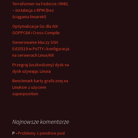
Terraformer na Fedorze i RHEL
– instalacja z RPM (bez
ściągania binarek!)
Optymalizacja Go dla AIX:
GOPPC64 i Cross-Compile
Generowanie kluczy SSH
Ed25519 w PuTTY i konfiguracja
na serwerach Linux/AIX
Przegraj (uszkodzony) dysk na
dysk używając Linuxa
Benchmark karty graficznej na
Linuksie z użyciem
superposition
Najnowsze komentarze
P
-
Problemy z pendrive pod