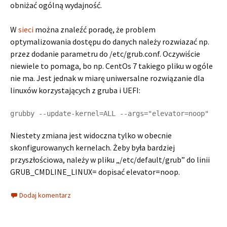
obniżać ogólną wydajność.
W
sieci
można znaleźć poradę, że problem
optymalizowania dostępu do danych należy rozwiazać np.
przez dodanie parametru do /etc/grub.conf. Oczywiście
niewiele to pomaga, bo np. CentOs 7 takiego pliku w ogóle
nie ma. Jest jednak w miarę uniwersalne rozwiązanie dla
linuxów korzystających z gruba i UEFI:
grubby --update-kernel=ALL --args="elevator=noop"
Niestety zmiana jest widoczna tylko w obecnie
skonfigurowanych kernelach. Żeby była bardziej
przyszłościowa, należy w pliku „/etc/default/grub” do linii
GRUB_CMDLINE_LINUX= dopisać elevator=noop.
Dodaj komentarz