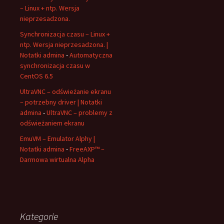
– Linux + ntp. Wersja
nieprzesadzona.
Synchronizacja czasu – Linux +
ntp. Wersja nieprzesadzona. |
Notatki admina
-
Automatyczna
synchronizacja czasu w
CentOS 6.5
UltraVNC – odświeżanie ekranu
– potrzebny driver | Notatki
admina
-
UltraVNC – problemy z
odświeżaniem ekranu
EmuVM – Emulator Alphy |
Notatki admina
-
FreeAXP™ –
Darmowa wirtualna Alpha
Kategorie