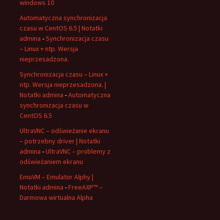
windows 10
Automatyczna synchronizacja
czasu w CentOS 6.5 | Notatki
admina
-
Synchronizacja czasu
– Linux + ntp. Wersja
nieprzesadzona.
Synchronizacja czasu – Linux +
ntp. Wersja nieprzesadzona. |
Notatki admina
-
Automatyczna
synchronizacja czasu w
CentOS 6.5
UltraVNC – odświeżanie ekranu
– potrzebny driver | Notatki
admina
-
UltraVNC – problemy z
odświeżaniem ekranu
EmuVM – Emulator Alphy |
Notatki admina
-
FreeAXP™ –
Darmowa wirtualna Alpha