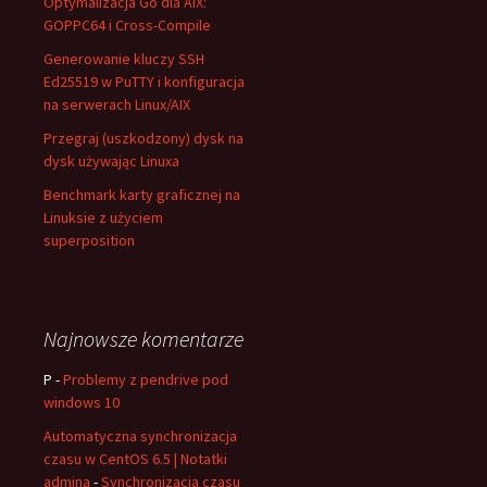
Optymalizacja Go dla AIX:
GOPPC64 i Cross-Compile
Generowanie kluczy SSH
Ed25519 w PuTTY i konfiguracja
na serwerach Linux/AIX
Przegraj (uszkodzony) dysk na
dysk używając Linuxa
Benchmark karty graficznej na
Linuksie z użyciem
superposition
Najnowsze komentarze
P
-
Problemy z pendrive pod
windows 10
Automatyczna synchronizacja
czasu w CentOS 6.5 | Notatki
admina
-
Synchronizacja czasu