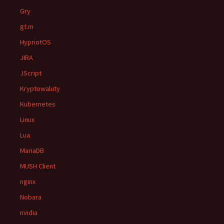
Gry
gt.m
HypriotOS
JIRA
JScript
Kryptowaluty
Kubernetes
Linux
Lua
MariaDB
MUSH Client
nginx
Nobara
nvidia