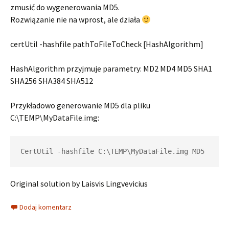
zmusić do wygenerowania MD5.
Rozwiązanie nie na wprost, ale działa
certUtil -hashfile pathToFileToCheck [HashAlgorithm]
HashAlgorithm przyjmuje parametry: MD2 MD4 MD5 SHA1
SHA256 SHA384 SHA512
Przykładowo generowanie MD5 dla pliku
C:\TEMP\MyDataFile.img:
CertUtil -hashfile C:\TEMP\MyDataFile.img MD5
Original solution by Laisvis Lingvevicius
Dodaj komentarz