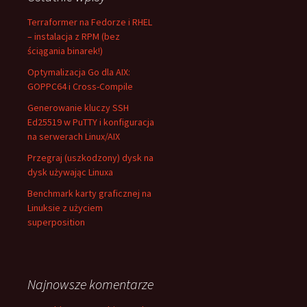
Terraformer na Fedorze i RHEL
– instalacja z RPM (bez
ściągania binarek!)
Optymalizacja Go dla AIX:
GOPPC64 i Cross-Compile
Generowanie kluczy SSH
Ed25519 w PuTTY i konfiguracja
na serwerach Linux/AIX
Przegraj (uszkodzony) dysk na
dysk używając Linuxa
Benchmark karty graficznej na
Linuksie z użyciem
superposition
Najnowsze komentarze