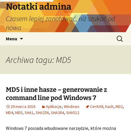
Przejdź
Notatki admina
do
Czasem lepiej zanotować, niż szukać od
treści
nowa
Szukaj:
Menu
Archiwa tagu: MD5
MD5 i inne hasze – generowanie z
command line pod Windows 7
29 marca 2016
Aplikacje
,
Windows
CertUtil
,
hash
,
MD2
,
MD4
,
MD5
,
SHA1
,
SHA256
,
SHA384
,
SHA512
Windows 7 posiada wbudowane narzędzie, które można