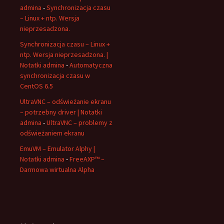
admina
-
Synchronizacja czasu
– Linux + ntp. Wersja
nieprzesadzona.
Synchronizacja czasu – Linux +
ntp. Wersja nieprzesadzona. |
Notatki admina
-
Automatyczna
synchronizacja czasu w
CentOS 6.5
UltraVNC – odświeżanie ekranu
– potrzebny driver | Notatki
admina
-
UltraVNC – problemy z
odświeżaniem ekranu
EmuVM – Emulator Alphy |
Notatki admina
-
FreeAXP™ –
Darmowa wirtualna Alpha