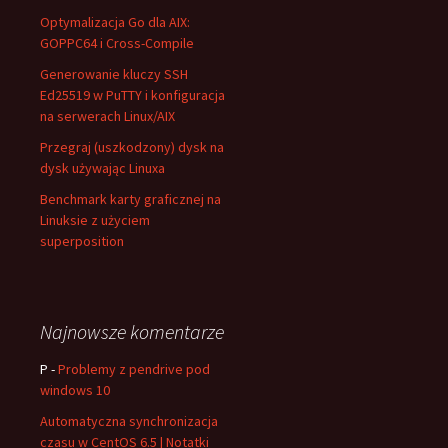
Optymalizacja Go dla AIX:
GOPPC64 i Cross-Compile
Generowanie kluczy SSH
Ed25519 w PuTTY i konfiguracja
na serwerach Linux/AIX
Przegraj (uszkodzony) dysk na
dysk używając Linuxa
Benchmark karty graficznej na
Linuksie z użyciem
superposition
Najnowsze komentarze
P
-
Problemy z pendrive pod
windows 10
Automatyczna synchronizacja
czasu w CentOS 6.5 | Notatki