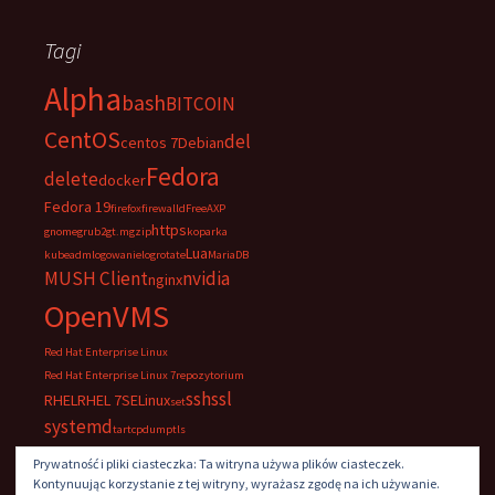
Tagi
Alpha
bash
BITCOIN
CentOS
del
centos 7
Debian
Fedora
delete
docker
Fedora 19
firefox
firewalld
FreeAXP
https
gnome
grub2
gt.m
gzip
koparka
Lua
kubeadm
logowanie
logrotate
MariaDB
MUSH Client
nvidia
nginx
OpenVMS
Red Hat Enterprise Linux
Red Hat Enterprise Linux 7
repozytorium
ssh
ssl
RHEL
RHEL 7
SELinux
set
systemd
tar
tcpdump
tls
UltraVNC
VNC
windows
Prywatność i pliki ciasteczka: Ta witryna używa plików ciasteczek.
Kontynuując korzystanie z tej witryny, wyrażasz zgodę na ich używanie.