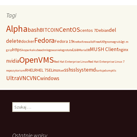
Tagi
Alpha
CentOS
bash
BITCOIN
del
centos 7
Debian
Fedora
delete
docker
Fedora 19
firefox
firewalld
FreeAXP
gnome
grub2
gt.m
MUSH Client
https
Lua
nginx
gzip
koparka
kubeadm
logowanie
logrotate
MariaDB
OpenVMS
nvidia
Red Hat Enterprise Linux
Red Hat Enterprise Linux 7
ssh
ssl
systemd
RHEL
RHEL 7
SELinux
repozytorium
set
tar
tcpdump
tls
UltraVNC
VNC
windows
Szukaj:
Ostatnie wpisy