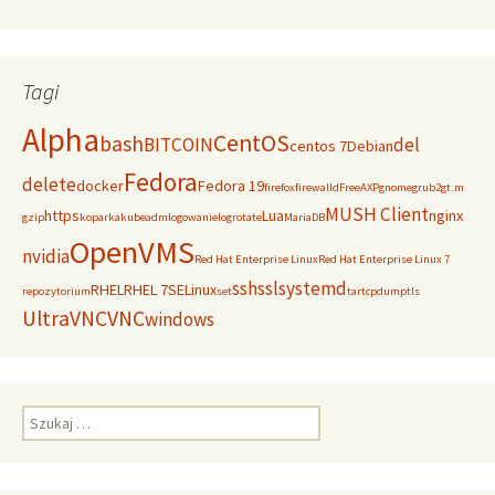
Tagi
Alpha
CentOS
bash
BITCOIN
del
centos 7
Debian
Fedora
delete
docker
Fedora 19
firefox
firewalld
FreeAXP
gnome
grub2
gt.m
MUSH Client
https
Lua
nginx
gzip
koparka
kubeadm
logowanie
logrotate
MariaDB
OpenVMS
nvidia
Red Hat Enterprise Linux
Red Hat Enterprise Linux 7
ssh
ssl
systemd
RHEL
RHEL 7
SELinux
repozytorium
set
tar
tcpdump
tls
UltraVNC
VNC
windows
Szukaj: