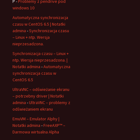
P
-
Problemy z pendrive pod
windows 10
Automatyczna synchronizacja
czasu w CentOS 6.5 | Notatki
admina
-
Synchronizacja czasu
– Linux + ntp. Wersja
nieprzesadzona.
Synchronizacja czasu – Linux +
ntp. Wersja nieprzesadzona. |
Notatki admina
-
Automatyczna
synchronizacja czasu w
CentOS 6.5
UltraVNC – odświeżanie ekranu
– potrzebny driver | Notatki
admina
-
UltraVNC – problemy z
odświeżaniem ekranu
EmuVM – Emulator Alphy |
Notatki admina
-
FreeAXP™ –
Darmowa wirtualna Alpha