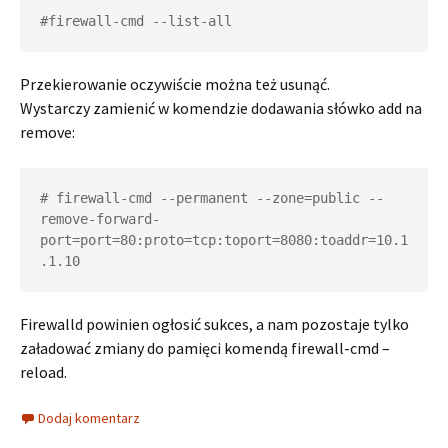
#firewall-cmd --list-all
Przekierowanie oczywiście można też usunąć.
Wystarczy zamienić w komendzie dodawania słówko add na
remove:
# firewall-cmd --permanent --zone=public --
remove-forward-
port=port=80:proto=tcp:toport=8080:toaddr=10.1
Firewalld powinien ogłosić sukces, a nam pozostaje tylko
załadować zmiany do pamięci komendą firewall-cmd –
reload.
Dodaj komentarz