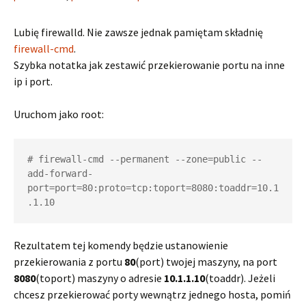
Lubię firewalld. Nie zawsze jednak pamiętam składnię
firewall-cmd
.
Szybka notatka jak zestawić przekierowanie portu na inne
ip i port.
Uruchom jako root:
# firewall-cmd --permanent --zone=public --
add-forward-
port=port=80:proto=tcp:toport=8080:toaddr=10.1
.1.10
Rezultatem tej komendy będzie ustanowienie
przekierowania z portu
80
(port) twojej maszyny, na port
8080
(toport) maszyny o adresie
10.1.1.10
(toaddr). Jeżeli
chcesz przekierować porty wewnątrz jednego hosta, pomiń