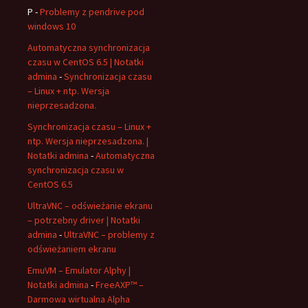
P
-
Problemy z pendrive pod
windows 10
Automatyczna synchronizacja
czasu w CentOS 6.5 | Notatki
admina
-
Synchronizacja czasu
– Linux + ntp. Wersja
nieprzesadzona.
Synchronizacja czasu – Linux +
ntp. Wersja nieprzesadzona. |
Notatki admina
-
Automatyczna
synchronizacja czasu w
CentOS 6.5
UltraVNC – odświeżanie ekranu
– potrzebny driver | Notatki
admina
-
UltraVNC – problemy z
odświeżaniem ekranu
EmuVM – Emulator Alphy |
Notatki admina
-
FreeAXP™ –
Darmowa wirtualna Alpha