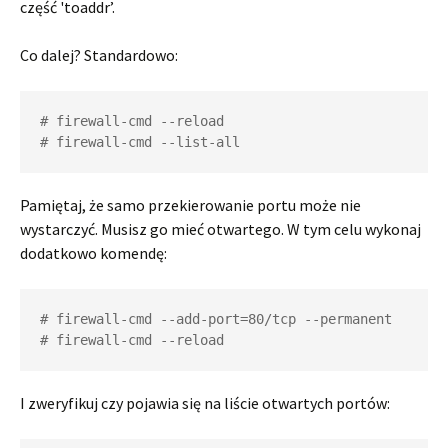
część 'toaddr’.
Co dalej? Standardowo:
# firewall-cmd --reload

# firewall-cmd --list-all
Pamiętaj, że samo przekierowanie portu może nie
wystarczyć. Musisz go mieć otwartego. W tym celu wykonaj
dodatkowo komendę:
# firewall-cmd --add-port=80/tcp --permanent

# firewall-cmd --reload
I zweryfikuj czy pojawia się na liście otwartych portów: