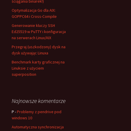
ściągania binarek!)
Optymalizacja Go dla AIX:
GOPPC64 i Cross-Compile
Generowanie kluczy SSH
Ed25519 w PuTTY i konfiguracja
na serwerach Linux/AIX
Przegraj (uszkodzony) dysk na
dysk używając Linuxa
Benchmark karty graficznej na
Linuksie z użyciem
superposition
Najnowsze komentarze
P
-
Problemy z pendrive pod
windows 10
Automatyczna synchronizacja