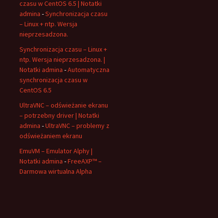
czasu w CentOS 6.5 | Notatki
admina
-
Synchronizacja czasu
– Linux + ntp. Wersja
nieprzesadzona.
Synchronizacja czasu – Linux +
ntp. Wersja nieprzesadzona. |
Notatki admina
-
Automatyczna
synchronizacja czasu w
CentOS 6.5
UltraVNC – odświeżanie ekranu
– potrzebny driver | Notatki
admina
-
UltraVNC – problemy z
odświeżaniem ekranu
EmuVM – Emulator Alphy |
Notatki admina
-
FreeAXP™ –
Darmowa wirtualna Alpha