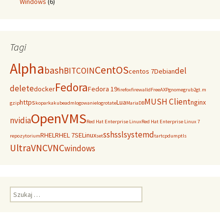
Windows
(6)
Tagi
Alpha
CentOS
bash
BITCOIN
del
centos 7
Debian
Fedora
delete
docker
Fedora 19
firefox
firewalld
FreeAXP
gnome
grub2
gt.m
MUSH Client
https
Lua
nginx
gzip
koparka
kubeadm
logowanie
logrotate
MariaDB
OpenVMS
nvidia
Red Hat Enterprise Linux
Red Hat Enterprise Linux 7
ssh
ssl
systemd
RHEL
RHEL 7
SELinux
repozytorium
set
tar
tcpdump
tls
UltraVNC
VNC
windows
Szukaj: