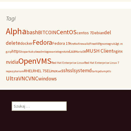
Tagi
Alpha
CentOS
bash
BITCOIN
del
centos 7
Debian
Fedora
delete
docker
Fedora 19
firefox
firewalld
FreeAXP
gnome
grub2
gt.m
MUSH Client
https
Lua
nginx
gzip
koparka
kubeadm
logowanie
logrotate
MariaDB
OpenVMS
nvidia
Red Hat Enterprise Linux
Red Hat Enterprise Linux 7
ssh
ssl
systemd
RHEL
RHEL 7
SELinux
repozytorium
set
tar
tcpdump
tls
UltraVNC
VNC
windows
Szukaj: