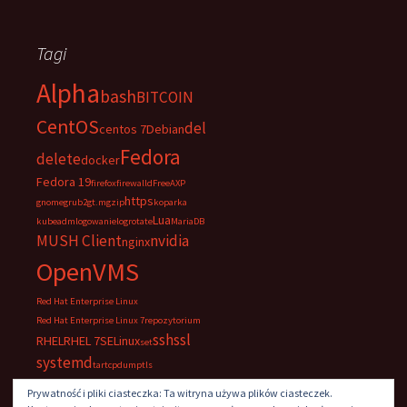
Tagi
Alpha
bash
BITCOIN
CentOS
del
centos 7
Debian
Fedora
delete
docker
Fedora 19
firefox
firewalld
FreeAXP
https
gnome
grub2
gt.m
gzip
koparka
Lua
kubeadm
logowanie
logrotate
MariaDB
MUSH Client
nvidia
nginx
OpenVMS
Red Hat Enterprise Linux
Red Hat Enterprise Linux 7
repozytorium
ssh
ssl
RHEL
RHEL 7
SELinux
set
systemd
tar
tcpdump
tls
UltraVNC
VNC
windows
Prywatność i pliki ciasteczka: Ta witryna używa plików ciasteczek.