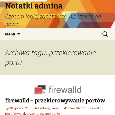
Przejdź
Notatki admina
do
Czasem lepiej zanotować, niż szukać od
treści
nowa
Szukaj:
Menu
Archiwa tagu: przekierowanie
portu
firewalld – przekierowywanie portów
20 lipca 2021
Fedora
,
Linux
firewall-cmd
,
firewalld
,
port forward
,
przekierowanie portu