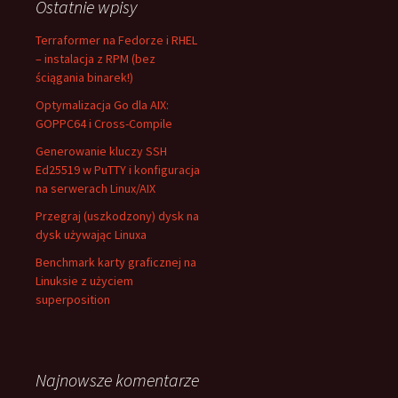
Ostatnie wpisy
Terraformer na Fedorze i RHEL
– instalacja z RPM (bez
ściągania binarek!)
Optymalizacja Go dla AIX:
GOPPC64 i Cross-Compile
Generowanie kluczy SSH
Ed25519 w PuTTY i konfiguracja
na serwerach Linux/AIX
Przegraj (uszkodzony) dysk na
dysk używając Linuxa
Benchmark karty graficznej na
Linuksie z użyciem
superposition
Najnowsze komentarze