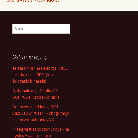
Szukaj:
Ostatnie wpisy
Terraformer na Fedorze i RHEL
– instalacja z RPM (bez
ściągania binarek!)
Optymalizacja Go dla AIX:
GOPPC64 i Cross-Compile
Generowanie kluczy SSH
Ed25519 w PuTTY i konfiguracja
na serwerach Linux/AIX
Przegraj (uszkodzony) dysk na
dysk używając Linuxa