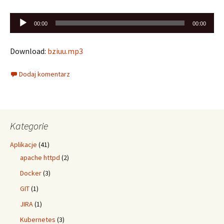
Odtwarzacz
00:00
00:00
plików
dźwiękowych
Download:
bziuu.mp3
Dodaj komentarz
Kategorie
Aplikacje
(41)
apache httpd
(2)
Docker
(3)
GIT
(1)
JIRA
(1)
Kubernetes
(3)