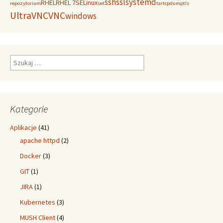
ssh
ssl
systemd
RHEL
RHEL 7
SELinux
repozytorium
set
tar
tcpdump
tls
UltraVNC
VNC
windows
Szukaj:
Kategorie
Aplikacje
(41)
apache httpd
(2)
Docker
(3)
GIT
(1)
JIRA
(1)
Kubernetes
(3)
MUSH Client
(4)