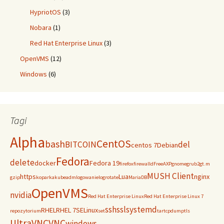
HypriotOS
(3)
Nobara
(1)
Red Hat Enterprise Linux
(3)
OpenVMS
(12)
Windows
(6)
Tagi
Alpha
CentOS
bash
BITCOIN
del
centos 7
Debian
Fedora
delete
docker
Fedora 19
firefox
firewalld
FreeAXP
gnome
grub2
gt.m
MUSH Client
https
Lua
nginx
gzip
koparka
kubeadm
logowanie
logrotate
MariaDB
OpenVMS
nvidia
Red Hat Enterprise Linux
Red Hat Enterprise Linux 7
ssh
ssl
systemd
RHEL
RHEL 7
SELinux
repozytorium
set
tar
tcpdump
tls
UltraVNC
VNC
windows