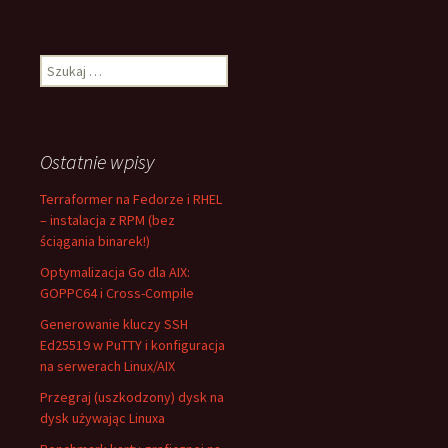
Szukaj:
Ostatnie wpisy
Terraformer na Fedorze i RHEL
– instalacja z RPM (bez
ściągania binarek!)
Optymalizacja Go dla AIX:
GOPPC64 i Cross-Compile
Generowanie kluczy SSH
Ed25519 w PuTTY i konfiguracja
na serwerach Linux/AIX
Przegraj (uszkodzony) dysk na
dysk używając Linuxa