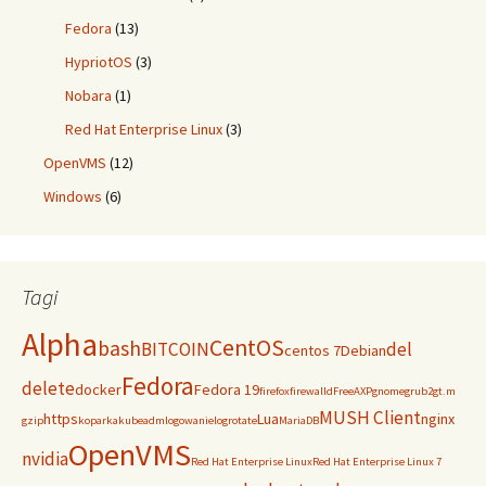
Fedora
(13)
HypriotOS
(3)
Nobara
(1)
Red Hat Enterprise Linux
(3)
OpenVMS
(12)
Windows
(6)
Tagi
Alpha
CentOS
bash
BITCOIN
del
centos 7
Debian
Fedora
delete
docker
Fedora 19
firefox
firewalld
FreeAXP
gnome
grub2
gt.m
MUSH Client
https
Lua
nginx
gzip
koparka
kubeadm
logowanie
logrotate
MariaDB
OpenVMS
nvidia
Red Hat Enterprise Linux
Red Hat Enterprise Linux 7