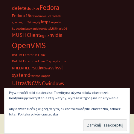
Fedora
delete
docker
Fedora 19
firefox
firewalld
FreeAXP
https
gnome
grub2
gt.m
gzip
koparka
Lua
kubeadm
logowanie
logrotate
MariaDB
MUSH Client
nvidia
nginx
OpenVMS
Red Hat Enterprise Linux
Red Hat Enterprise Linux 7
repozytorium
ssh
ssl
RHEL
RHEL 7
SELinux
set
systemd
tar
tcpdump
tls
UltraVNC
VNC
windows
Prywatność i pliki ciasteczka: Ta witryna używa plików ciasteczek.
Kontynuując korzystanie z tej witryny, wyrażasz zgodę na ich używanie.
Aby dowiedzieć się więcej, w tym jak kontrolować pliki ciasteczka, zobacz
tutaj:
Polityka plików ciasteczka
Dumnie wspierane przez WordPress