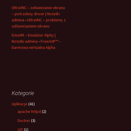
UltraVNC – odświeżanie ekranu
– potrzebny driver | Notatki
admina
-
UltraVNC – problemy z
odświeżaniem ekranu
EmuVM – Emulator Alphy |
Notatki admina
-
FreeAXP™ –
Darmowa wirtualna Alpha
Kategorie
Aplikacje
(41)
apache httpd
(2)
Docker
(3)
GIT
(1)