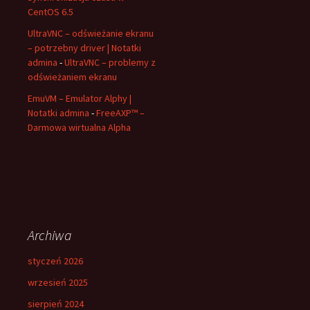
CentOS 6.5
UltraVNC – odświeżanie ekranu
– potrzebny driver | Notatki
admina
-
UltraVNC – problemy z
odświeżaniem ekranu
EmuVM – Emulator Alphy |
Notatki admina
-
FreeAXP™ –
Darmowa wirtualna Alpha
Archiwa
styczeń 2026
wrzesień 2025
sierpień 2024