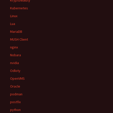
Kryptowaluty
Kubernetes
Linux
Lua
MariaDB
MUSH Client
nginx
Nobara
nvidia
Odloty
OpenVMS
Oracle
podman
postfix
python