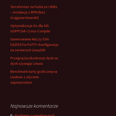
Terraformer na Fedorze i RHEL
– instalacja z RPM (bez
ściągania binarek!)
Optymalizacja Go dla AIX:
GOPPC64 i Cross-Compile
Generowanie kluczy SSH
Ed25519 w PuTTY i konfiguracja
na serwerach Linux/AIX
Przegraj (uszkodzony) dysk na
dysk używając Linuxa
Benchmark karty graficznej na
Linuksie z użyciem
superposition
Najnowsze komentarze
P
-
Problemy z pendrive pod