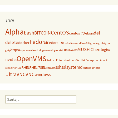
Tagi
Alpha
CentOS
bash
BITCOIN
del
centos 7
Debian
Fedora
delete
docker
Fedora 19
firefox
firewalld
FreeAXP
gnome
grub2
gt.m
MUSH Client
https
Lua
nginx
gzip
koparka
kubeadm
logowanie
logrotate
MariaDB
OpenVMS
nvidia
Red Hat Enterprise Linux
Red Hat Enterprise Linux 7
ssh
ssl
systemd
RHEL
RHEL 7
SELinux
repozytorium
set
tar
tcpdump
tls
UltraVNC
VNC
windows
Szukaj: