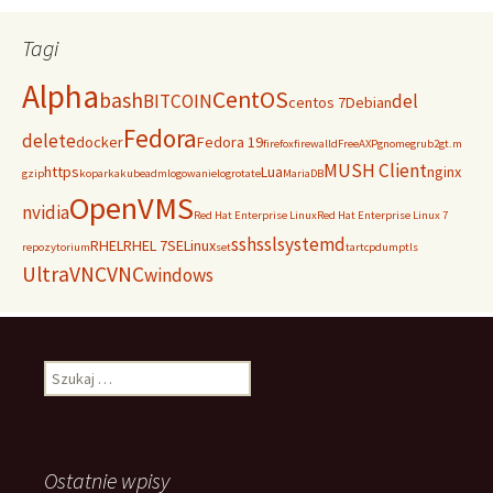
Tagi
Alpha
CentOS
bash
BITCOIN
del
centos 7
Debian
Fedora
delete
docker
Fedora 19
firefox
firewalld
FreeAXP
gnome
grub2
gt.m
MUSH Client
https
Lua
nginx
gzip
koparka
kubeadm
logowanie
logrotate
MariaDB
OpenVMS
nvidia
Red Hat Enterprise Linux
Red Hat Enterprise Linux 7
ssh
ssl
systemd
RHEL
RHEL 7
SELinux
repozytorium
set
tar
tcpdump
tls
UltraVNC
VNC
windows
Szukaj:
Ostatnie wpisy