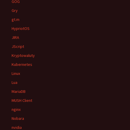
GOG
Gry
gt.m
HypriotOS
JIRA
JScript
Kryptowaluty
Kubernetes
Linux
Lua
MariaDB
MUSH Client
nginx
Nobara
nvidia