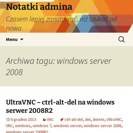
Przejdź
Notatki admina
do
Czasem lepiej zanotować, niż szukać od
treści
nowa
Szukaj:
Menu
Archiwa tagu: windows server
2008
UltraVNC – ctrl-alt-del na windows
serwer 2008R2
6 grudnia 2013
VNC
ctrl-alt-del
,
del
,
delete
,
UltraVNC
,
VNC
,
windows
,
windows 7
,
windows server
,
windows server 2008
,
windows server 2008R2