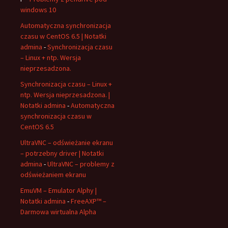
windows 10
Automatyczna synchronizacja
czasu w CentOS 6.5 | Notatki
admina
-
Synchronizacja czasu
– Linux + ntp. Wersja
nieprzesadzona.
Synchronizacja czasu – Linux +
ntp. Wersja nieprzesadzona. |
Notatki admina
-
Automatyczna
synchronizacja czasu w
CentOS 6.5
UltraVNC – odświeżanie ekranu
– potrzebny driver | Notatki
admina
-
UltraVNC – problemy z
odświeżaniem ekranu
EmuVM – Emulator Alphy |
Notatki admina
-
FreeAXP™ –
Darmowa wirtualna Alpha