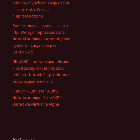
admina
-
Synchronizacja czasu
– Linux + ntp. Wersja
nieprzesadzona.
Synchronizacja czasu – Linux +
ntp. Wersja nieprzesadzona. |
Notatki admina
-
Automatyczna
synchronizacja czasu w
CentOS 6.5
UltraVNC – odświeżanie ekranu
– potrzebny driver | Notatki
admina
-
UltraVNC – problemy z
odświeżaniem ekranu
EmuVM – Emulator Alphy |
Notatki admina
-
FreeAXP™ –
Darmowa wirtualna Alpha
Kategorie