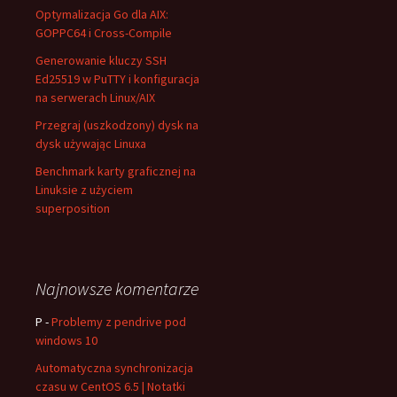
Optymalizacja Go dla AIX:
GOPPC64 i Cross-Compile
Generowanie kluczy SSH
Ed25519 w PuTTY i konfiguracja
na serwerach Linux/AIX
Przegraj (uszkodzony) dysk na
dysk używając Linuxa
Benchmark karty graficznej na
Linuksie z użyciem
superposition
Najnowsze komentarze
P
-
Problemy z pendrive pod
windows 10
Automatyczna synchronizacja
czasu w CentOS 6.5 | Notatki