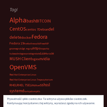
Tagi
Alpha
bash
BITCOIN
CentOS
del
centos 7
Debian
Fedora
delete
docker
Fedora 19
firefox
firewalld
FreeAXP
https
gnome
grub2
gt.m
gzip
koparka
Lua
kubeadm
logowanie
logrotate
MariaDB
MUSH Client
nvidia
nginx
OpenVMS
Red Hat Enterprise Linux
Red Hat Enterprise Linux 7
repozytorium
ssh
ssl
RHEL
RHEL 7
SELinux
set
systemd
tar
tcpdump
tls
UltraVNC
VNC
windows
Prywatność i pliki ciasteczka: Ta witryna używa plików ciasteczek.
Kontynuując korzystanie z tej witryny, wyrażasz zgodę na ich używanie.