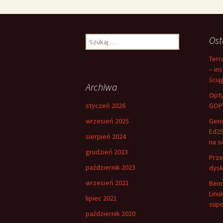
Szukaj:
Ost
Terr
– in
ścią
Archiwa
Opty
styczeń 2026
GOPP
wrzesień 2025
Gene
Ed25
sierpień 2024
na s
grudzień 2023
Prze
październik 2023
dysk
wrzesień 2021
Benc
Linu
lipiec 2021
supe
październik 2020