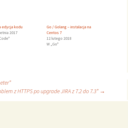
a edycja kodu
Go / Golang – instalacja na
ietnia 2017
Centos 7
Code"
12 lutego 2018
W „Go"
eter”
oblem z HTTPS po upgrade JIRA z 7.2 do 7.3”
→