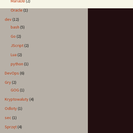
MariaDB
(2)
Oracle
(1)
dev
(12)
bash
(5)
Go
(2)
JScript
(2)
Lua
(2)
python
(1)
DevOps
(6)
Gry
(2)
GOG
(1)
Kryptowaluty
(4)
Odloty
(1)
sec
(1)
Sprzęt
(4)