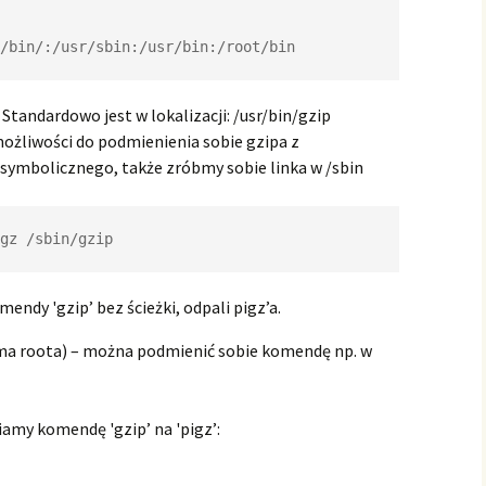
/bin/:/usr/sbin:/usr/bin:/root/bin
 Standardowo jest w lokalizacji: /usr/bin/gzip
ożliwości do podmienienia sobie gzipa z
symbolicznego, także zróbmy sobie linka w /sbin
gz /sbin/gzip
endy 'gzip’ bez ścieżki, odpali pigz’a.
 ma roota) – można podmienić sobie komendę np. w
amy komendę 'gzip’ na 'pigz’: