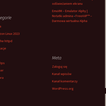
odświeżaniem ekranu
EmuVM – Emulator Alphy |
Notatki admina
-
FreeAXP™ –
egorie
Darmowa wirtualna Alpha
a
on Linux 2023
he httpd
kacje
h
Meta
Ops
Zaloguj się
ker
Kanał wpisów
ora
Kanał komentarzy
WordPress.org