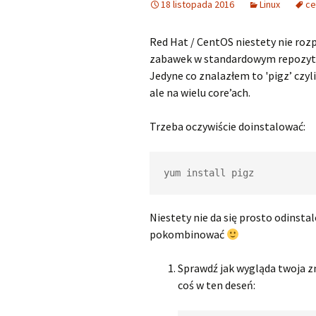
18 listopada 2016
Linux
ce
Red Hat / CentOS niestety nie roz
zabawek w standardowym repozy
Jedyne co znalazłem to 'pigz’ czyl
ale na wielu core’ach.
Trzeba oczywiście doinstalować:
yum install pigz
Niestety nie da się prosto odinsta
pokombinować
Sprawdź jak wygląda twoja 
coś w ten deseń: