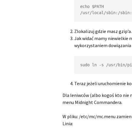
echo $PATH

/usr/local/sbin:/sbin:
Zlokalizuj gdzie masz gzip’a.
Jak widać mamy niewielkie m
wykorzystaniem dowiązania 
sudo ln -s /usr/bin/pi
Teraz jeżeli uruchomienie kom
Dla leniwców (albo kogoś kto nie
menu Midnight Commandera.
W pliku: /etc/mc/mc.menu zamieni
Linia: