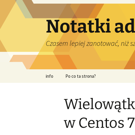
Przejdź
do
treści
Notatki a
Czasem lepiej zanotować, niż 
info
Po co ta strona?
Wielowątk
w Centos 7