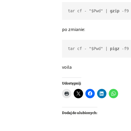
tar cf - "$Pwd" | 
gzip
 -f9 
po zmianie:
tar cf - "$Pwd" | 
pigz
 -f9 
voila
Udostępnij:
Dodaj do ulubionych: