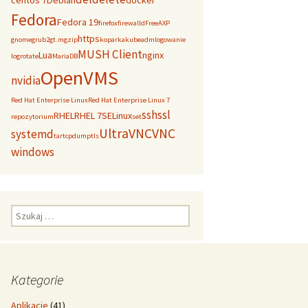
centos 7
Debian
docker
Fedora
Fedora 19
firefox
firewalld
FreeAXP
https
gnome
grub2
gt.m
gzip
koparka
kubeadm
logowanie
MUSH Client
Lua
nginx
logrotate
MariaDB
OpenVMS
nvidia
Red Hat Enterprise Linux
Red Hat Enterprise Linux 7
ssh
ssl
RHEL
RHEL 7
SELinux
repozytorium
set
UltraVNC
VNC
systemd
tar
tcpdump
tls
windows
Szukaj:
Kategorie
Aplikacje
(41)