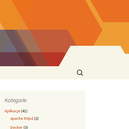
Szukaj:
Kategorie
Aplikacje
(41)
apache httpd
(2)
Docker
(3)