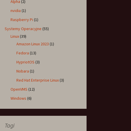
Alpha
(2)
nvidia
(1)
Raspberry Pi
(1)
Systemy Operacyjne
(55)
Linux
(39)
Amazon Linux 2023
(1)
Fedora
(13)
HypriotOS
(3)
Nobara
(1)
Red Hat Enterprise Linux
(3)
OpenVMS
(12)
Windows
(6)
Tagi