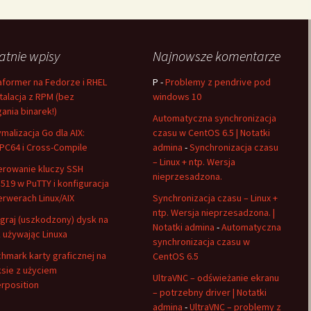
atnie wpisy
Najnowsze komentarze
aformer na Fedorze i RHEL
P
-
Problemy z pendrive pod
stalacja z RPM (bez
windows 10
gania binarek!)
Automatyczna synchronizacja
malizacja Go dla AIX:
czasu w CentOS 6.5 | Notatki
C64 i Cross-Compile
admina
-
Synchronizacja czasu
– Linux + ntp. Wersja
rowanie kluczy SSH
nieprzesadzona.
519 w PuTTY i konfiguracja
erwerach Linux/AIX
Synchronizacja czasu – Linux +
ntp. Wersja nieprzesadzona. |
graj (uszkodzony) dysk na
Notatki admina
-
Automatyczna
 używając Linuxa
synchronizacja czasu w
hmark karty graficznej na
CentOS 6.5
ksie z użyciem
UltraVNC – odświeżanie ekranu
rposition
– potrzebny driver | Notatki
admina
-
UltraVNC – problemy z