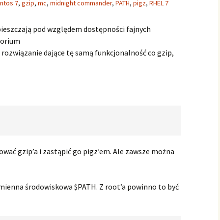
ntos 7
,
gzip
,
mc
,
midnight commander
,
PATH
,
pigz
,
RHEL 7
pieszczają pod względem dostępności fajnych
torium
i rozwiązanie dające tę samą funkcjonalność co gzip,
lować gzip’a i zastąpić go pigz’em. Ale zawsze można
zmienna środowiskowa $PATH. Z root’a powinno to być