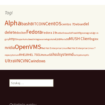
Tagi
Alpha
CentOS
bash
BITCOIN
del
centos 7
Debian
Fedora
delete
docker
Fedora 19
firefox
firewalld
FreeAXP
gnome
grub2
gt.m
MUSH Client
https
Lua
nginx
gzip
koparka
kubeadm
logowanie
logrotate
MariaDB
OpenVMS
nvidia
Red Hat Enterprise Linux
Red Hat Enterprise Linux 7
ssh
ssl
systemd
RHEL
RHEL 7
SELinux
repozytorium
set
tar
tcpdump
tls
UltraVNC
VNC
windows
Szukaj:
Ostatnie wpisy