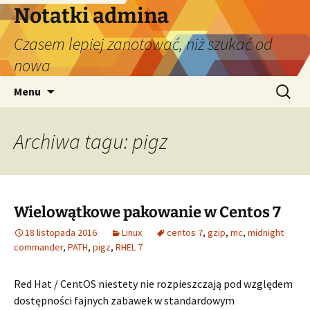
Przejdź
Notatki admina
do
Czasem lepiej zanotować, niż szukać od
treści
nowa
Szukaj:
Menu
Archiwa tagu: pigz
Wielowątkowe pakowanie w Centos 7
18 listopada 2016
Linux
centos 7
,
gzip
,
mc
,
midnight
commander
,
PATH
,
pigz
,
RHEL 7
Red Hat / CentOS niestety nie rozpieszczają pod względem
dostępności fajnych zabawek w standardowym