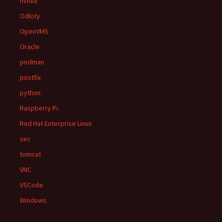
nvidia
Odloty
OpenVMS
Oracle
podman
postfix
python
Raspberry Pi
Red Hat Enterprise Linux
sec
tomcat
VNC
VSCode
Windows