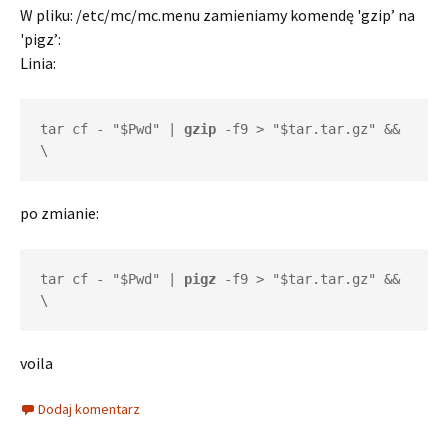
W pliku: /etc/mc/mc.menu zamieniamy komendę 'gzip’ na
'pigz’:
Linia:
tar cf - "$Pwd" | 
gzip
 -f9 > "$tar.tar.gz" && 
\
po zmianie:
tar cf - "$Pwd" | 
pigz
 -f9 > "$tar.tar.gz" && 
\
voila
Dodaj komentarz