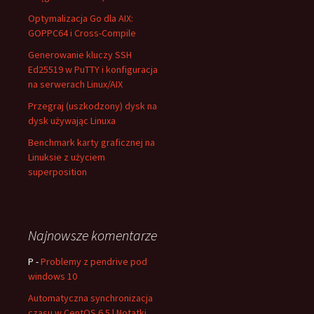
Optymalizacja Go dla AIX:
GOPPC64 i Cross-Compile
Generowanie kluczy SSH
Ed25519 w PuTTY i konfiguracja
na serwerach Linux/AIX
Przegraj (uszkodzony) dysk na
dysk używając Linuxa
Benchmark karty graficznej na
Linuksie z użyciem
superposition
Najnowsze komentarze
P
-
Problemy z pendrive pod
windows 10
Automatyczna synchronizacja
czasu w CentOS 6.5 | Notatki