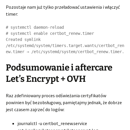
Pozostaje nam już tylko przeładować ustawienia i włączyć
timer:
# systemctl daemon-reload

# systemctl enable certbot_renew.timer 

Created symlink 
/etc/systemd/system/timers.target.wants/certbot_ren
Podsumowanie i aftercare
Let’s Encrypt + OVH
Raz zdefiniowany proces odświeżania certyfikatów
powinien być bezobsługowy, pamiętajmy jednak, że dobrze
jest czasem zajrzeć do logów:
journalctl -u certbot_renew.service