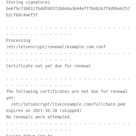
Storing signatures

be6f9c73b8127bdd5983728deba3644efffb6826ff4d9be6757
b2cf60c4aef5f

- - - - - - - - - - - - - - - - - - - - - - - - - - 
- - - - - - - - - - - - - -

Processing 
/etc/letsencrypt/renewal/example.com.conf

- - - - - - - - - - - - - - - - - - - - - - - - - - 
- - - - - - - - - - - - - -

Certificate not yet due for renewal

- - - - - - - - - - - - - - - - - - - - - - - - - - 
- - - - - - - - - - - - - -

The following certificates are not due for renewal 
yet:

  /etc/letsencrypt/live/example.com/fullchain.pem 
expires on 2021-10-28 (skipped)

No renewals were attempted.

- - - - - - - - - - - - - - - - - - - - - - - - - - 
- - - - - - - - - - - - - -
