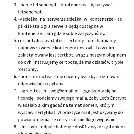
–name letsencrypt – kontener ma się nazywać
letsencrypt
-v ścieżka_na_serwerze:ścieżka_w_kontenerze – te
pliki i katalogi z serwera będą dostępne w
kontenerze. Tam gdzie sobie zażyczyliśmy.
certbot/dns-ovh:latest certonly – uruchamiamy
najnowszą wersję kontenera dns-ovh. To w nim
zainstalowany jest certbot, wraz z naszym pluginem
do ovh. Instruujemy certbota, że ma działać w trybie
'certonly’.
–non-interactive – nie chcemy być zbyt rozmowni i
odpowiadać na pytania
–agree-tos -m twój@email.pl – zgadzamy się na
licencję i podajemy swojego maila, żeby Let’s Encrypt
wiedziało z kim gadać na temat domen, którym
wystawi certyfikat. W praktyce mail jest używany do
powiadomienia, że certyfikat niedługo wygaśnie.
–dns-ovh – odpal challenge dns01 z wykorzystaniem
pluginu dns-ovh