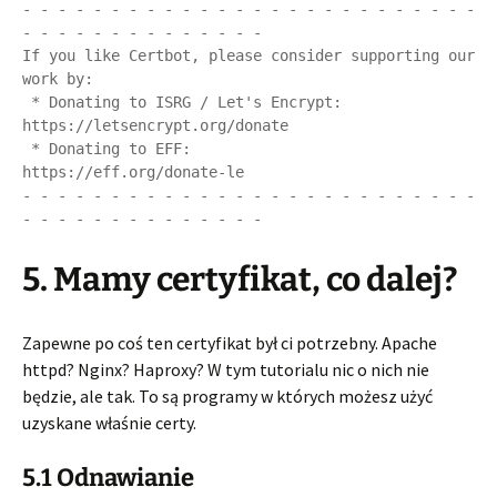
- - - - - - - - - - - - - - - - - - - - - - - - - - 
- - - - - - - - - - - - - -

If you like Certbot, please consider supporting our 
work by:

 * Donating to ISRG / Let's Encrypt:   
https://letsencrypt.org/donate

 * Donating to EFF:                    
https://eff.org/donate-le

- - - - - - - - - - - - - - - - - - - - - - - - - - 
- - - - - - - - - - - - - -
5. Mamy certyfikat, co dalej?
Zapewne po coś ten certyfikat był ci potrzebny. Apache
httpd? Nginx? Haproxy? W tym tutorialu nic o nich nie
będzie, ale tak. To są programy w których możesz użyć
uzyskane właśnie certy.
5.1 Odnawianie