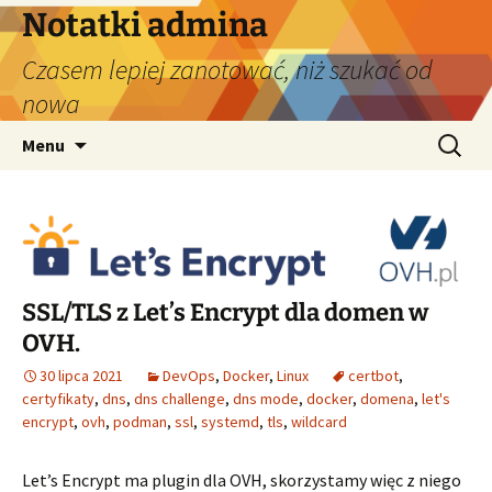
Przejdź
Notatki admina
do
Czasem lepiej zanotować, niż szukać od
treści
nowa
Szukaj:
Menu
SSL/TLS z Let’s Encrypt dla domen w
OVH.
30 lipca 2021
DevOps
,
Docker
,
Linux
certbot
,
certyfikaty
,
dns
,
dns challenge
,
dns mode
,
docker
,
domena
,
let's
encrypt
,
ovh
,
podman
,
ssl
,
systemd
,
tls
,
wildcard
Let’s Encrypt ma plugin dla OVH, skorzystamy więc z niego