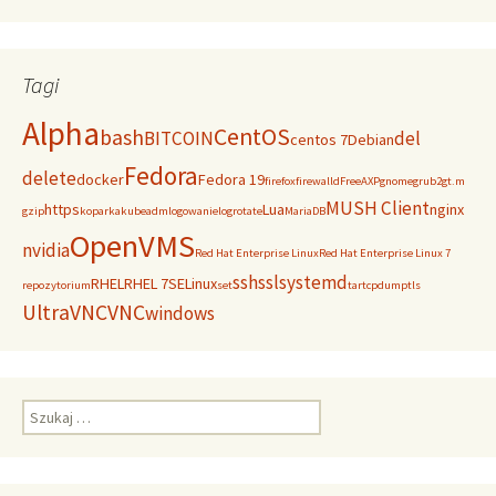
Tagi
Alpha
CentOS
bash
BITCOIN
del
centos 7
Debian
Fedora
delete
docker
Fedora 19
firefox
firewalld
FreeAXP
gnome
grub2
gt.m
MUSH Client
https
Lua
nginx
gzip
koparka
kubeadm
logowanie
logrotate
MariaDB
OpenVMS
nvidia
Red Hat Enterprise Linux
Red Hat Enterprise Linux 7
ssh
ssl
systemd
RHEL
RHEL 7
SELinux
repozytorium
set
tar
tcpdump
tls
UltraVNC
VNC
windows
Szukaj: