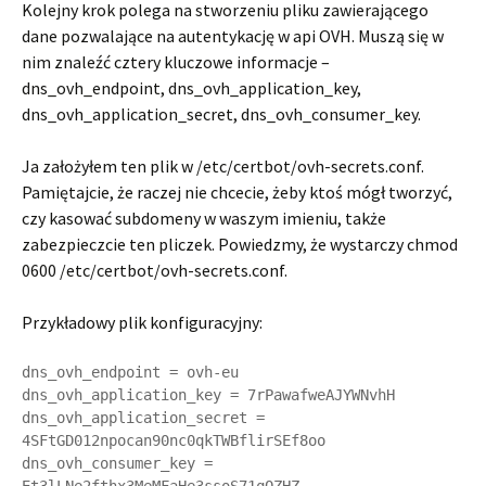
Kolejny krok polega na stworzeniu pliku zawierającego
dane pozwalające na autentykację w api OVH. Muszą się w
nim znaleźć cztery kluczowe informacje –
dns_ovh_endpoint, dns_ovh_application_key,
dns_ovh_application_secret, dns_ovh_consumer_key.
Ja założyłem ten plik w /etc/certbot/ovh-secrets.conf.
Pamiętajcie, że raczej nie chcecie, żeby ktoś mógł tworzyć,
czy kasować subdomeny w waszym imieniu, także
zabezpieczcie ten pliczek. Powiedzmy, że wystarczy chmod
0600 /etc/certbot/ovh-secrets.conf.
Przykładowy plik konfiguracyjny:
dns_ovh_endpoint = ovh-eu

dns_ovh_application_key = 7rPawafweAJYWNvhH

dns_ovh_application_secret = 
4SFtGD012npocan90nc0qkTWBflirSEf8oo

dns_ovh_consumer_key = 