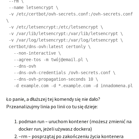
 --rm \

 --name letsencrypt \

 -v /etc/certbot/ovh-secrets.conf:/ovh-secrets.conf 
\

 -v /etc/letsencrypt:/etc/letsencrypt \

 -v /var/lib/letsencrypt:/var/lib/letsencrypt \

 -v /var/log/letsencrypt:/var/log/letsencrypt \ 

 certbot/dns-ovh:latest certonly \

   --non-interactive \

   --agree-tos -m twój@email.pl \ 

   --dns-ovh

   --dns-ovh-credentials /ovh-secrets.conf \

   --dns-ovh-propagation-seconds 10 \

   -d example.com -d *.example.com -d innadomena.pl
Ło panie, a dłuższej tej komendy się nie dało?
Przeanalizujmy linia po linii co tu się dzieje:
podman run – uruchom kontener (możesz zmienić na
docker run, jeżeli używasz dockera)
–rm – posprzątaj po zakończeniu życia kontenera