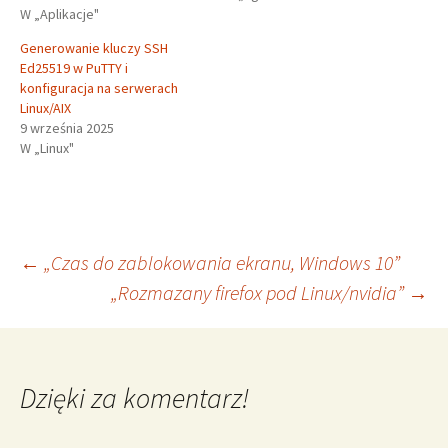
W „Aplikacje"
Generowanie kluczy SSH
Ed25519 w PuTTY i
konfiguracja na serwerach
Linux/AIX
9 września 2025
W „Linux"
Nawigacja
←
„Czas do zablokowania ekranu, Windows 10”
„Rozmazany firefox pod Linux/nvidia”
→
wpisu
Dzięki za komentarz!