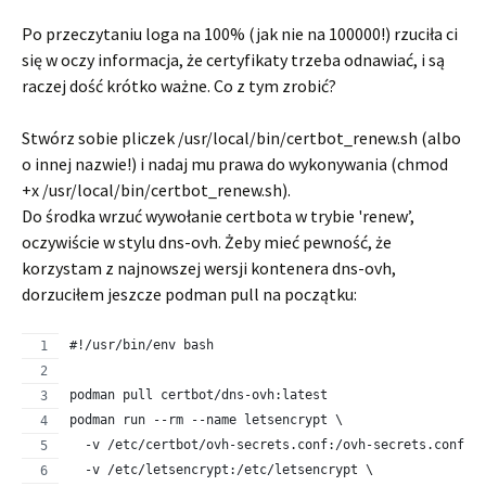
Po przeczytaniu loga na 100% (jak nie na 100000!) rzuciła ci
się w oczy informacja, że certyfikaty trzeba odnawiać, i są
raczej dość krótko ważne. Co z tym zrobić?
Stwórz sobie pliczek /usr/local/bin/certbot_renew.sh (albo
o innej nazwie!) i nadaj mu prawa do wykonywania (chmod
+x /usr/local/bin/certbot_renew.sh).
Do środka wrzuć wywołanie certbota w trybie 'renew’,
oczywiście w stylu dns-ovh. Żeby mieć pewność, że
korzystam z najnowszej wersji kontenera dns-ovh,
dorzuciłem jeszcze podman pull na początku:
#!/usr/bin/env bash
podman pull certbot/dns-ovh:latest
podman run --rm --name letsencrypt \
  -v /etc/certbot/ovh-secrets.conf:/ovh-secrets.conf \
  -v /etc/letsencrypt:/etc/letsencrypt \