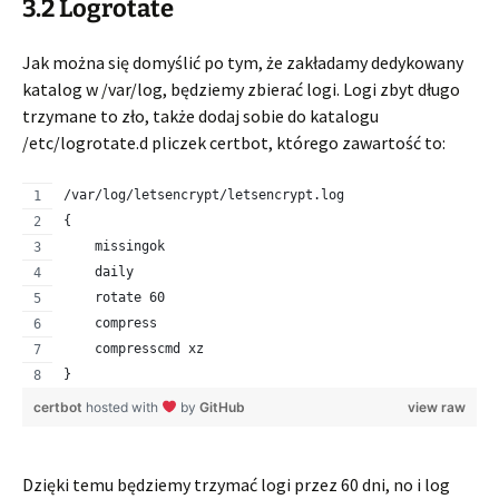
3.2 Logrotate
Jak można się domyślić po tym, że zakładamy dedykowany
katalog w /var/log, będziemy zbierać logi. Logi zbyt długo
trzymane to zło, także dodaj sobie do katalogu
/etc/logrotate.d pliczek certbot, którego zawartość to:
/var/log/letsencrypt/letsencrypt.log
{
    missingok
    daily
    rotate 60
    compress
    compresscmd xz
}
certbot
hosted with
by
GitHub
view raw
Dzięki temu będziemy trzymać logi przez 60 dni, no i log