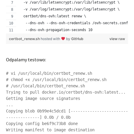
  -v /var/lib/letsencrypt:/var/lib/letsencrypt \
  -v /var/log/letsencrypt:/var/log/letsencrypt \
  certbot/dns-ovh:latest renew \
   --dns-ovh --dns-ovh-credentials /ovh-secrets.conf \
   --dns-ovh-propagation-seconds 10
certbot_renew.sh
hosted with
by
GitHub
view raw
Odpalamy testowo:
# vi /usr/local/bin/certbot_renew.sh

# chmod +x /usr/local/bin/certbot_renew.sh

# /usr/local/bin/certbot_renew.sh

Trying to pull docker.io/certbot/dns-ovh:latest...

Getting image source signatures

...

Copying blob 0b99e4c5dcd1 [------------------------
--------------] 0.0b / 0.0b

Copying config be6f9c73b8 done  

Writing manifest to image destination
