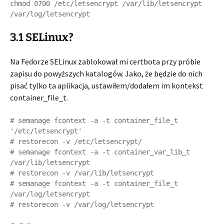
chmod 0700 /etc/letsencrypt /var/lib/letsencrypt 
3.1 SELinux?
Na Fedorze SELinux zablokował mi certbota przy próbie
zapisu do powyższych katalogów. Jako, że będzie do nich
pisać tylko ta aplikacja, ustawiłem/dodałem im kontekst
container_file_t.
# semanage fcontext -a -t container_file_t 
'/etc/letsencrypt'

# restorecon -v /etc/letsencrypt/

# semanage fcontext -a -t container_var_lib_t 
/var/lib/letsencrypt

# restorecon -v /var/lib/letsencrypt

# semanage fcontext -a -t container_file_t 
/var/log/letsencrypt
