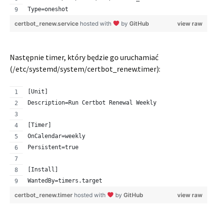
Type=oneshot
certbot_renew.service
hosted with
by
GitHub
view raw
Następnie timer, który będzie go uruchamiać
(/etc/systemd/system/certbot_renew.timer):
[Unit]
Description=Run Certbot Renewal Weekly 
[Timer]
OnCalendar=weekly
Persistent=true
[Install]
WantedBy=timers.target
certbot_renew.timer
hosted with
by
GitHub
view raw