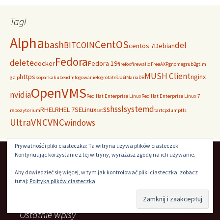
Tagi
Alpha
CentOS
bash
BITCOIN
del
centos 7
Debian
Fedora
delete
docker
Fedora 19
firefox
firewalld
FreeAXP
gnome
grub2
gt.m
MUSH Client
https
Lua
nginx
gzip
koparka
kubeadm
logowanie
logrotate
MariaDB
OpenVMS
nvidia
Red Hat Enterprise Linux
Red Hat Enterprise Linux 7
ssh
ssl
systemd
RHEL
RHEL 7
SELinux
repozytorium
set
tar
tcpdump
tls
UltraVNC
VNC
windows
Prywatność i pliki ciasteczka: Ta witryna używa plików ciasteczek.
Kontynuując korzystanie z tej witryny, wyrażasz zgodę na ich używanie.
Szukaj:
Aby dowiedzieć się więcej, w tym jak kontrolować pliki ciasteczka, zobacz
tutaj:
Polityka plików ciasteczka
Ostatnie wpisy