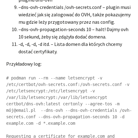
–dns-ovh-credentials /ovh-secrets.conf – plugin musi
wiedzieć jak się zalogować do OVH, także pokazujemy
mu gdzie leży przygotowany przez nas config.
–dns-ovh-propagation-seconds 10 – halt! Dajmy ovh
10 sekund, żeby się zdążyła dodać domena.
-d, -d, -d, -d itd. – Lista domen dla których chcemy
dostać certyfikaty.
Przykładowy log:
# podman run --rm --name letsencrypt -v 
/etc/certbot/ovh-secrets.conf:/ovh-secrets.conf -v 
/etc/letsencrypt:/etc/letsencrypt -v 
/var/lib/letsencrypt:/var/lib/letsencrypt 
certbot/dns-ovh:latest certonly --agree-tos -m 
mój@email.pl  --dns-ovh --dns-ovh-credentials /ovh-
secrets.conf --dns-ovh-propagation-seconds 10 -d 
example.com -d *.example.com

Requesting a certificate for example.com and 