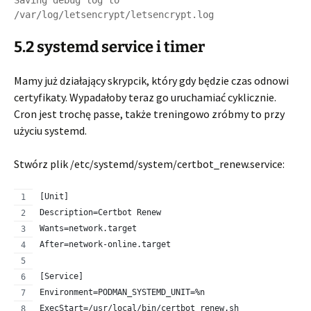
Saving debug log to 
5.2 systemd service i timer
Mamy już działający skrypcik, który gdy będzie czas odnowi
certyfikaty. Wypadałoby teraz go uruchamiać cyklicznie.
Cron jest trochę passe, także treningowo zróbmy to przy
użyciu systemd.
Stwórz plik /etc/systemd/system/certbot_renew.service:
[Unit]
Description=Certbot Renew
Wants=network.target
After=network-online.target
[Service]
Environment=PODMAN_SYSTEMD_UNIT=%n
ExecStart=/usr/local/bin/certbot_renew.sh