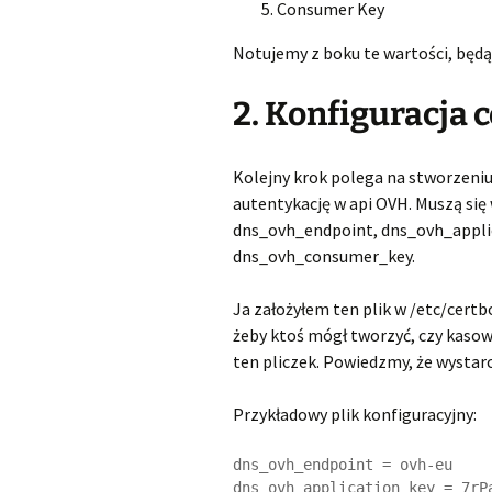
Consumer Key
Notujemy z boku te wartości, będą
2. Konfiguracja 
Kolejny krok polega na stworzeniu
autentykację w api OVH. Muszą się
dns_ovh_endpoint, dns_ovh_applic
dns_ovh_consumer_key.
Ja założyłem ten plik w /etc/certbo
żeby ktoś mógł tworzyć, czy kaso
ten pliczek. Powiedzmy, że wystar
Przykładowy plik konfiguracyjny:
dns_ovh_endpoint = ovh-eu

dns_ovh_application_key = 7rPa