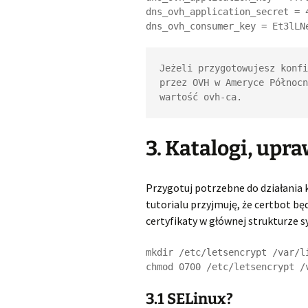
dns_ovh_application_secret = 
Jeżeli przygotowujesz konfi
przez OVH w Ameryce Północn
wartość ovh-ca. 
3. Katalogi, upr
Przygotuj potrzebne do działania 
tutorialu przyjmuję, że certbot b
certyfikaty w głównej strukturze sy
mkdir /etc/letsencrypt /var/l
3.1 SELinux?