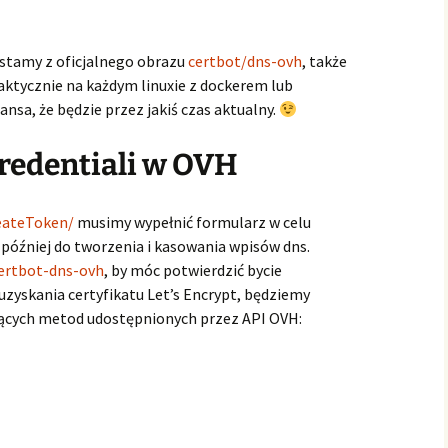
zystamy z oficjalnego obrazu
certbot/dns-ovh
, także
ktycznie na każdym linuxie z dockerem lub
ansa, że będzie przez jakiś czas aktualny.
credentiali w OVH
reateToken/
musimy wypełnić formularz w celu
óźniej do tworzenia i kasowania wpisów dns.
ertbot-dns-ovh
, by móc potwierdzić bycie
zyskania certyfikatu Let’s Encrypt, będziemy
ących metod udostępnionych przez API OVH: