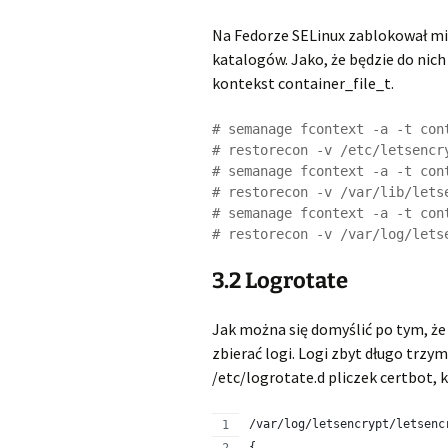
Na Fedorze SELinux zablokował mi
katalogów. Jako, że będzie do nich
kontekst container_file_t.
# semanage fcontext -a -t con
# restorecon -v /etc/letsencry
# semanage fcontext -a -t con
# restorecon -v /var/lib/letse
# semanage fcontext -a -t con
3.2 Logrotate
Jak można się domyślić po tym, ż
zbierać logi. Logi zbyt długo trzy
/etc/logrotate.d pliczek certbot, 
/var/log/letsencrypt/letsenc
{