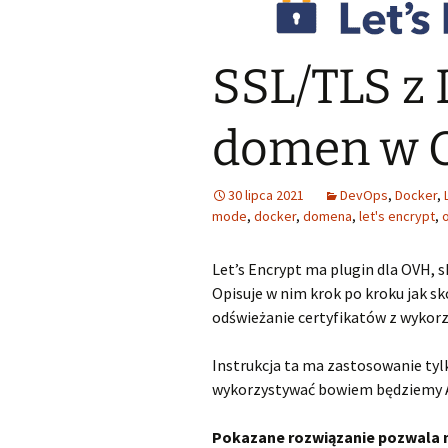
SSL/TLS z 
domen w 
30 lipca 2021
DevOps
,
Docker
,
mode
,
docker
,
domena
,
let's encrypt
,
Let’s Encrypt ma plugin dla OVH, 
Opisuje w nim krok po kroku jak 
odświeżanie certyfikatów z wyko
Instrukcja ta ma zastosowanie ty
wykorzystywać bowiem będziemy AP
Pokazane rozwiązanie pozwala 