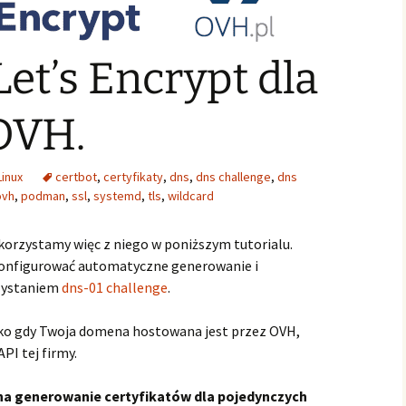
Let’s Encrypt dla
OVH.
Linux
certbot
,
certyfikaty
,
dns
,
dns challenge
,
dns
ovh
,
podman
,
ssl
,
systemd
,
tls
,
wildcard
skorzystamy więc z niego w poniższym tutorialu.
skonfigurować automatyczne generowanie i
rzystaniem
dns-01 challenge
.
lko gdy Twoja domena hostowana jest przez OVH,
I tej firmy.
na generowanie certyfikatów dla pojedynczych