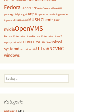
centos 7
Debian
docker
Fedora
Fedora 19
firefox
firewalld
FreeAXP
https
gnome
grub2
gt.m
gzip
koparka
kubeadm
logowanie
MUSH Client
Lua
nginx
logrotate
MariaDB
OpenVMS
nvidia
Red Hat Enterprise Linux
Red Hat Enterprise Linux 7
ssh
ssl
RHEL
RHEL 7
SELinux
repozytorium
set
UltraVNC
VNC
systemd
tar
tcpdump
tls
windows
Szukaj:
Kategorie
Aplikacje
(41)