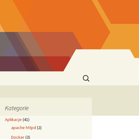
Szukaj:
Kategorie
Aplikacje
(41)
apache httpd
(2)
Docker
(3)