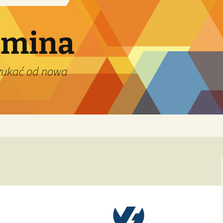
dmina
szukać od nowa