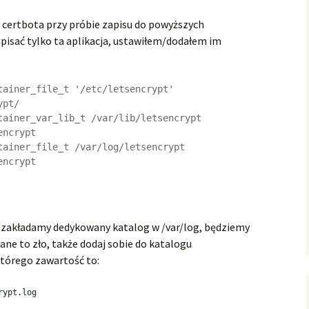
 certbota przy próbie zapisu do powyższych
 pisać tylko ta aplikacja, ustawiłem/dodałem im
tainer_file_t '/etc/letsencrypt'

pt/

tainer_var_lib_t /var/lib/letsencrypt

ncrypt

tainer_file_t /var/log/letsencrypt

e zakładamy dedykowany katalog w /var/log, będziemy
mane to zło, także dodaj sobie do katalogu
którego zawartość to:
rypt.log