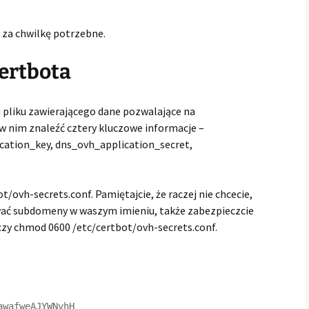
 za chwilkę potrzebne.
certbota
 pliku zawierającego dane pozwalające na
 w nim znaleźć cztery kluczowe informacje –
ation_key, dns_ovh_application_secret,
t/ovh-secrets.conf. Pamiętajcie, że raczej nie chcecie,
wać subdomeny w waszym imieniu, także zabezpieczcie
czy chmod 0600 /etc/certbot/ovh-secrets.conf.
wafweAJYWNvhH
