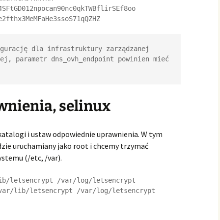
4SFtGD012npocan90nc0qkTWBflirSEf8oo

gurację dla infrastruktury zarządzanej 
ej, parametr dns_ovh_endpoint powinien mieć 
awnienia, selinux
katalogi i ustaw odpowiednie uprawnienia. W tym
ędzie uruchamiany jako root i chcemy trzymać
stemu (/etc, /var).
ib/letsencrypt /var/log/letsencrypt
