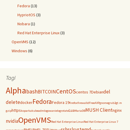
Fedora
(13)
HypriotOS
(3)
Nobara
(1)
Red Hat Enterprise Linux
(3)
OpenVMS
(12)
Windows
(6)
Tagi
Alpha
CentOS
bash
BITCOIN
del
centos 7
Debian
Fedora
delete
docker
Fedora 19
firefox
firewalld
FreeAXP
gnome
grub2
gt.m
MUSH Client
https
Lua
nginx
gzip
koparka
kubeadm
logowanie
logrotate
MariaDB
OpenVMS
nvidia
Red Hat Enterprise Linux
Red Hat Enterprise Linux 7
ssh
ssl
systemd
RHEL
RHEL 7
SELinux