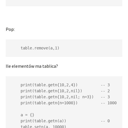
Pop:
    table.remove(a,1)
Ile elementów ma tablica?
    print(table.getn{10,2,4})          -- 3

    print(table.getn{10,2,nil})        -- 2

    print(table.getn{10,2,nil; n=3})   -- 3

    print(table.getn{n=1000})          -- 1000

    a = {}

    print(table.getn(a))               -- 0

    table.setn(a, 10000)
