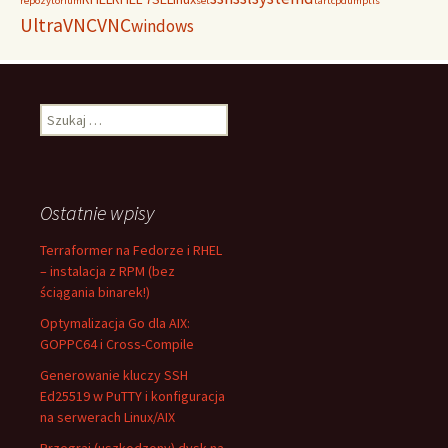
repozytorium
set
tar
tcpdump
tls
UltraVNC
VNC
windows
Szukaj:
Ostatnie wpisy
Terraformer na Fedorze i RHEL
– instalacja z RPM (bez
ściągania binarek!)
Optymalizacja Go dla AIX:
GOPPC64 i Cross-Compile
Generowanie kluczy SSH
Ed25519 w PuTTY i konfiguracja
na serwerach Linux/AIX