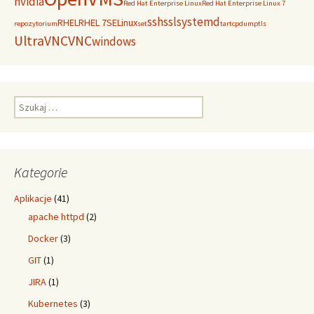
nvidia
Red Hat Enterprise Linux
Red Hat Enterprise Linux 7
ssh
ssl
systemd
RHEL
RHEL 7
SELinux
repozytorium
set
tar
tcpdump
tls
UltraVNC
VNC
windows
Szukaj:
Kategorie
Aplikacje
(41)
apache httpd
(2)
Docker
(3)
GIT
(1)
JIRA
(1)
Kubernetes
(3)