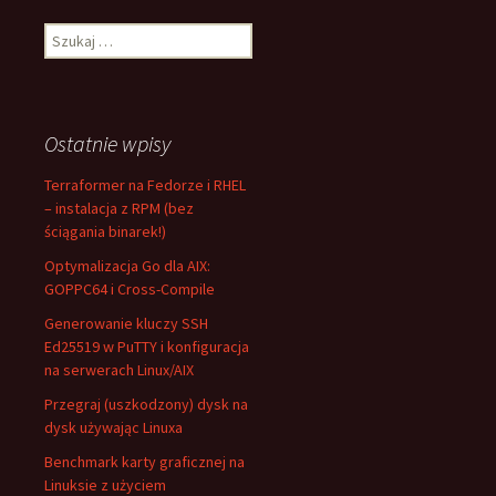
Szukaj:
Ostatnie wpisy
Terraformer na Fedorze i RHEL
– instalacja z RPM (bez
ściągania binarek!)
Optymalizacja Go dla AIX:
GOPPC64 i Cross-Compile
Generowanie kluczy SSH
Ed25519 w PuTTY i konfiguracja
na serwerach Linux/AIX
Przegraj (uszkodzony) dysk na
dysk używając Linuxa
Benchmark karty graficznej na
Linuksie z użyciem