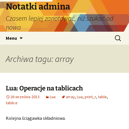
Przejdź
Notatki admina
do
Czasem lepiej zanotować, niż szukać od
treści
nowa
Szukaj:
Menu
Archiwa tagu: array
Lua: Operacje na tablicach
26 września 2013
Lua
array
,
Lua
,
print_r
,
table
,
tablice
Kolejna ściągawka składniowa.