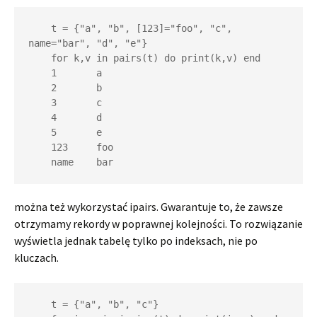
    t = {"a", "b", [123]="foo", "c", 
name="bar", "d", "e"}

    for k,v in pairs(t) do print(k,v) end

    1       a

    2       b

    3       c

    4       d

    5       e

    123     foo

    name    bar
można też wykorzystać ipairs. Gwarantuje to, że zawsze
otrzymamy rekordy w poprawnej kolejności. To rozwiązanie
wyświetla jednak tabelę tylko po indeksach, nie po
kluczach.
    t = {"a", "b", "c"}
