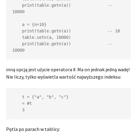
    print(table.getn(a))               -- 
10000

    a = {n=10}

    print(table.getn(a))               -- 10

    table.setn(a, 10000)

    print(table.getn(a))               -- 
10000
inną opcją jest użycie operatora #. Ma on jednak jedną wadę!
Nie liczy, tylko wyświetla wartość najwyższego indeksu:
    t = {"a", "b", "c"}

    = #t

    3
Pętla po parach w tablicy: