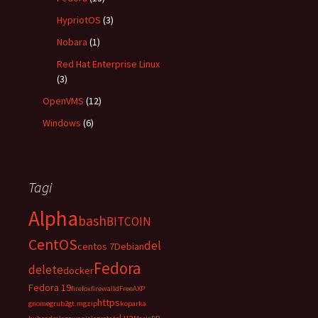
HypriotOS
(3)
Nobara
(1)
Red Hat Enterprise Linux
(3)
OpenVMS
(12)
Windows
(6)
Tagi
Alpha
bash
BITCOIN
CentOS
del
centos 7
Debian
Fedora
delete
docker
Fedora 19
firefox
firewalld
FreeAXP
https
gnome
grub2
gt.m
gzip
koparka
Lua